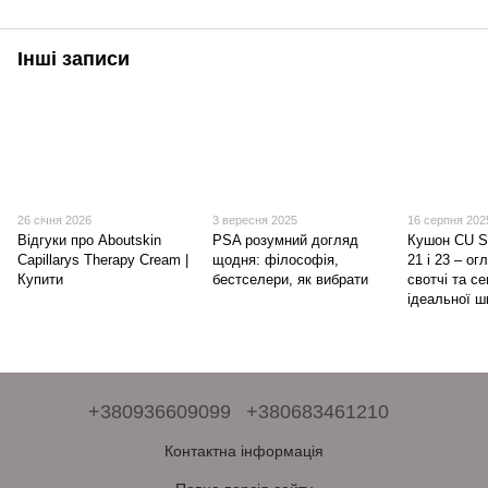
Інші записи
26 січня 2026
3 вересня 2025
16 серпня 202
Відгуки про Aboutskin
PSA розумний догляд
Кушон CU SK
Capillarys Therapy Cream |
щодня: філософія,
21 і 23 – ог
Купити
бестселери, як вибрати
свотчі та с
ідеальної ш
+380936609099
+380683461210
Контактна інформація