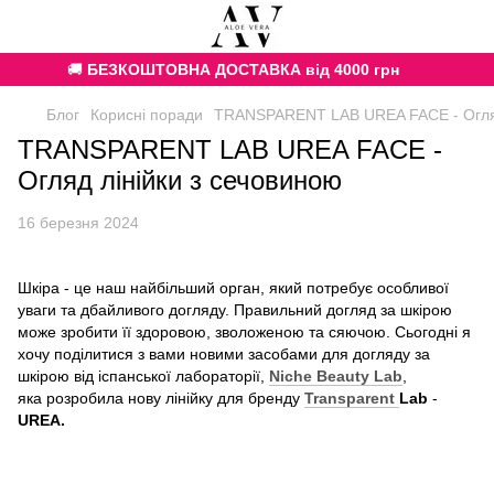
🚚
БЕЗКОШТОВНА ДОСТАВКА від 4000 грн
Блог
Корисні поради
TRANSPARENT LAB UREA FACE - Огляд
TRANSPARENT LAB UREA FACE -
Огляд лінійки з сечовиною
16 березня 2024
Шкіра - це наш найбільший орган, який потребує особливої
уваги та дбайливого догляду. Правильний догляд за шкірою
може зробити її здоровою, зволоженою та сяючою. Сьогодні я
хочу поділитися з вами новими засобами для догляду за
шкірою від іспанської лабораторії,
Niche Beauty Lab
,
яка розробила нову лінійку для бренду
Transparent
Lab
-
UREA.