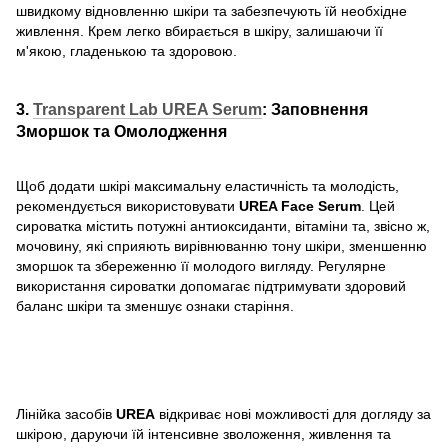
швидкому відновленню шкіри та забезпечують їй необхідне
живлення. Крем легко вбирається в шкіру, залишаючи її
м'якою, гладенькою та здоровою.
3.
Transparent Lab
UREA Serum
:
Заповнення
Зморшок та Омолодження
Щоб додати шкірі максимальну еластичність та молодість,
рекомендується використовувати
UREA Face
Serum
. Цей
сироватка містить потужні антиоксиданти, вітаміни та, звісно ж,
мочовину, які сприяють вирівнюванню тону шкіри, зменшенню
зморшок та збереженню її молодого вигляду. Регулярне
використання сироватки допомагає підтримувати здоровий
баланс шкіри та зменшує ознаки старіння.
Лінійка засобів
UREA
відкриває нові можливості для догляду за
шкірою, даруючи їй інтенсивне зволоження, живлення та