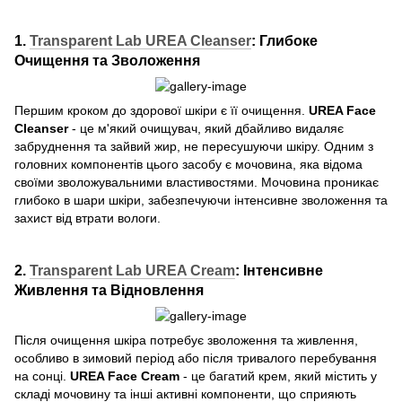
1.
Transparent Lab UREA Cleanser
:
Глибоке
Очищення та Зволоження
Першим кроком до здорової шкіри є її очищення.
UREA Face
Cleanser
- це м'який очищувач, який дбайливо видаляє
забруднення та зайвий жир, не пересушуючи шкіру. Одним з
головних компонентів цього засобу є мочовина, яка відома
своїми зволожувальними властивостями. Мочовина проникає
глибоко в шари шкіри, забезпечуючи інтенсивне зволоження та
захист від втрати вологи.
2.
Transparent Lab
UREA Cream
:
Інтенсивне
Живлення та Відновлення
Після очищення шкіра потребує зволоження та живлення,
особливо в зимовий період або після тривалого перебування
на сонці.
UREA Face Cream
- це багатий крем, який містить у
складі мочовину та інші активні компоненти, що сприяють