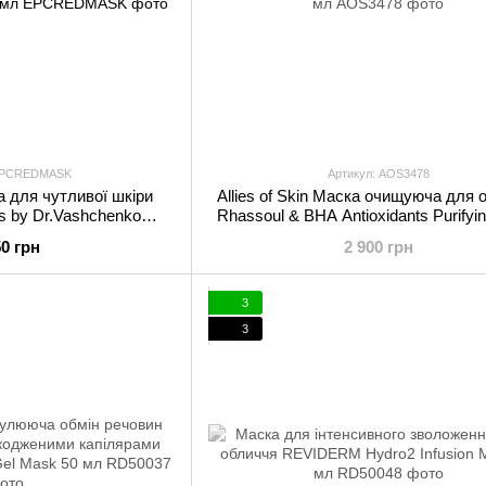
 EPCREDMASK
Артикул: AOS3478
а для чутливої шкіри
Allies of Skin Маска очищуюча для 
cs by Dr.Vashchenko
Rhassoul & BHA Antioxidants Purifyi
ERY MASK 50 мл
50 мл
50 грн
2 900 грн
3
3