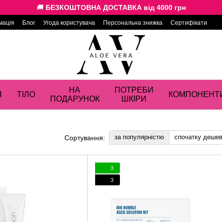
🚚
БЕЗКОШТОВНА ДОСТАВКА від 4000 грн
мація
Блог
Угода користувача
Персональна знижка
Сертифікати
НА
ПОТРЕБИ
Я
ТІЛО
КОМПОНЕНТ
ПОДАРУНОК
ШКІРИ
за популярністю
спочатку деше
Сортування:
3
3