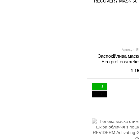
Артикул:
Заспокійлива маск
Eco.prof.cosmeti
REDNESS RECOV
1 1
3
3