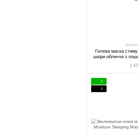
Артикул
Гелева маска стим
шкіри обличчя з по
REVIDERM Activat
1 5
3
3