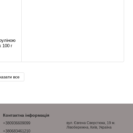
руліною
k 100 г
казати все
Контактна інформація
+380936609099
вул. Євгена Сверстюка, 19 м.
Лівобережна, Київ, Україна
+380683461210