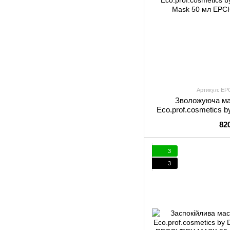
Артикул: 
Зволожуюча ма
Eco.prof.cosmetics 
Mask
82
3
3