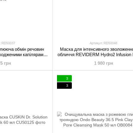
: RD50037
Артикул: RD50048
улююча обмін речовин
Маска для інтенсивного зволоженн
шкодженими капілярами
обличчя REVIDERM Hydro2 Infusion
ing Gel Mask 50 мл
мл
75 грн
1 980 грн
3
3