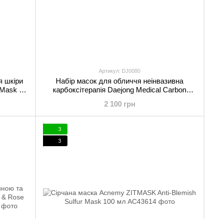
Артикул: DJ0080
я шкіри
Набір масок для обличчя неінвазивна
 Mask 50
карбоксітерапія Daejong Medical Carbon
Therapy CO2 на 10 процедур
2 100 грн
3
3