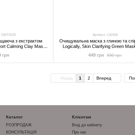
: ISNT5025
Артикул: LS0308
ищаюча з екстрактом
Очищувальна маска з глиною та спі
ort Calming Clay Mask
Logically, Skin Clarifying Green Mas
0 мл
9 грн
449 грн
690 грн
Назад
1
2
Вперед
По
Каталог
Клієнтам
РОЗПРОДАЖ
Вхід до кабінету
КОНСУЛЬТАЦІЯ
Про нас