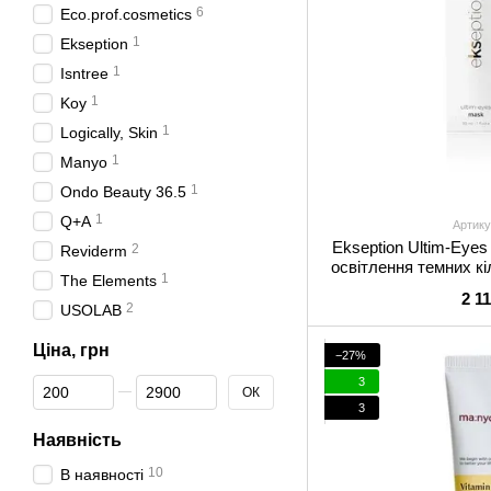
6
Eco.prof.cosmetics
1
Ekseption
1
Isntree
1
Koy
1
Logically, Skin
1
Manyo
1
Ondo Beauty 36.5
1
Q+A
Артику
Ekseption Ultim-Eye
2
Reviderm
освітлення темних кі
1
The Elements
під оч
2 1
2
USOLAB
Ціна, грн
−27%
3
Від Ціна, грн
До Ціна, грн
ОК
3
Наявність
10
В наявності