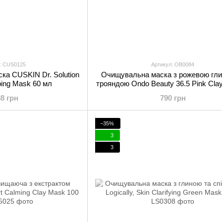
: CUS0125
Артикул: OB0084
ка CUSKIN Dr. Solution
Очищувальна маска з рожевою гли
ping Mask 60 мл
трояндою Ondo Beauty 36.5 Pink Cla
Pore Cleansing Mask 50 мл
88 грн
790 грн
−35%
3
3