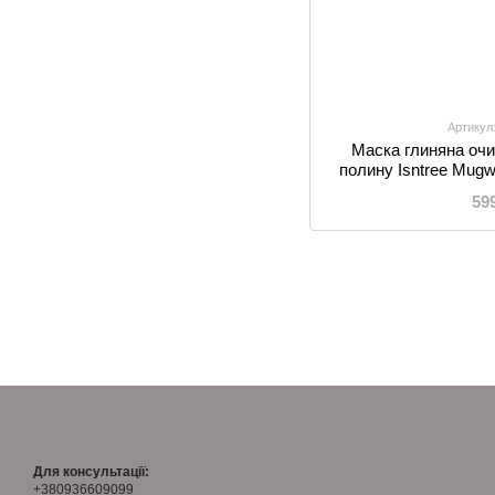
Артикул
Маска глиняна оч
полину Isntree Mugw
10
59
Для консультації:
+380936609099