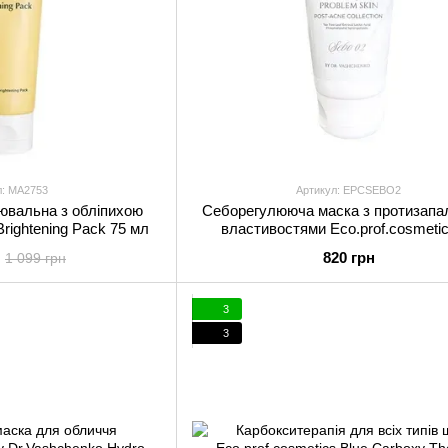
л: MA2753
Артикул: EPCSEBO2
лювальна з обліпихою
Себорегулююча маска з протизапа
Brightening Pack 75 мл
властивостями Eco.prof.cosmetic
Dr.Vashchenko Sebo 2 Mask 50
820 грн
1 099 грн
3
3