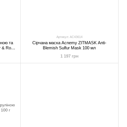
Артикул: AC43614
ною та
Сірчана маска Acnemy ZITMASK Anti-
y & Rose
Blemish Sulfur Mask 100 мл
1 197 грн