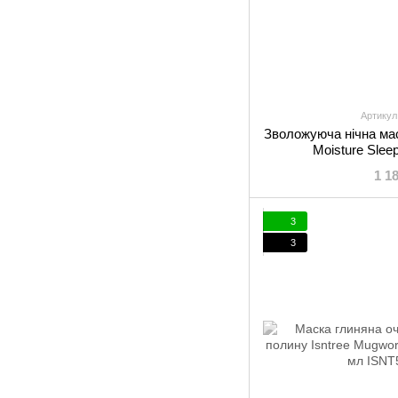
Артикул
Зволожуюча нічна мас
Moisture Slee
1 1
3
3