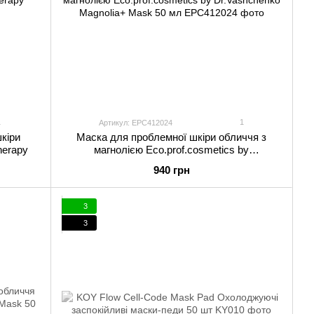
1
1
Артикул: EPC412024
шкіри
Маска для проблемної шкіри обличчя з
herapy
магнолією Eco.prof.cosmetics by
Dr.Vashchenko Magnolia+ Mask 50 мл
940 грн
3
3