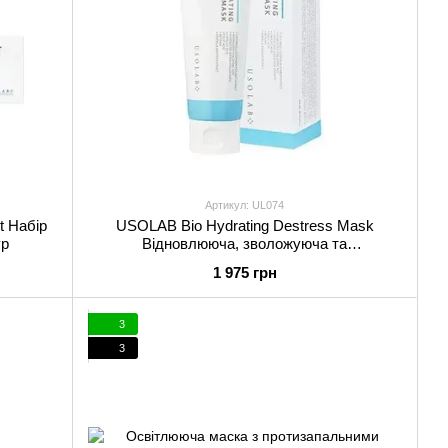
Артикул: UL074
t Набір
USOLAB Bio Hydrating Destress Mask
ур
Відновлююча, зволожуюча та
протинабрякова 100 мл
1 975 грн
3
3