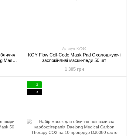
Артикул: KY010
обличчя
KOY Flow Cell-Code Mask Pad Охолоджуючі
ng Mask
заспокійливі маски-педи 50 шт
1 305 грн
3
3