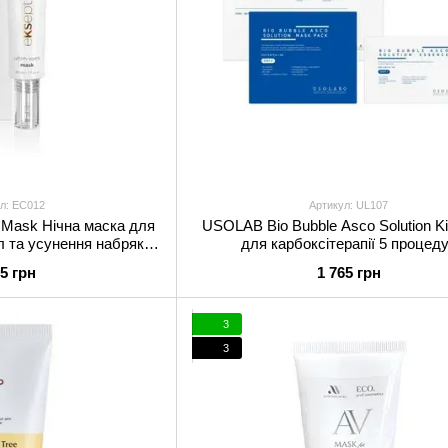
л: EC012
Артикул: UL107
s Mask Нічна маска для
USOLAB Bio Bubble Asco Solution Ki
л та усунення набряків
для карбоксітерапії 5 процед
има 30 мл
15 грн
1 765 грн
3
3