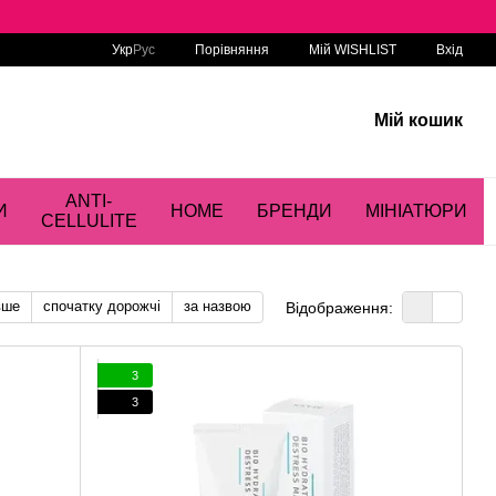
Порівняння
Укр
Рус
Мій WISHLIST
Вхід
Мій кошик
ANTI-
И
HOME
БРЕНДИ
МІНІАТЮРИ
CELLULITE
вше
спочатку дорожчі
за назвою
Відображення:
3
3