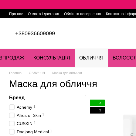
Перейти до основного контенту
Про нас
Оплата і доставка
Обмін та повернення
Контактна інфор
+380936609099
ЗПРОДАЖ
КОНСУЛЬТАЦІЯ
ОБЛИЧЧЯ
ВОЛОСС
Головна
ОБЛИЧЧЯ
Маска для обличчя
Маска для обличчя
Бренд
3
1
Acnemy
3
1
Allies of Skin
1
CUSKIN
1
Daejong Medical