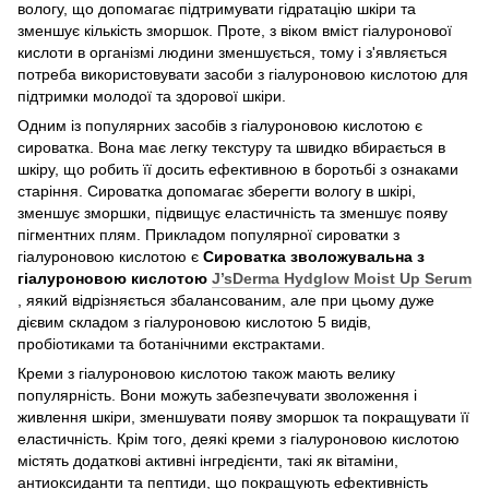
вологу, що допомагає підтримувати гідратацію шкіри та
зменшує кількість зморшок. Проте, з віком вміст гіалуронової
кислоти в організмі людини зменшується, тому і з'являється
потреба використовувати засоби з гіалуроновою кислотою для
підтримки молодої та здорової шкіри.
Одним із популярних засобів з гіалуроновою кислотою є
сироватка. Вона має легку текстуру та швидко вбирається в
шкіру, що робить її досить ефективною в боротьбі з ознаками
старіння. Сироватка допомагає зберегти вологу в шкірі,
зменшує зморшки, підвищує еластичність та зменшує появу
пігментних плям. Прикладом популярної сироватки з
гіалуроновою кислотою є
Сироватка зволожувальна з
гіалуроновою кислотою
J’sDerma Hydglow Moist Up Serum
, яякий відрізняється збалансованим, але при цьому дуже
дієвим складом з гіалуроновою кислотою 5 видів,
пробіотиками та ботанічними екстрактами.
Креми з гіалуроновою кислотою також мають велику
популярність. Вони можуть забезпечувати зволоження і
живлення шкіри, зменшувати появу зморшок та покращувати її
еластичність. Крім того, деякі креми з гіалуроновою кислотою
містять додаткові активні інгредієнти, такі як вітаміни,
антиоксиданти та пептиди, що покращують ефективність