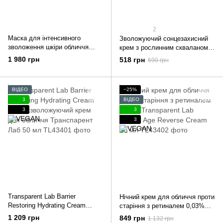
2
Маска для інтенсивного
Зволожуючий сонцезахисний
зволоження шкіри обличчя
крем з рослинним скваланом
REVIDERM Hydro2 Infusion
Needly Vegan Mild Moisture Sun
1 980 грн
518 грн
690 грн
Mask 50 мл
SPF 50+ PA++++ 50 мл
ВІДЕО
−25%
3
ВІДЕО
3
3
3
Transparent Lab Barrier
Нічний крем для обличчя проти
Restoring Hydrating Cream
старіння з ретиналем 0,03%
Ультразволожуючий крем для
Transparent Lab Retinal Age
1 209 грн
849 грн
1 132 грн