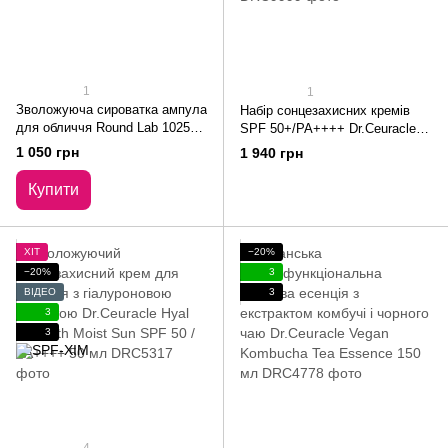
1
1
Зволожуюча сироватка ампула
Набір сонцезахисних кремів
для обличчя Round Lab 1025
SPF 50+/PA++++ Dr.Ceuracle
Dokdo Ampoule 45 мл
Hyal Reyouth Moist Sun + Cica
1 050 грн
1 940 грн
Regen Vegan Sun + Подарунок
Купити
ХІТ
−20%
−20%
3
ВІДЕО
3
3
3
4