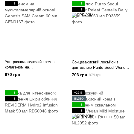
3
3
3
Ультразволожуючий крем з
Сонцезахисний лосьйон з
колагеном на
центеллою Purito Seoul Wonder
мультиламелярній основі
Releaf Centella Daily Sun Lotion
970 грн
703 грн
879 грн
Genesis SAM Cream 60 мл
60 мл
3
−25%
3
ВІДЕО
3
3