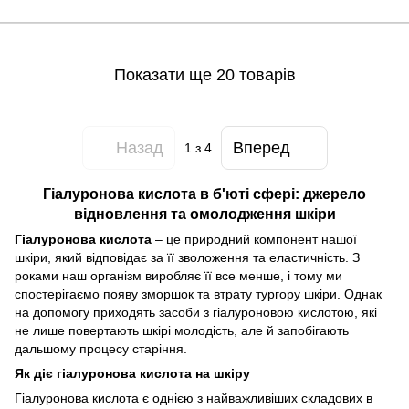
обличчя Транспарент Лаб 50
Reverse Cream 50 мл
мл
Показати ще 20 товарів
Назад
Вперед
1
з 4
Гіалуронова кислота в б'юті сфері: джерело
відновлення та омолодження шкіри
Гіалуронова кислота
– це природний компонент нашої
шкіри, який відповідає за її зволоження та еластичність. З
роками наш організм виробляє її все менше, і тому ми
спостерігаємо появу зморшок та втрату тургору шкіри. Однак
на допомогу приходять засоби з гіалуроновою кислотою, які
не лише повертають шкірі молодість, але й запобігають
дальшому процесу старіння.
Як діє гіалуронова кислота на шкіру
Гіалуронова кислота є однією з найважливіших складових в