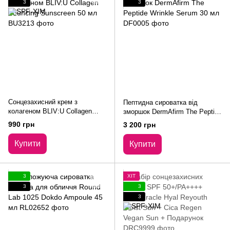
3
3
Сонцезахисний крем з
Пептидна сироватка від
колагеном BLIV:U Collagen
зморшок DermAfirm The Peptide
Bouncing Sunscreen 50 мл
Wrinkle Serum 30 мл
990 грн
3 200 грн
Купити
Купити
3
ХІТ
3
3
3