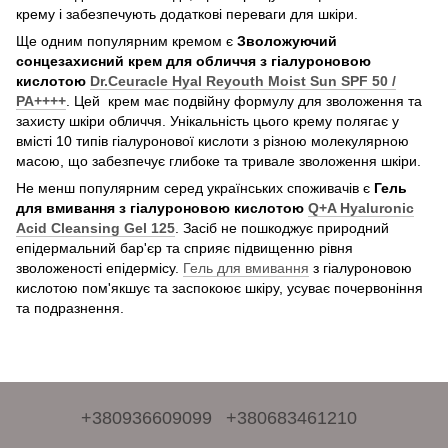
крему і забезпечують додаткові переваги для шкіри.
Ще одним популярним кремом є
Зволожуючий
сонцезахисний крем для обличчя з гіалуроновою
кислотою
Dr.Ceuracle Hyal Reyouth Moist Sun SPF 50 /
PA++++
. Цей крем має подвійну формулу для зволоження та
захисту шкіри обличчя. Унікальність цього крему полягає у
вмісті 10 типів гіалуронової кислоти з різною молекулярною
масою, що забезпечує глибоке та тривале зволоження шкіри.
Не менш популярним серед українських споживачів є
Гель
для вмивання з гіалуроновою кислотою
Q+A Hyaluronic
Acid Cleansing Gel 125
. Засіб не пошкоджує природний
епідермальний бар'єр та сприяє підвищенню рівня
зволоженості епідермісу.
Гель для вмивання
з гіалуроновою
кислотою пом'якшує та заспокоює шкіру, усуває почервоніння
та подразнення.
+380936609099
+380683461210