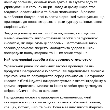
нашому організмі, оскільки вона здатна зв'язувати воду та
утримувати її в клітинах шкіри. Завдяки цьому шкіра стає
гладшою, еластичнішою та більш зволоженою. З роками
вироблення гіалуронової кислоти в організмі зменшується, що
призводить до появи зморшок, втрати тургору та інших ознак
старіння шкіри.
Завдяки розвитку косметології та медицини, сьогодні ми
маємо можливість використовувати засоби з гіалуроновою
кислотою, які вирішують ці проблеми. Застосування таких
засобів допомагає зберегти молодість та здоров'я шкіри,
попередити появу зморшок та інших ознак старіння.
Найпопулярніші засоби з гіалуроновою кислотою
Український ринок косметичних засобів пропонує безліч
продуктів з гіалуроновою кислотою, які відрізняються високою
ефективністю та популярністю серед споживачів. Гіалуронова
кислота в б'юті-індустрії використовується в якості інгредієнту в
кремах, сироватках, масках та інших засобах для догляду за
шкірою обличчя, тіла та волоссям.
Гіалуронова кислота є природним компонентом, який
знаходиться в організмі людини, а саме в зв'язковій тканині,
хрящах, кістках, шкірі та очах. Вона має властивості зберігати