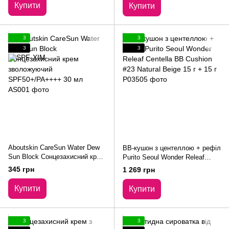
Купити
Купити
3
3
3
3
Aboutskin CareSun Water Dew
BB-кушон з центеллою + рефіл
Sun Block Сонцезахисний крем
Purito Seoul Wonder Releaf
зволожуючий SPF50+/PA++++
Centella BB Cushion #23 Natural
345 грн
1 269 грн
30 мл
Beige 15 г + 15 г
Купити
Купити
3
3