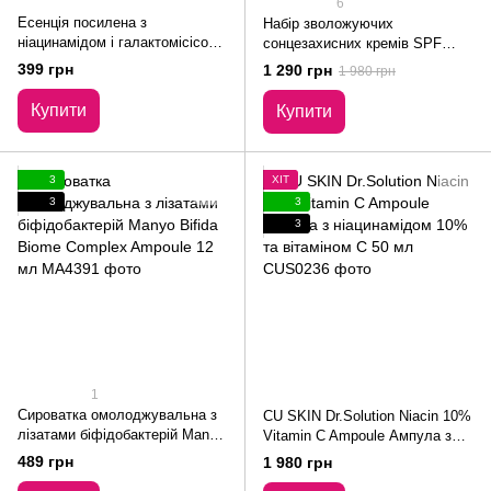
6
Есенція посилена з
Набір зволожуючих
ніацинамідом і галактомісісом
сонцезахисних кремів SPF
Manyo Galac Niacin 2.0
50+/PA++++ 2 в 1 Dr.Ceuracle
399 грн
1 290 грн
1 980 грн
Essence 12 мл
Hyal Reyouth Moist Sun Duo Set
2 в 1
Купити
Купити
3
ХІТ
3
3
3
1
Сироватка омолоджувальна з
CU SKIN Dr.Solution Niacin 10%
лізатами біфідобактерій Manyo
Vitamin C Ampoule Ампула з
Bifida Biome Complex Ampoule
ніацинамідом 10% та вітаміном
489 грн
1 980 грн
12 мл
С 50 мл