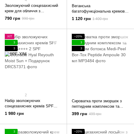
Зволожуючий сонцезахисний
Веганська
крем для обличчя з
багатофункціональна кремова
гіалуроновою кислотою
есенція з екстрактом комбучі і
790 грн
1 120 грн
990 грн
1 400 грн
Dr.Ceuracle Hyal Reyouth Moist
чорного чаю Dr.Ceuracle Vegan
Sun SPF 50 / PA++++ 50 мл
Kombucha Tea Essence 150 мл
ХІТ
−20%
3
3
3
3
2
Набір зволожуючих
Сироватка проти зморшок з
сонцезахисних кремів SPF
пептидним комплексом та
50+/PA++++ 2 SPF Dr.Ceuracle
ефектом ботокса Medi-Peel
1 980 грн
399 грн
499 грн
Hyal Reyouth Moist Sun +
Bor-Tox Peptide Ampoule 30 мл
Подарунок
3
−20%