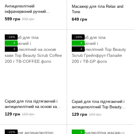
Антицелюлітний
Масажер для тіла Relax and
інфрачервоний ручний
Tone
масажер для тіла Relax Body+
599 грн
649 грн
999 грн
−24%
−24%
3
3
3
3
Скраб для тіла підтягаючий і
Скраб для тіла підтягаючий і
антицелюлітний на основі кави
антицелюлітний Top Beauty
Top Beauty Scrub Coffee 200 г
Scrub Грейпфрут-Папайя 200 г
129 грн
129 грн
169 грн
169 грн
−22%
3