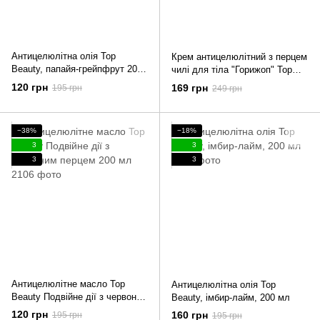
Антицелюлітна олія Top
Крем антицелюлітний з перцем
Beauty, папайя-грейпфрут 200
чилі для тіла "Горижоп" Top
мл
Beauty 100 мл
120 грн
169 грн
195 грн
249 грн
−38%
−18%
3
3
3
3
Антицелюлітне масло Top
Антицелюлітна олія Top
Beauty Подвійне дії з червоним
Beauty, імбир-лайм, 200 мл
перцем 200 мл
120 грн
160 грн
195 грн
195 грн