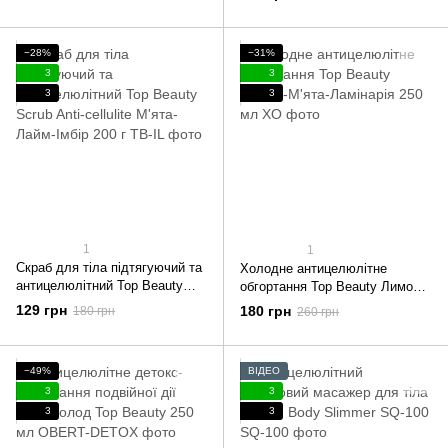
−28%
−31%
3
3
3
3
1
1
Скраб для тіла підтягуючий та
Холодне антицелюлітне
антицелюлітний Top Beauty
обгортання Top Beauty Лимон-
Scrub Anti-cellulite М'ята-Лайм-
М'ята-Ламінарія 250 мл
129 грн
180 грн
180 грн
260 грн
Імбір 200 г
−49%
ВІДЕО
3
3
3
3