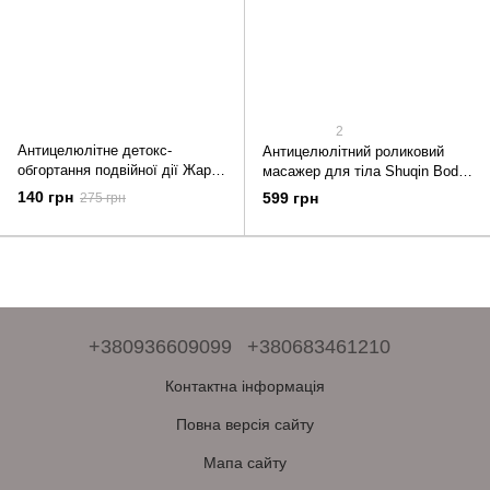
2
Антицелюлітне детокс-
Антицелюлітний роликовий
обгортання подвійної дії Жар-
масажер для тіла Shuqin Body
Холод Top Beauty 250 мл
Slimmer SQ-100
140 грн
599 грн
275 грн
+380936609099
+380683461210
Контактна інформація
Повна версія сайту
Мапа сайту