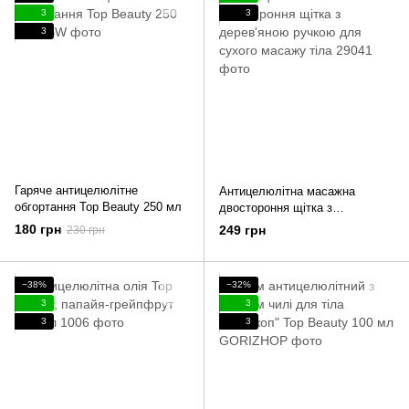
3
3
3
Гаряче антицелюлітне
Антицелюлітна масажна
обгортання Top Beauty 250 мл
двостороння щітка з
дерев'яною ручкою для сухого
180 грн
249 грн
230 грн
масажу тіла
−38%
−32%
3
3
3
3