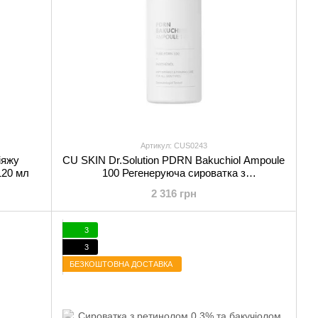
Артикул: CUS0243
іяжу
CU SKIN Dr.Solution PDRN Bakuchiol Ampoule
120 мл
100 Регенеруюча сироватка з
полінуклеотидами та бакучіолом 35 мл
2 316 грн
3
3
БЕЗКОШТОВНА ДОСТАВКА