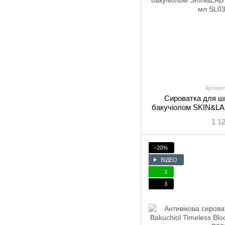
Артикул
Сироватка для шк
бакучіолом SKIN&LA
1
1 1
−20%
ВІДЕО
3
3