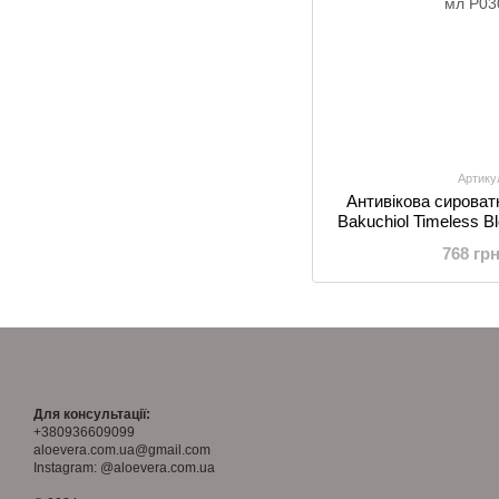
Артику
Антивікова сироватк
Bakuchiol Timeless B
3
768 гр
Для консультації:
+380936609099
aloevera.com.ua@gmail.com
Instagram: @aloevera.com.ua