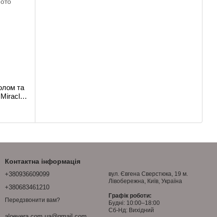
олом та
Miracle
Контактна інформація
+380936609099
вул. Євгена Сверстюка, 19 м.
Лівобережна, Київ, Україна
+380683461210
Графік роботи:
Передзвонити вам?
Будні: 10:00–18:00
Сб-Нд: Вихідний
aloevera.com.ua@gmail.com