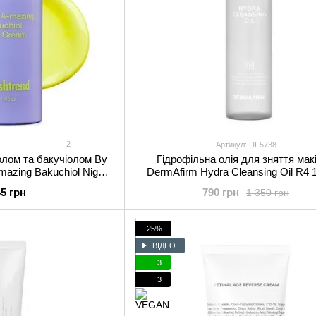
2
Артикул: DF5738
олом та бакучіолом By
Гідрофільна олія для зняття мак
mazing Bakuchiol Night
DermAfirm Hydra Cleansing Oil R4 
m 30 мл
45 грн
790 грн
1 350 грн
−25%
ВІДЕО
3
3