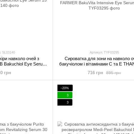
: SL03140
Артикул: TYF03295
іри навколо очей з
Сироватка для зони на навколо о
B Bakuchiol Eye Serum
бакучіолом і вітамінами C та E TH
5 мл
FARMER BakuVita Intensive Eye Ser
20 грн
716 грн
895 грн
−20%
3
3