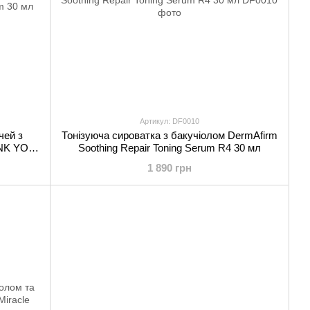
Артикул: DF0010
чей з
Тонізуюча сироватка з бакучіолом DermAfirm
ANK YOU
Soothing Repair Toning Serum R4 30 мл
um 30 мл
1 890 грн