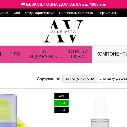
🚚
БЕЗКОШТОВНА ДОСТАВКА від 4000 грн
мація
Блог
Угода користувача
Персональна знижка
Сертифікати
НА
ПОТРЕБИ
Я
ТІЛО
КОМПОНЕНТ
ПОДАРУНОК
ШКІРИ
за популярністю
спочатку деше
Сортування:
−41%
3
3