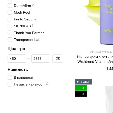
2
DermAfirm
1
Medi-Peel
1
Purito Seoul
1
SKIN&LAB
1
Thank You Farmer
1
Transparent Lab
Ціна, грн
Артикул: WT9132
Від Ціна, грн
До Ціна, грн
Нічний крем з ретин
ОК
Wishtrend Vitamin A-
Crea
1 4
Наявність
1
В наявності
ВІДЕО
11
Немає в наявності
3
3