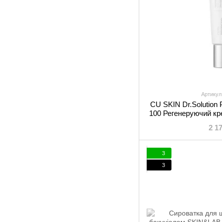
Артикул
CU SKIN Dr.Solution
100 Регенеруючий кр
та бакуч
2 1
3
3