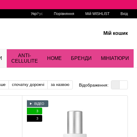
Порівняння
Укр
Рус
Мій WISHLIST
Вхід
Мій кошик
ANTI-
И
HOME
БРЕНДИ
МІНІАТЮРИ
CELLULITE
вше
спочатку дорожчі
за назвою
Відображення:
ВІДЕО
3
3