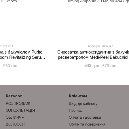
л: P03011
Артикул: MP4847
а з бакучіолом Purito
Сироватка антиоксидантна з бакучі
loom Revitalizing Serum
ресвератролом Medi-Peel Bakuchiol 
0 мл
Firming Ampoule 30 мл
н
543 грн
960 грн
679 грн
Каталог
Клієнтам
РОЗПРОДАЖ
Вхід до кабінету
КОНСУЛЬТАЦІЯ
Про нас
ОБЛИЧЧЯ
Оплата і доставка
ВОЛОССЯ
Обмін та повернення