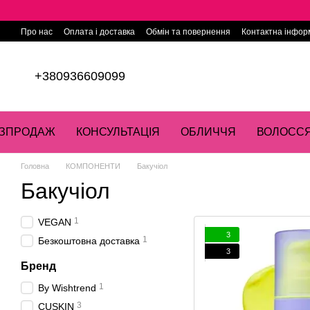
Перейти до основного контенту
Про нас
Оплата і доставка
Обмін та повернення
Контактна інфор
+380936609099
ЗПРОДАЖ
КОНСУЛЬТАЦІЯ
ОБЛИЧЧЯ
ВОЛОСС
Головна
КОМПОНЕНТИ
Бакучіол
Бакучіол
1
VEGAN
3
1
Безкоштовна доставка
3
Бренд
1
By Wishtrend
3
CUSKIN