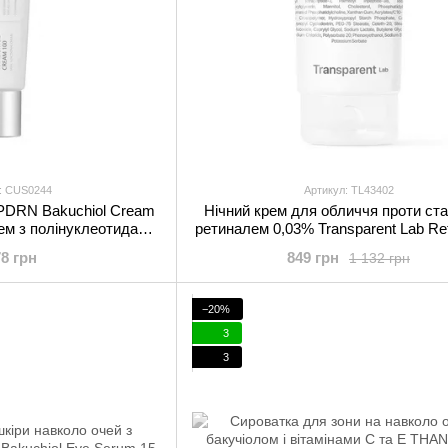
: CUS0244
Артикул: TL43402
 PDRN Bakuchiol Cream
Нічний крем для обличчя проти ста
ем з полінуклеотидами
ретиналем 0,03% Transparent Lab Ret
іолом 50 мл
Reverse Cream 50 мл
78 грн
849 грн
1 132 грн
−20%
3
3