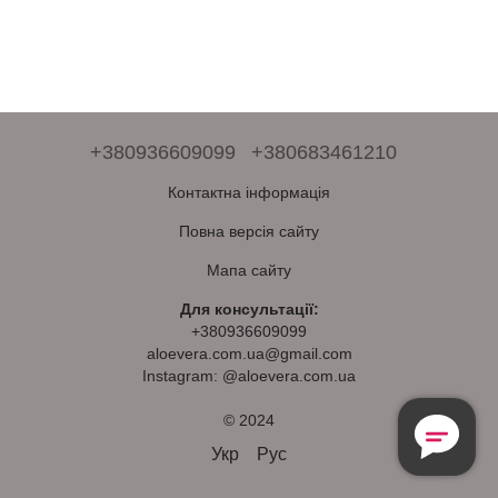
+380936609099
+380683461210
Контактна інформація
Повна версія сайту
Мапа сайту
Для консультації:
+380936609099
aloevera.com.ua@gmail.com
Instagram: @aloevera.com.ua
© 2024
Безкоштовна
Консультація
Укр
Рус