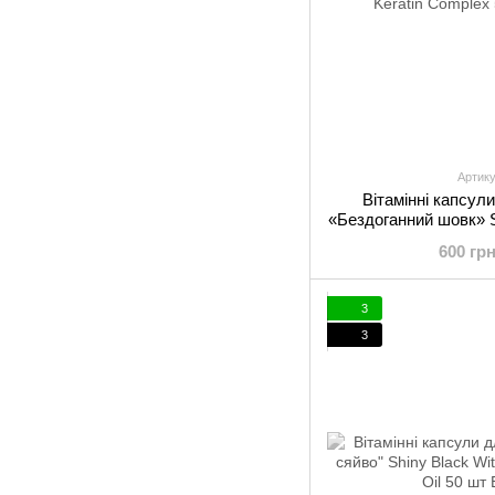
Артику
Вітамінні капсули
«Бездоганний шовк» S
Keratin C
600 гр
3
3