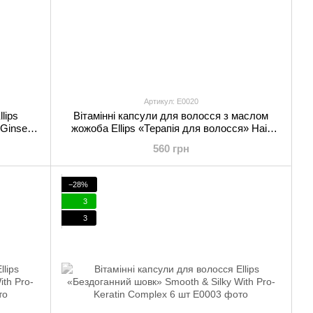
Артикул: E0020
lips
Вітамінні капсули для волосся з маслом
 Ginseng
жожоба Ellips «Терапія для волосся» Hair
Treatment With Jojoba Oil 50 шт
560 грн
−28%
3
3