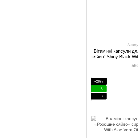
Артику
Вітамінні капсули дл
сяйво" Shiny Black Wi
Oil
56
−28%
3
3