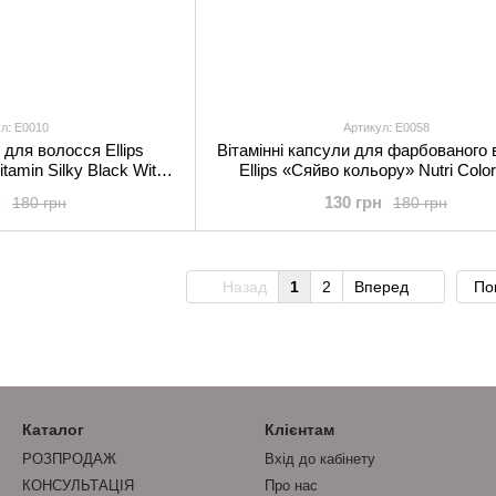
л: E0010
Артикул: E0058
 для волосся Ellips
Вітамінні капсули для фарбованого
itamin Silky Black With
Ellips «Сяйво кольору» Nutri Color
 Complex 6 шт
Sunflower Oil 8 шт
н
130 грн
180 грн
180 грн
Назад
1
2
Вперед
По
Каталог
Клієнтам
РОЗПРОДАЖ
Вхід до кабінету
КОНСУЛЬТАЦІЯ
Про нас