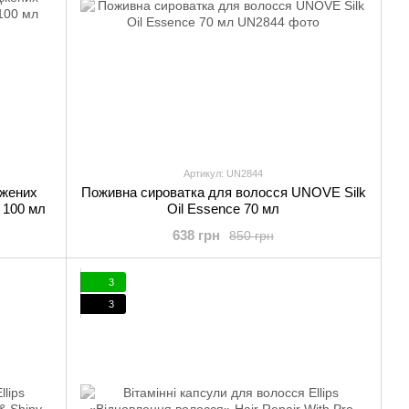
Артикул: UN2844
джених
Поживна сироватка для волосся UNOVE Silk
s 100 мл
Oil Essence 70 мл
638 грн
850 грн
3
3