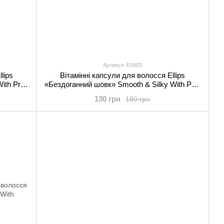
Артикул: E0003
lips
Вітамінні капсули для волосся Ellips
ith Pro-
«Бездоганний шовк» Smooth & Silky With Pro-
Keratin Complex 6 шт
130 грн
180 грн