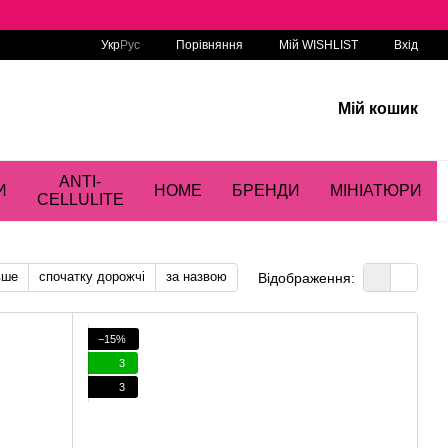
Порівняння
Укр
Рус
Мій WISHLIST
Вхід
Мій кошик
ANTI-
И
HOME
БРЕНДИ
МІНІАТЮРИ
CELLULITE
вше
спочатку дорожчі
за назвою
Відображення:
−15%
3
3