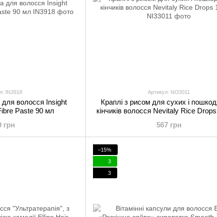
л: IN3918
Артикул: NI33011
для волосся Insight
Краплі з рисом для сухих і пошко
 Fibre Paste 90 мл
кінчиків волосся Nevitaly Rice Drop
9 грн
567 грн
−15%
3
3