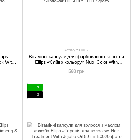
Артикул: E0017
lips
Вітамінні капсули для фарбованого волосся
ck With
Ellips «Сяйво кольору» Nutri Color With
Sunflower Oil 50 шт
560 грн
3
3