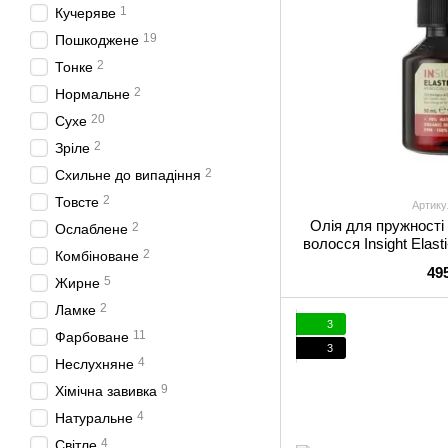
1
Кучеряве
19
Пошкоджене
2
Тонке
2
Нормальне
20
Сухе
2
Зріле
2
Схильне до випадіння
2
Товсте
Артику
Олія для пружності
2
Ослаблене
волосся Insight Elast
2
Комбіноване
Oil
49
5
Жирне
2
Ламке
3
11
Фарбоване
3
4
Неслухняне
9
Хімічна завивка
4
Натуральне
4
Світле