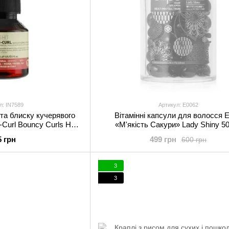
л: IN7589
Артикул: E0062
 та блиску кучерявого
Вітамінні капсули для волосся El
i-Curl Bouncy Curls Hair
«М'якість Сакури» Lady Shiny 5
 50 мл
5 грн
499 грн
600 грн
3
3