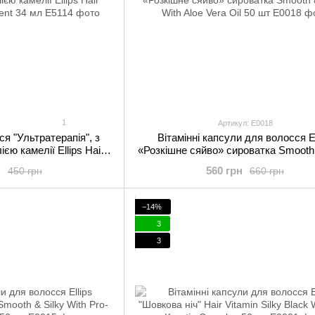
1
Артикул: E0018
ся "Ультратерапія", з
Вітамінні капсули для волосся El
ією камелії Ellips Hair
«Розкішне сяйво» сироватка Smooth
 Treatment 34 мл
With Aloe Vera Oil 50 шт
н
560 грн
450 грн
660 грн
−14%
3
3