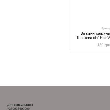
Артику
Вітамінні капсули
"Шовкова ніч" Hair V
Pro-Keratin
130 гр
Для консультації:
+380936609099