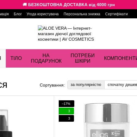
🚚
БЕЗКОШТОВНА ДОСТАВКА від 4000 грн
мація
Блог
Угода користувача
Персональна знижка
Сертифікати
НА
ПОТРЕБИ
Я
ТІЛО
КОМПОНЕНТ
ПОДАРУНОК
ШКІРИ
ся
за популярністю
спочатку деше
Сортування:
−17%
3
3