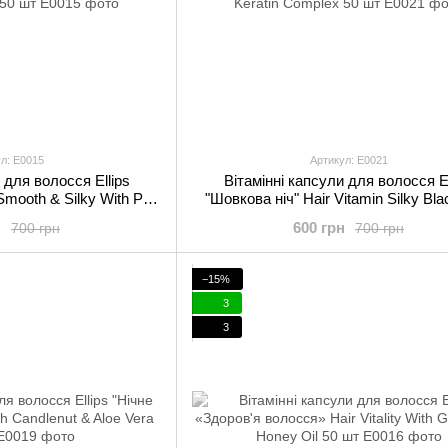
л: E0015
Артикул: E0021
 для волосся Ellips
Вітамінні капсули для волосся El
mooth & Silky With Pro-
"Шовкова ніч" Hair Vitamin Silky Bla
omplex 50 шт
Pro-Keratin Complex 50 шт
н
600 грн
700 грн
700 грн
−15%
3
3