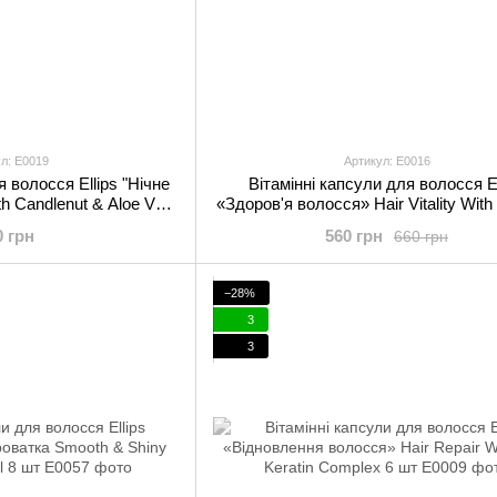
л: E0019
Артикул: E0016
я волосся Ellips "Нічне
Вітамінні капсули для волосся El
th Candlenut & Aloe Vera
«Здоров'я волосся» Hair Vitality With
 50 шт
& Honey Oil 50 шт
0 грн
560 грн
660 грн
−28%
3
3