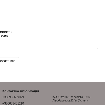
 волосся
 With
казати все
Контактна інформація
+380936609099
вул. Євгена Сверстюка, 19 м.
Лівобережна, Київ, Україна
+380683461210