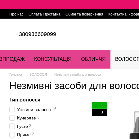
Перейти до основного контенту
Про нас
Оплата і доставка
Обмін та повернення
Контактна інфор
+380936609099
ЗПРОДАЖ
КОНСУЛЬТАЦІЯ
ОБЛИЧЧЯ
ВОЛОСС
Головна
ВОЛОССЯ
Незмивні засоби для волосся
Незмивні засоби для волос
Тип волосся
3
16
Усі типи волосся
3
3
Кучеряве
2
Густе
2
Пряме