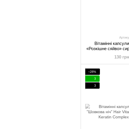
Артику
Вітамінні капсули
«Розкішне сяйво» си
With Aloe 
130 гр
−28%
3
3