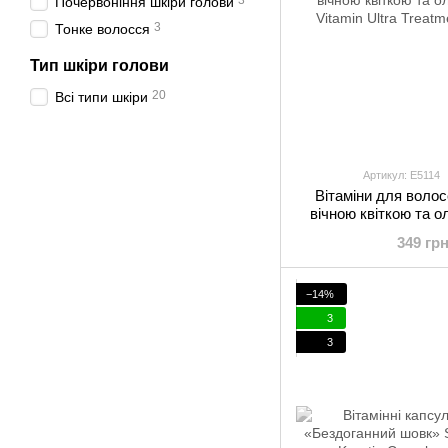
3
Почервоніння шкіри голови
3
Тонке волосся
Тип шкіри голови
20
Всі типи шкіри
Артикул: E5114
Вітаміни для волос
вічною квіткою та ол
Vitamin Ultra
349 гр
−14%
3
3