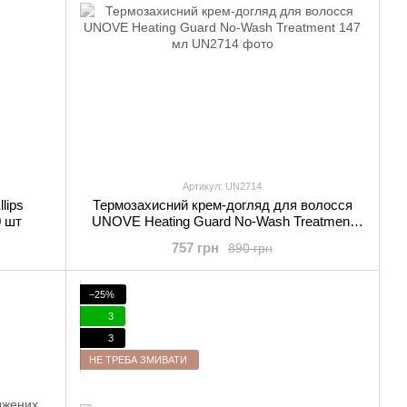
Артикул: UN2714
lips
Термозахисний крем-догляд для волосся
0 шт
UNOVE Heating Guard No-Wash Treatment
147 мл
757 грн
890 грн
−25%
3
3
НЕ ТРЕБА ЗМИВАТИ