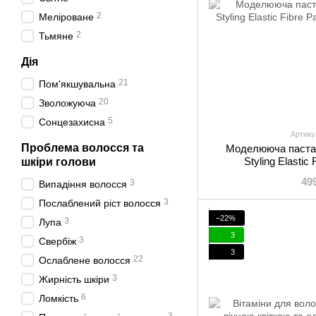
2
Меліроване
2
Тьмяне
Дія
21
Пом'якшувальна
20
Зволожуюча
5
Сонцезахисна
Артику
Проблема волосся та
Моделююча паста 
Styling Elastic
шкіри голови
49
3
Випадіння волосся
3
Послаблений ріст волосся
−22%
3
Лупа
3
3
Свербіж
3
22
Ослаблене волосся
3
Жирність шкіри
6
Ломкість