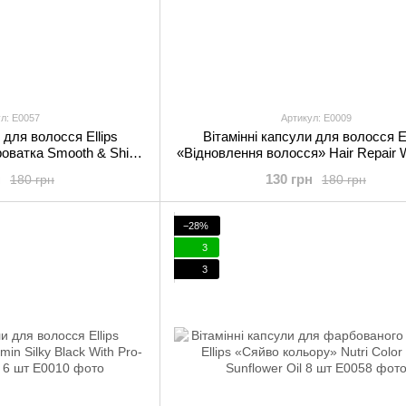
л: E0057
Артикул: E0009
 для волосся Ellips
Вітамінні капсули для волосся El
роватка Smooth & Shiny
«Відновлення волосся» Hair Repair W
Vera Oil 8 шт
Keratin Complex 6 шт
н
130 грн
180 грн
180 грн
−28%
3
3