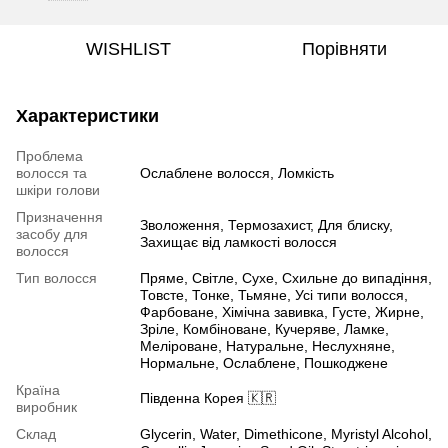
WISHLIST
Порівняти
Характеристики
Проблема
волосся та
Ослаблене волосся, Ломкість
шкіри голови
Призначення
Зволоження, Термозахист, Для блиску,
засобу для
Захищає від ламкості волосся
волосся
Тип волосся
Пряме, Світле, Сухе, Схильне до випадіння,
Товсте, Тонке, Тьмяне, Усі типи волосся,
Фарбоване, Хімічна завивка, Густе, Жирне,
Зріле, Комбіноване, Кучеряве, Ламке,
Меліроване, Натуральне, Неслухняне,
Нормальне, Ослаблене, Пошкоджене
Країна
Південна Корея 🇰🇷
виробник
Склад
Glycerin, Water, Dimethicone, Myristyl Alcohol,