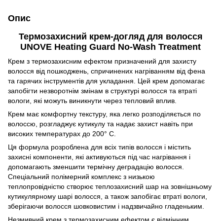
Опис
Термозахисний крем-догляд для волосся
UNOVE Heating Guard No-Wash Treatment
Крем з термозахисним ефектом призначений для захисту
волосся від пошкоджень, спричинених нагріванням від фена
та гарячих інструментів для укладання. Цей крем допомагає
запобігти незворотнім змінам в структурі волосся та втраті
вологи, які можуть виникнути через тепловий вплив.
Крем має комфортну текстуру, яка легко розподіляється по
волоссю, розгладжує кутикулу та надає захист навіть при
високих температурах до 200° C.
Ця формула розроблена для всіх типів волосся і містить
захисні компоненти, які активуються під час нагрівання і
допомагають зменшити термічну деградацію волосся.
Спеціальний полімерний комплекс з низькою
теплопровідністю створює теплозахисний шар на зовнішньому
кутикулярному шарі волосся, а також запобігає втраті вологи,
зберігаючи волосся шовковистим і надзвичайно гладеньким.
Незмивний крем з термозахисним ефектом є відмінним