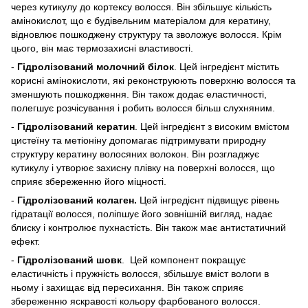
через кутикулу до кортексу волосся. Він збільшує кількість
амінокислот, що є будівельним матеріалом для кератину,
відновлює пошкоджену структуру та зволожує волосся. Крім
цього, він має термозахисні властивості.
-
Гідролізований молочний білок
. Цей інгредієнт містить
корисні амінокислоти, які реконструюють поверхню волосся та
зменшують пошкодження. Він також додає еластичності,
полегшує розчісування і робить волосся більш слухняним.
-
Гідролізований кератин
. Цей інгредієнт з високим вмістом
цистеїну та метіоніну допомагає підтримувати природну
структуру кератину волосяних волокон. Він розгладжує
кутикулу і утворює захисну плівку на поверхні волосся, що
сприяє збереженню його міцності.
-
Гідролізований колаген.
Цей інгредієнт підвищує рівень
гідратації волосся, поліпшує його зовнішній вигляд, надає
блиску і контролює пухнастість. Він також має антистатичний
ефект.
-
Гідролізований шовк
. Цей компонент покращує
еластичність і пружність волосся, збільшує вміст вологи в
ньому і захищає від пересихання. Він також сприяє
збереженню яскравості кольору фарбованого волосся.