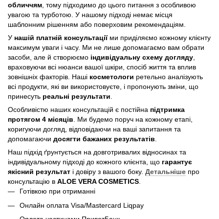
обличчям
, тому підходимо до цього питання з особливою
увагою та турботою. У нашому підході немає місця
шаблонним рішенням або поверховим рекомендаціям.
У
нашій платній консультації
ми приділяємо кожному клієнту
максимум уваги і часу. Ми не лише допомагаємо вам обрати
засоби, але й створюємо
індивідуальну схему догляду
,
враховуючи всі нюанси вашої шкіри, спосіб життя та вплив
зовнішніх факторів. Наші
косметологи
ретельно аналізують
всі продукти, які ви використовуєте, і пропонують зміни, що
принесуть
реальні результати
.
Особливістю наших консультацій є постійна
підтримка
протягом 4 місяців
. Ми будемо поруч на кожному етапі,
коригуючи догляд, відповідаючи на ваші запитання та
допомагаючи
досягти бажаних результатів
.
Наш підхід ґрунтується на довготривалих відносинах та
індивідуальному підході до кожного клієнта, що
гарантує
якісний результат
і довіру з вашого боку.
Детальніше
про
консультацію в
ALOE VERA COSMETICS
.
Готівкою при отриманні
Онлайн оплата Visa/Mastercard Liqpay