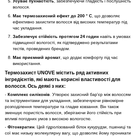
Усуває пухнастість
, забезпечуючи гладкість і послушність
волосся.
Має термозахисний ефект до 200 ° С
, що дозволяє
ефективно захистити волосся від високих температур під
час укладання.
Забезпечує стійкість протягом 24 годин
навіть в умовах
підвищеної вологості, як підтверджено результатами
тестів, проведених брендом.
Має приємний аромат
, що додає комфорту під час
використання.
Термозахист UNOVE містить ряд активних
інгредієнтів, які мають корисні властивості для
волосся. Ось деякі з них:
-
Комплекс силіконів
. Утворює захисний бар'єр між волоссям
та інструментами для укладання, забезпечуючи рівномірне
розподілення температури та гладке ковзання. Він також
зменшує пористість волосся, зберігаючи його стійкість при
впливі погодних умов з високою вологостю.
-
Фітокератин
. Цей гідролізований білок кукурудзи, пшениці та
сої має низьку молекулярну вагу, що дозволяє йому проникати