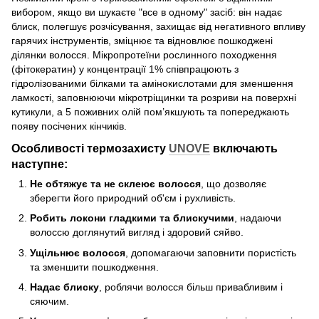
вибором, якщо ви шукаєте "все в одному" засіб: він надає
блиск, полегшує розчісування, захищає від негативного впливу
гарячих інструментів, зміцнює та відновлює пошкоджені
ділянки волосся. Мікропротеїни рослинного походження
(фітокератин) у концентрації 1% співпрацюють з
гідролізованими білками та амінокислотами для зменшення
ламкості, заповнюючи мікротріщинки та розриви на поверхні
кутикули, а 5 поживних олій пом’якшують та попереджають
появу посічених кінчиків.
Особливості термозахисту
UNOVE
включають
наступне:
Не обтяжує та не склеює волосся
, що дозволяє
зберегти його природний об'єм і рухливість.
Робить локони гладкими та блискучими
, надаючи
волоссю доглянутий вигляд і здоровий сяйво.
Ущільнює волосся
, допомагаючи заповнити пористість
та зменшити пошкодження.
Надає блиску
, роблячи волосся більш привабливим і
сяючим.