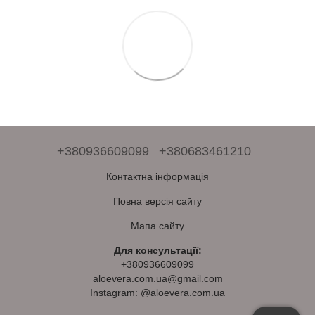
+380936609099
+380683461210
Контактна інформація
Повна версія сайту
Мапа сайту
Для консультації:
+380936609099
aloevera.com.ua@gmail.com
Instagram: @aloevera.com.ua