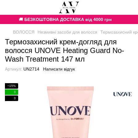
🚚
БЕЗКОШТОВНА ДОСТАВКА від 4000 грн
ВОЛОССЯ
Незмивні засоби для волосся
Термозахисний кр
Термозахисний крем-догляд для
волосся UNOVE Heating Guard No-
Wash Treatment 147 мл
Артикул:
UN2714
Написати відгук
−15%
3
3