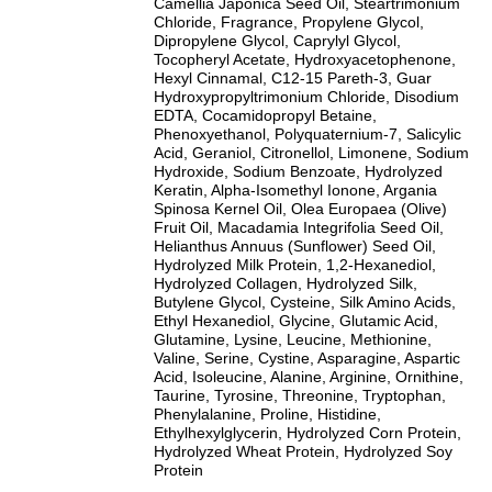
Camellia Japonica Seed Oil, Steartrimonium
Chloride, Fragrance, Propylene Glycol,
Dipropylene Glycol, Caprylyl Glycol,
Tocopheryl Acetate, Hydroxyacetophenone,
Hexyl Cinnamal, C12-15 Pareth-3, Guar
Hydroxypropyltrimonium Chloride, Disodium
EDTA, Cocamidopropyl Betaine,
Phenoxyethanol, Polyquaternium-7, Salicylic
Acid, Geraniol, Citronellol, Limonene, Sodium
Hydroxide, Sodium Benzoate, Hydrolyzed
Keratin, Alpha-Isomethyl Ionone, Argania
Spinosa Kernel Oil, Olea Europaea (Olive)
Fruit Oil, Macadamia Integrifolia Seed Oil,
Helianthus Annuus (Sunflower) Seed Oil,
Hydrolyzed Milk Protein, 1,2-Hexanediol,
Hydrolyzed Collagen, Hydrolyzed Silk,
Butylene Glycol, Cysteine, Silk Amino Acids,
Ethyl Hexanediol, Glycine, Glutamic Acid,
Glutamine, Lysine, Leucine, Methionine,
Valine, Serine, Cystine, Asparagine, Aspartic
Acid, Isoleucine, Alanine, Arginine, Ornithine,
Taurine, Tyrosine, Threonine, Tryptophan,
Phenylalanine, Proline, Histidine,
Ethylhexylglycerin, Hydrolyzed Corn Protein,
Hydrolyzed Wheat Protein, Hydrolyzed Soy
Protein