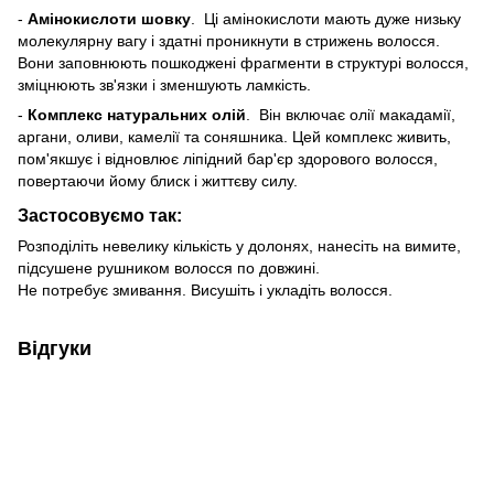
-
Амінокислоти шовку
. Ці амінокислоти мають дуже низьку
молекулярну вагу і здатні проникнути в стрижень волосся.
Вони заповнюють пошкоджені фрагменти в структурі волосся,
зміцнюють зв'язки і зменшують ламкість.
-
Комплекс натуральних олій
. Він включає олії макадамії,
аргани, оливи, камелії та соняшника. Цей комплекс живить,
пом'якшує і відновлює ліпідний бар'єр здорового волосся,
повертаючи йому блиск і життєву силу.
Застосовуємо так:
Розподіліть невелику кількість у долонях, нанесіть на вимите,
підсушене рушником волосся по довжині.
Не потребує змивання. Висушіть і укладіть волосся.
Відгуки