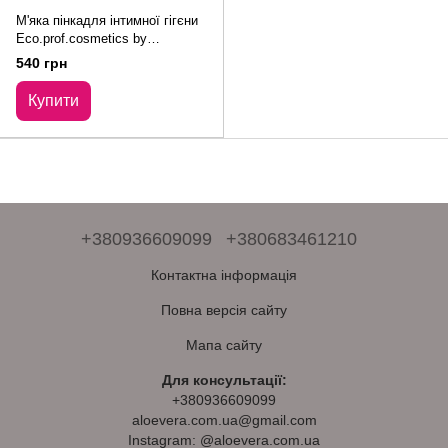
М'яка пінкадля інтимної гігєни
Eco.prof.cosmetics by
Dr.Vashchenko Soft Foam For
540 грн
Intimate Hygiene 150 мл
Купити
+380936609099
+380683461210
Контактна інформація
Повна версія сайту
Мапа сайту
Для консультації:
+380936609099
aloevera.com.ua@gmail.com
Instagram: @aloevera.com.ua