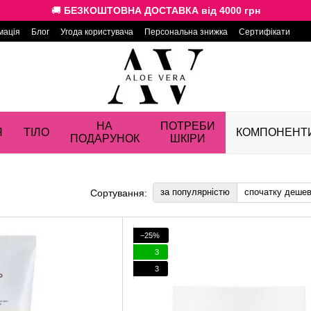
🚚
БЕЗКОШТОВНА ДОСТАВКА від 4000 грн
мація
Блог
Угода користувача
Персональна знижка
Сертифікати
НА
ПОТРЕБИ
Я
ТІЛО
КОМПОНЕНТ
ПОДАРУНОК
ШКІРИ
за популярністю
спочатку деше
Сортування:
−25%
3
3