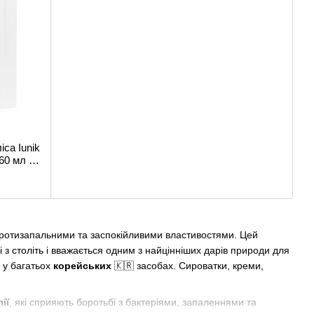
іса Iunik
 60 мл +
протизапальними та заспокійливими властивостями. Цей
 з століть і вважається одним з найцінніших дарів природи для
с у багатьох
корейських
🇰🇷 засобах. Сироватки, креми,
ії
, які сприяють боротьбі з бактеріями, запаленнями та