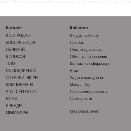
мами. Його потужна антибактеріальна дія допомагає знижувати ризи
Каталог
Клієнтам
РОЗПРОДАЖ
Вхід до кабінету
КОНСУЛЬТАЦІЯ
Про нас
ОБЛИЧЧЯ
Оплата і доставка
ВОЛОССЯ
Обмін та повернення
ТІЛО
Контактна інформація
НА ПОДАРУНОК
Блог
ПОТРЕБИ ШКІРИ
Угода користувача
КОМПОНЕНТИ
Мапа сайту
ANTI-CELLULITE
Персональна знижка
HOME
Сертифікати
БРЕНДИ
Ми в соцмережах
МІНІАТЮРИ