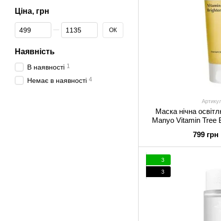
Ціна, грн
Від Ціна, грн
До Ціна, грн
ОК
Наявність
1
В наявності
4
Немає в наявності
Артику
Маска нічна освіт
Manyo Vitamin Tree 
799 грн
3
3