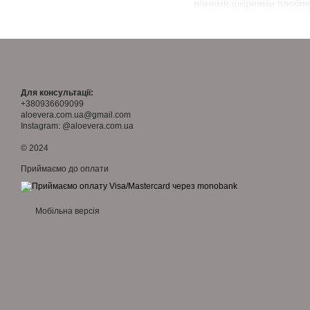
різними шкірними пробле
Для консультації:
+380936609099
aloevera.com.ua@gmail.com
Instagram: @aloevera.com.ua
© 2024
Приймаємо до оплати
Мобільна версія