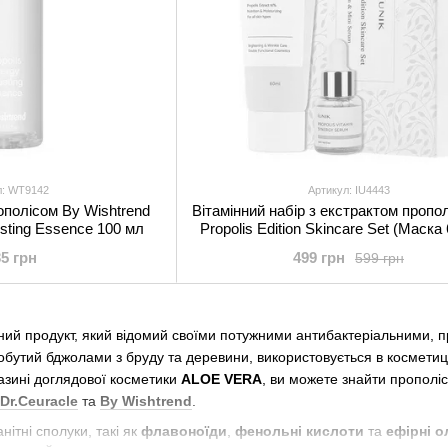
л: WT9142
Артикул: IU4443
ополісом By Wishtrend
Вітамінний набір з екстрактом пропол
osting Essence 100 мл
Propolis Edition Skincare Set (Маска
Сироватка 15 мл)
35 грн
499 грн
599 грн
ний продукт, який відомий своїми потужними антибактеріальними, 
обутий бджолами з бруду та деревини, використовується в косметиці
азині доглядової косметики
ALOE VERA
, ви можете знайти прополі
Dr.Ceuracle
та
By Wishtrend
.
нітні сполуки, такі як
флавоноїди
,
фенольні кислоти
та
ефірні ол