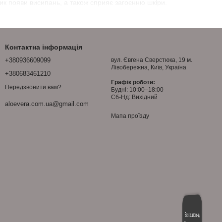
к появи висипань, а також сприяє загоєнню шкіри.
Контактна інформація
+380936609099
вул. Євгена Сверстюка, 19 м.
Лівобережна, Київ, Україна
+380683461210
Графік роботи:
Передзвонити вам?
Будні: 10:00–18:00
Сб-Нд: Вихідний
aloevera.com.ua@gmail.com
Мапа проїзду
Безкоштовна