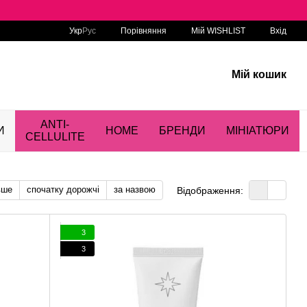
Порівняння
Укр
Рус
Мій WISHLIST
Вхід
Мій кошик
ANTI-
И
HOME
БРЕНДИ
МІНІАТЮРИ
CELLULITE
вше
спочатку дорожчі
за назвою
Відображення:
3
3