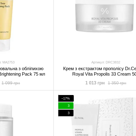
л: MA2753
Артикул: DRC3832
лювальна з обліпихою
Крем з екстрактом прополісу Dr.Ce
Brightening Pack 75 мл
Royal Vita Propolis 33 Cream 50
1 013 грн
1 099 грн
1 350 грн
−17%
3
3