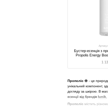
Артику
Бустер-есенція з пр
Propolis Energy Bo
1 1
Прополіс
🐝 - це природ
унікальний компонент, зд
догляду за шкірою. В маг
есенції від брендів
Iunik
,
Прополіс
містить різнома