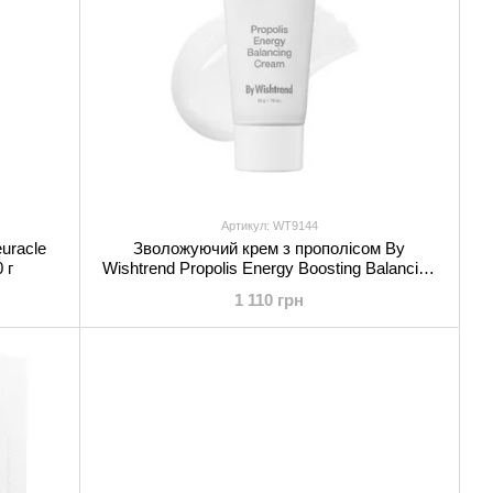
Артикул: WT9144
uracle
Зволожуючий крем з прополісом By
 г
Wishtrend Propolis Energy Boosting Balancing
Cream 50 мл
1 110 грн