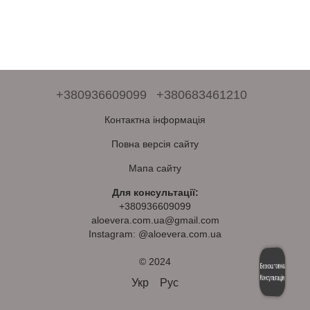
+380936609099
+380683461210
Контактна інформація
Повна версія сайту
Мапа сайту
Для консультації:
+380936609099
aloevera.com.ua@gmail.com
Instagram: @aloevera.com.ua
© 2024
Безкоштовна
Консультація
Укр
Рус