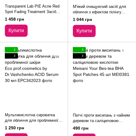
Transparent Lab PIE Acne Red
М'який очищуючий засіб для
Spot Fading Treatment Засіб
обличчя з ефектом пілінгу
для лікування постзапальної
Transparent Lab PHA Soft
1 458 грн
1 044 грн
еритеми ТРанспарент Лаб 30
Peeling Cleanser 150 мл
мл
Купити
Купити
3
3
3
3
Мультикислотна сироватка
Патчі проти висипань з чайним
для обличчя для проблемної
деревом та саліциловою
шкіри Eco.prof.cosmetics by
кислотою Meisani Your Bes-tea
1 250 грн
490 грн
Dr.Vashchenko ACID Serum 30
BHA Spot Patches 45 шт