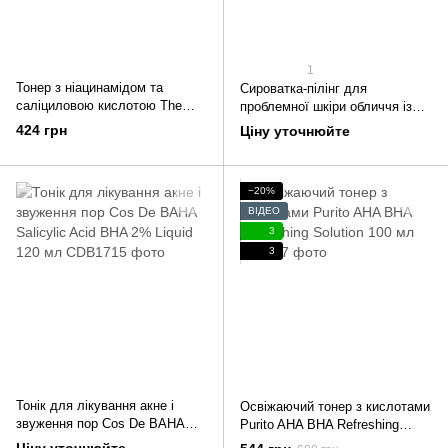
1
Тонер з ніацинамідом та
Сироватка-пілінг для
саліциловою кислотою The
проблемної шкіри обличчя із
Elements Skin Clarifying Toner
саліциловою кислотою 4% Cos
424 грн
Ціну уточнюйте
100 мл
De Baha Salicylic Acid 4%
Serum 30 мл
−20%
ВІДЕО
3
3
Тонік для лікування акне і
Освіжаючий тонер з кислотами
звуження пор Cos De BAHA
Purito AHA BHA Refreshing
Salicylic Acid BHA 2% Liquid
Solution 100 мл