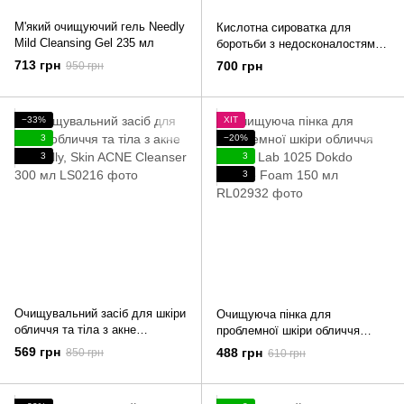
М'який очищуючий гель Needly
Кислотна сироватка для
Mild Cleansing Gel 235 мл
боротьби з недосконалостями
шкіри Eco.prof.cosmetics AzSal
713 грн
700 грн
950 грн
Serum 30 мл
−33%
ХІТ
3
−20%
3
3
3
Очищувальний засіб для шкіри
Очищуюча пінка для
обличчя та тіла з акне
проблемної шкіри обличчя
Logically, Skin ACNE Cleanser
Round Lab 1025 Dokdo Bubble
569 грн
488 грн
850 грн
610 грн
300 мл
Foam 150 мл