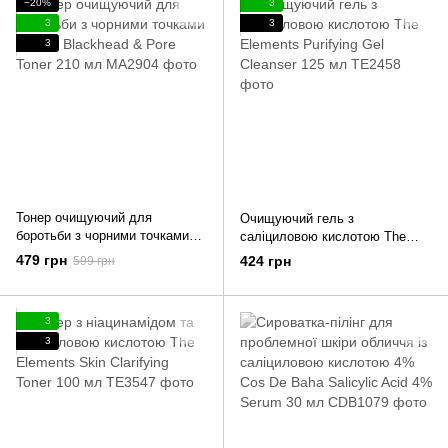
−20%
3
3
3
3
Тонер очищуючий для
Очищуючий гель з
боротьби з чорними точками
саліциловою кислотою The
Manyo Blackhead & Pore Toner
Elements Purifying Gel Cleanser
479 грн
424 грн
599 грн
210 мл
125 мл
3
3