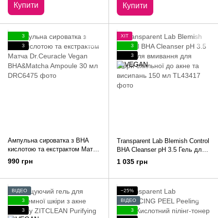
мл
Купити
Купити
3
ХІТ
3
3
3
Ампульна сироватка з BHA
Transparent Lab Blemish Control
кислотою та екстрактом Матчa
BHA Cleanser pH 3.5 Гель для
Dr.Ceuracle Vegan BHA&Matcha
вмивання для шкіри схильної
990 грн
1 035 грн
Ampoule 30 мл
до акне та висипань 150 мл
ВІДЕО
−25%
3
ВІДЕО
3
3