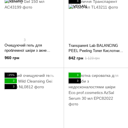
3
3
Очищуючий гель для
Transparent Lab BALANCING
проблемної шкіри з акне
PEEL Peeling Toner Кислотний
Acnemy ZITCLEAN Purifying
пілінг-тонер для обличчя
960 грн
842 грн
1 123 грн
Cleansing Gel 150 мл
Транспарент Лаб 120 мл
−25%
3
3
3
3