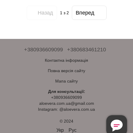
Назад
Вперед
1
з 2
+380936609099
+380683461210
Контактна інформація
Повна версія сайту
Мапа сайту
Для консультації:
+380936609099
aloevera.com.ua@gmail.com
Instagram: @aloevera.com.ua
© 2024
Безкоштовна
Консультація
Укр
Рус