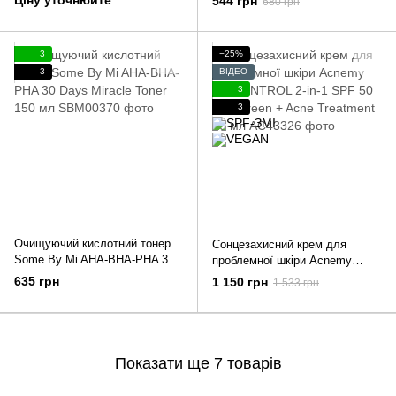
Ціну уточнюйте
544 грн
680 грн
120 мл
3
−25%
3
ВІДЕО
3
3
Очищуючий кислотний тонер
Сонцезахисний крем для
Some By Mi AHA-BHA-PHA 30
проблемної шкіри Acnemy
Days Miracle Toner 150 мл
ZITCONTROL 2-in-1 SPF 50
635 грн
1 150 грн
1 533 грн
Sunscreen + Acne Treatment 40
мл
Показати ще 7 товарів