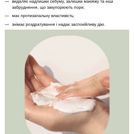
видаляє надлишки себуму, залишки макіяжу та інші
забруднення, що закупорюють пори;
має протизапальну властивість;
знімає роздратування і надає заспокійливу дію.