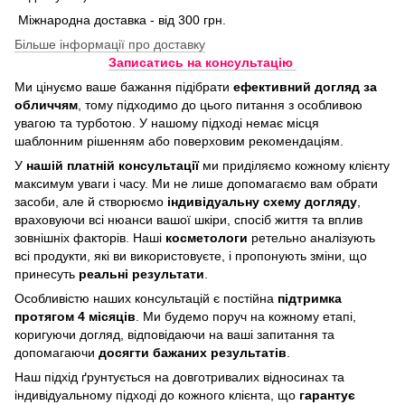
Міжнародна доставка - від 300 грн.
Більше інформації про доставку
Записатись на консультацію
Ми цінуємо ваше бажання підібрати
ефективний догляд
за
обличчям
, тому підходимо до цього питання з особливою
увагою та турботою. У нашому підході немає місця
шаблонним рішенням або поверховим рекомендаціям.
У
нашій платній консультації
ми приділяємо кожному клієнту
максимум уваги і часу. Ми не лише допомагаємо вам обрати
засоби, але й створюємо
індивідуальну схему догляду
,
враховуючи всі нюанси вашої шкіри, спосіб життя та вплив
зовнішніх факторів. Наші
косметологи
ретельно аналізують
всі продукти, які ви використовуєте, і пропонують зміни, що
принесуть
реальні результати
.
Особливістю наших консультацій є постійна
підтримка
протягом 4 місяців
. Ми будемо поруч на кожному етапі,
коригуючи догляд, відповідаючи на ваші запитання та
допомагаючи
досягти бажаних результатів
.
Наш підхід ґрунтується на довготривалих відносинах та
індивідуальному підході до кожного клієнта, що
гарантує