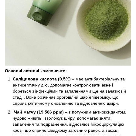
Основні активні компоненти:
Саліцилова кислота (0.5%)
– має антибактеріальну та
антисептичну дію, допомагає контролювати акне і
бореться з інфекціями та запаленнями ще на зачатковій
стадії. Вона розчиняє ороговілий шар епідермісу, що
сприяє клітинному оновленню та відновленню шкіри.
Чай матчу (19,586 ppm)
– є потужним антиоксидантом,
чудово живить і зволожує шкіру, допомагає зняти
запалення та подразнення, відновлює мікроциркуляцію
крові, що сприяє швидкому загоєнню ранок, а також