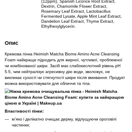
(12ppm), Spanish Licorice Root Extract,
Dextrin, Chamomile Flower Extract,
Rosemary Leaf Extract, Lactobacillus
Fermented Lysate, Apple Mint Leaf Extract,
Dandelion Leaf Extract, Thyme Extract,
Ethylhexylglycerin.
Опис
Кремова пінка Heimish Matcha Biome Amino Acne Cleansing
Foam найкраще підходить для жирної, чутливої, проблемної
чи комбінованої шкіри. Засіб має слабокислотний рівень pH
5.5, чим нейтралізує агресивну дію води, зволожує, не
викликає сухості чи стягнутості шкіри після вмивання. Продукт
можна використовувати для обличчя та тіла.
Властивості пінки:
м’яко і делікатно очищає дерму, відлущуючи ороговілі
частинки;