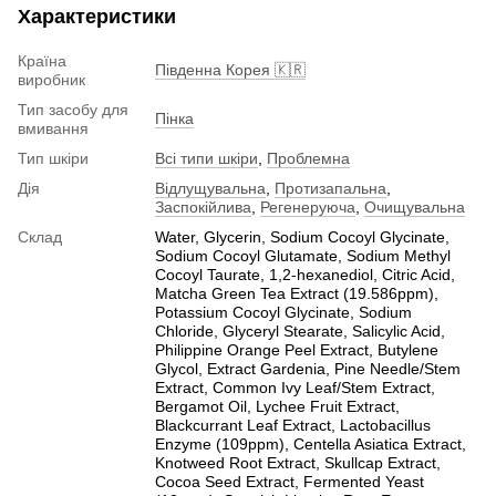
Характеристики
Країна
Південна Корея 🇰🇷
виробник
Тип засобу для
Пінка
вмивання
Тип шкіри
Всі типи шкіри
,
Проблемна
Дія
Відлущувальна
,
Протизапальна
,
Заспокійлива
,
Регенеруюча
,
Очищувальна
Склад
Water, Glycerin, Sodium Cocoyl Glycinate,
Sodium Cocoyl Glutamate, Sodium Methyl
Cocoyl Taurate, 1,2-hexanediol, Citric Acid,
Matcha Green Tea Extract (19.586ppm),
Potassium Cocoyl Glycinate, Sodium
Chloride, Glyceryl Stearate, Salicylic Acid,
Philippine Orange Peel Extract, Butylene
Glycol, Extract Gardenia, Pine Needle/Stem
Extract, Common Ivy Leaf/Stem Extract,
Bergamot Oil, Lychee Fruit Extract,
Blackcurrant Leaf Extract, Lactobacillus
Enzyme (109ppm), Centella Asiatica Extract,
Knotweed Root Extract, Skullcap Extract,
Cocoa Seed Extract, Fermented Yeast