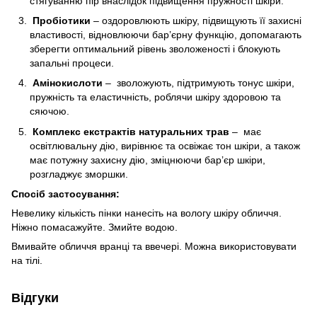
стягуванню пір внаслідок підвищення пружності шкіри.
Пробіотики
– оздоровлюють шкіру, підвищують її захисні
властивості, відновлюючи бар’єрну функцію, допомагають
зберегти оптимальний рівень зволоженості і блокують
запальні процеси.
Амінокислоти
– зволожують, підтримують тонус шкіри,
пружність та еластичність, роблячи шкіру здоровою та
сяючою.
Комплекс екстрактів натуральних трав
– має
освітлювальну дію, вирівнює та освіжає тон шкіри, а також
має потужну захисну дію, зміцнюючи бар’єр шкіри,
розгладжує зморшки.
Спосіб застосування:
Невелику кількість пінки нанесіть на вологу шкіру обличчя.
Ніжно помасажуйте. Змийте водою.
Вмивайте обличчя вранці та ввечері. Можна використовувати
на тілі.
Відгуки