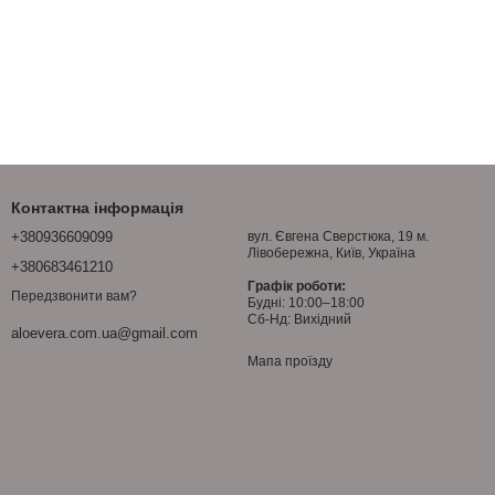
Контактна інформація
+380936609099
вул. Євгена Сверстюка, 19 м.
Лівобережна, Київ, Україна
+380683461210
Графік роботи:
Передзвонити вам?
Будні: 10:00–18:00
Сб-Нд: Вихідний
aloevera.com.ua@gmail.com
Мапа проїзду