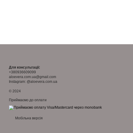
Для консультації:
+380936609099
aloevera.com.ua@gmail.com
Instagram: @aloevera.com.ua
© 2024
Приймаємо до оплати
Мобільна версія