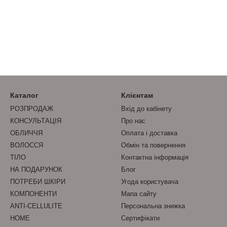
Каталог
Клієнтам
РОЗПРОДАЖ
Вхід до кабінету
КОНСУЛЬТАЦІЯ
Про нас
ОБЛИЧЧЯ
Оплата і доставка
ВОЛОССЯ
Обмін та повернення
ТІЛО
Контактна інформація
НА ПОДАРУНОК
Блог
ПОТРЕБИ ШКІРИ
Угода користувача
КОМПОНЕНТИ
Мапа сайту
ANTI-CELLULITE
Персональна знижка
HOME
Сертифікати