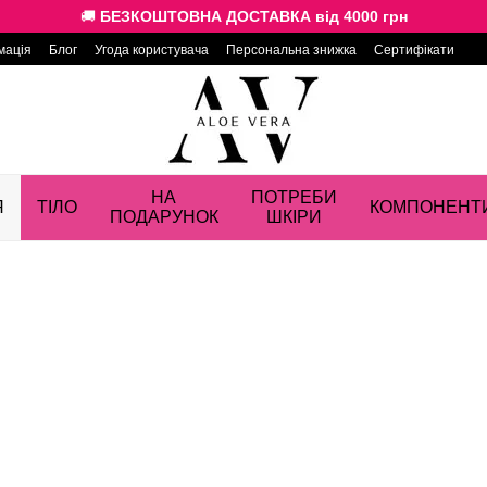
🚚
БЕЗКОШТОВНА ДОСТАВКА від 4000 грн
мація
Блог
Угода користувача
Персональна знижка
Сертифікати
НА
ПОТРЕБИ
Я
ТІЛО
КОМПОНЕНТ
ПОДАРУНОК
ШКІРИ