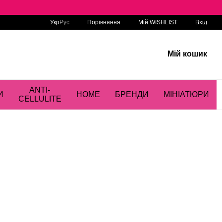
Порівняння
Укр
Рус
Мій WISHLIST
Вхід
Мій кошик
ANTI-
И
HOME
БРЕНДИ
МІНІАТЮРИ
CELLULITE