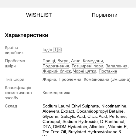
WISHLIST
Порівняти
Характеристики
Країна
Індія 🇮🇳
виробник
Проблема
Прищі
,
Вугри
,
Акне
,
Комедони
,
шкіри
Подразнення
,
Розширені пори
,
Запалення
,
Жирний блиск
,
Чорні цятки
,
Постакне
Тип шкіри
Жирна
,
Проблемна
,
Комбінована (Змішана)
Класифікація
косметичного
Космецевтика
засобу
Склад
Sodium Lauryl Ethyl Sulphate, Nicotinamine,
Aloevera Extract, Cocamidopropyl Betaine,
Glycerin, Salicylic Acid, Citcic Acid, Perfume,
Carbopol, Sodium Hydroxide, D-Panthenol,
DTA, DMDM Hydantoin, Allantoin, Vitamin-E,
Tea Tree Oil, Butylated Hydroxytoluene &