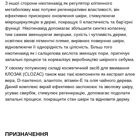
З іншої сторони нікотинамід як регулятор клітинного
метаболізму має потужні регенеративні властивості, він
ефективно прискорює оновлення шкіри, стимулюючи
мікроциркуляцію в дермі, покращує її еластичність та бар’єрні
функції. Нікотинамід допомагає збільшити синтез колагену,
тим самим зменшуючи зморшки, сухість і чутливість дерми,
освітлює вікові пігментні плями, вирівнює поверхню шкіри,
відновлюючи її однорідність та цілісність. Більш того
нікотинамід як і саліцилова кислота зменшує пори, пригнічує
запальні процеси та нормалізує виробництво шкірного себума.
У своєму потужному складі косметичний засіб для вмивання
КЛОЗАК (CLOZAC) також має такі компоненти як екстракт алое
вера, D-пантенол, алантоїн, вітамін-Е та олія чайного дерева.
Даний комплекс вкрай ефективно заспокоює та зволожу шкіру,
усуває свербіж, стимулює регенерацію, допомагає подолати
запальні процеси, покращити стан шкіри та відновити дерму.
ПРИЗНАЧЕННЯ