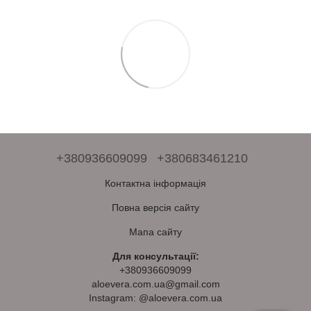
+380936609099
+380683461210
Контактна інформація
Повна версія сайту
Мапа сайту
Для консультації:
+380936609099
aloevera.com.ua@gmail.com
Instagram: @aloevera.com.ua