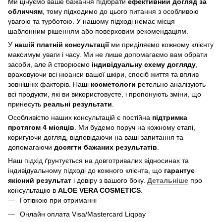
Ми цінуємо ваше бажання підібрати
ефективний догляд
за
обличчям
, тому підходимо до цього питання з особливою
увагою та турботою. У нашому підході немає місця
шаблонним рішенням або поверховим рекомендаціям.
У
нашій платній консультації
ми приділяємо кожному клієнту
максимум уваги і часу. Ми не лише допомагаємо вам обрати
засоби, але й створюємо
індивідуальну схему догляду
,
враховуючи всі нюанси вашої шкіри, спосіб життя та вплив
зовнішніх факторів. Наші
косметологи
ретельно аналізують
всі продукти, які ви використовуєте, і пропонують зміни, що
принесуть
реальні результати
.
Особливістю наших консультацій є постійна
підтримка
протягом 4 місяців
. Ми будемо поруч на кожному етапі,
коригуючи догляд, відповідаючи на ваші запитання та
допомагаючи
досягти бажаних результатів
.
Наш підхід ґрунтується на довготривалих відносинах та
індивідуальному підході до кожного клієнта, що
гарантує
якісний результат
і довіру з вашого боку.
Детальніше
про
консультацію в
ALOE VERA COSMETICS
.
Готівкою при отриманні
Онлайн оплата Visa/Mastercard Liqpay