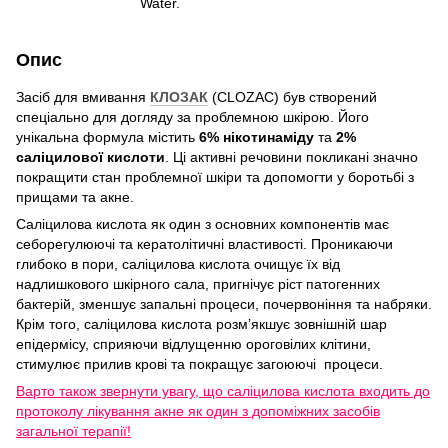
Water.
Опис
Засіб для вмивання
КЛОЗАК
(CLOZAC) був створений
спеціально для догляду за проблемною шкірою. Його
унікальна формула містить
6% нікотинаміду
та
2%
саліцилової кислоти
. Ці активні речовини покликані значно
покращити стан проблемної шкіри та допомогти у боротьбі з
прищами та акне.
Саліцилова кислота як один з основних компонентів має
себорегулюючі та кератолітичні властивості. Проникаючи
глибоко в пори, саліцилова кислота очищує їх від
надлишкового шкірного сала, пригнічує ріст патогенних
бактерій, зменшує запальні процеси, почервоніння та набряки.
Крім того, саліцилова кислота розм’якшує зовнішній шар
епідермісу, сприяючи відлущенню ороговілих клітини,
стимулює прилив крові та покращує загоюючі процеси.
Варто також звернути увагу, що саліцилова кислота входить до
протоколу лікування акне як один з допоміжних засобів
загальної терапії!