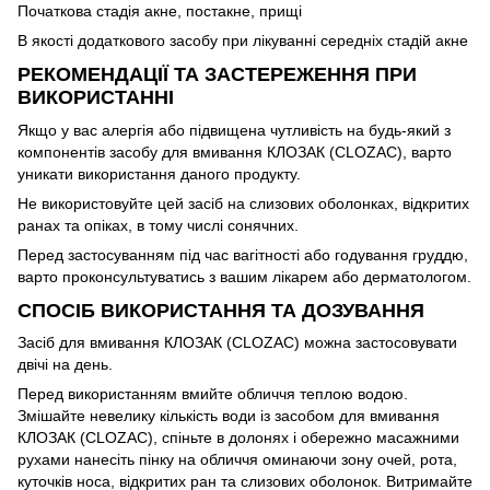
Початкова стадія акне, постакне, прищі
В якості додаткового засобу при лікуванні середніх стадій акне
РЕКОМЕНДАЦІЇ ТА ЗАСТЕРЕЖЕННЯ ПРИ
ВИКОРИСТАННІ
Якщо у вас алергія або підвищена чутливість на будь-який з
компонентів засобу для вмивання КЛОЗАК (CLOZAC), варто
уникати використання даного продукту.
Не використовуйте цей засіб на слизових оболонках, відкритих
ранах та опіках, в тому числі сонячних.
Перед застосуванням під час вагітності або годування груддю,
варто проконсультуватись з вашим лікарем або дерматологом.
СПОСІБ ВИКОРИСТАННЯ ТА ДОЗУВАННЯ
Засіб для вмивання КЛОЗАК (CLOZAC) можна застосовувати
двічі на день.
Перед використанням вмийте обличчя теплою водою.
Змішайте невелику кількість води із засобом для вмивання
КЛОЗАК (CLOZAC), спіньте в долонях і обережно масажними
рухами нанесіть пінку на обличчя оминаючи зону очей, рота,
куточків носа, відкритих ран та слизових оболонок. Витримайте