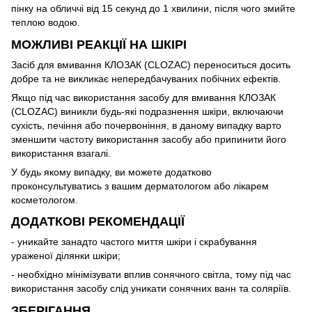
пінку на обличчі від 15 секунд до 1 хвилини, після чого змийте
теплою водою.
МОЖЛИВІ РЕАКЦІЇ НА ШКІРІ
Засіб для вмивання КЛОЗАК (CLOZAC) переноситься досить
добре та не викликає непередбачуваних побічних ефектів.
Якщо під час використання засобу для вмивання КЛОЗАК
(CLOZAC) виникли будь-які подразнення шкіри, включаючи
сухість, печіння або почервоніння, в даному випадку варто
зменшити частоту використання засобу або припинити його
використання взагалі.
У будь якому випадку, ви можете додатково
проконсультуватись з вашим дерматологом або лікарем
косметологом.
ДОДАТКОВІ РЕКОМЕНДАЦІЇ
- уникайте занадто частого миття шкіри і скрабування
ураженої ділянки шкіри;
- необхідно мінімізувати вплив сонячного світла, тому під час
використання засобу слід уникати сонячних ванн та соляріїв.
ЗБЕРІГАННЯ