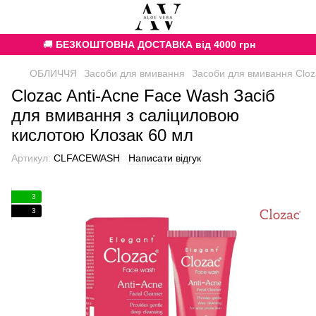
🚚
БЕЗКОШТОВНА ДОСТАВКА від 4000 грн
ОБЛИЧЧЯ
Засоби для вмивання
Засоби для вмивання Cloz
Clozac Anti-Acne Face Wash Засіб
для вмивання з саліциловою
кислотою Клозак 60 мл
Артикул:
CLFACEWASH
Написати відгук
3
3