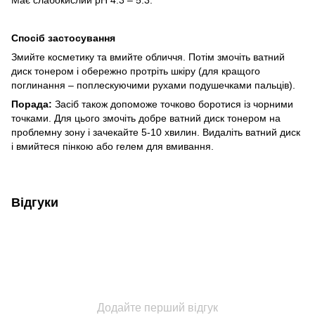
Має слабокислий pH 4.3 – 5.3.
Спосіб застосування
Змийте косметику та вмийте обличчя. Потім змочіть ватний
диск тонером і обережно протріть шкіру (для кращого
поглинання – поплескуючими рухами подушечками пальців).
Порада:
Засіб також допоможе точково боротися із чорними
точками. Для цього змочіть добре ватний диск тонером на
проблемну зону і зачекайте 5-10 хвилин. Видаліть ватний диск
і вмийтеся пінкою або гелем для вмивання.
Відгуки
Додайте перший відгук