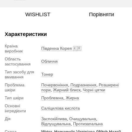
WISHLIST
Порівняти
Характеристики
Країна
Південна Корея 🇰🇷
виробник
Область
Обличчя
застосування
Тип засобу для
Тонер
вмивання
Проблема
Почервоніння
,
Подразнення
,
Розширені
шкіри
пори
,
Жирний блиск
,
Чорні цятки
Тип шкіри
Проблемна
,
Жирна
Основні
Саліцилова кислота
інгредієнти
Дія
Заспокійлива
,
Очищувальна
,
Відлущувальна
,
Протизапальна
Склад
Water, Hamamelis Virginiana (Witch Hazel)