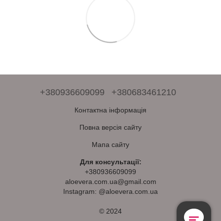
+380936609099
+380683461210
Контактна інформація
Повна версія сайту
Мапа сайту
Для консультації:
+380936609099
aloevera.com.ua@gmail.com
Instagram: @aloevera.com.ua
© 2024
Безкоштовна