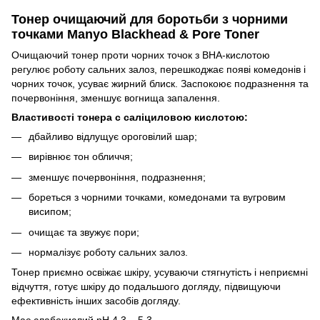
Тонер очищаючий для боротьби з чорними
точками Manyo Blackhead & Pore Toner
Очищаючий тонер проти чорних точок з BHA-кислотою
регулює роботу сальних залоз, перешкоджає появі комедонів і
чорних точок, усуває жирний блиск. Заспокоює подразнення та
почервоніння, зменшує вогнища запалення.
Властивості тонера с саліциловою кислотою:
дбайливо відлущує ороговілий шар;
вирівнює тон обличчя;
зменшує почервоніння, подразнення;
бореться з чорними точками, комедонами та вугровим
висипом;
очищає та звужує пори;
нормалізує роботу сальних залоз.
Тонер приємно освіжає шкіру, усуваючи стягнутість і неприємні
відчуття, готує шкіру до подальшого догляду, підвищуючи
ефективність інших засобів догляду.