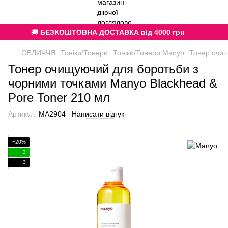
🚚
БЕЗКОШТОВНА ДОСТАВКА від 4000 грн
ОБЛИЧЧЯ
Тоніки/Тонери
Тоніки/Тонери Manyo
Тонер очищ
Тонер очищуючий для боротьби з
чорними точками Manyo Blackhead &
Pore Toner 210 мл
Артикул:
MA2904
Написати відгук
−20%
3
3