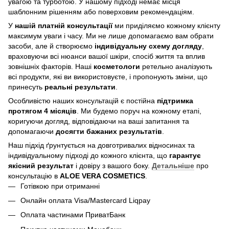
увагою та турботою. У нашому підході немає місця
шаблонним рішенням або поверховим рекомендаціям.
У
нашій платній консультації
ми приділяємо кожному клієнту
максимум уваги і часу. Ми не лише допомагаємо вам обрати
засоби, але й створюємо
індивідуальну схему догляду
,
враховуючи всі нюанси вашої шкіри, спосіб життя та вплив
зовнішніх факторів. Наші
косметологи
ретельно аналізують
всі продукти, які ви використовуєте, і пропонують зміни, що
принесуть
реальні результати
.
Особливістю наших консультацій є постійна
підтримка
протягом 4 місяців
. Ми будемо поруч на кожному етапі,
коригуючи догляд, відповідаючи на ваші запитання та
допомагаючи
досягти бажаних результатів
.
Наш підхід ґрунтується на довготривалих відносинах та
індивідуальному підході до кожного клієнта, що
гарантує
якісний результат
і довіру з вашого боку.
Детальніше
про
консультацію в
ALOE VERA COSMETICS
.
Готівкою при отриманні
Онлайн оплата Visa/Mastercard Liqpay
Оплата частинами ПриватБанк