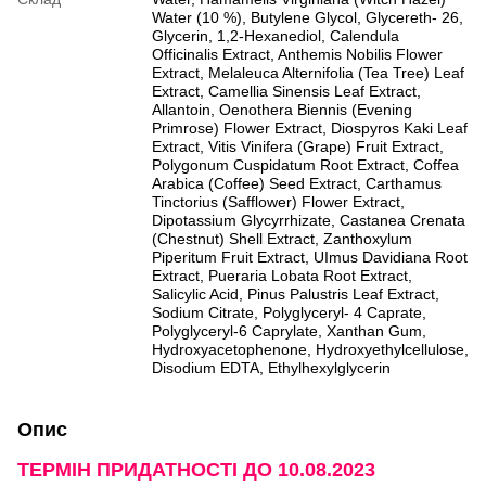
Water (10 %), Butylene Glycol, Glycereth- 26,
Glycerin, 1,2-Hexanediol, Calendula
Officinalis Extract, Anthemis Nobilis Flower
Extract, Melaleuca Alternifolia (Tea Tree) Leaf
Extract, Camellia Sinensis Leaf Extract,
Allantoin, Oenothera Biennis (Evening
Primrose) Flower Extract, Diospyros Kaki Leaf
Extract, Vitis Vinifera (Grape) Fruit Extract,
Polygonum Cuspidatum Root Extract, Coffea
Arabica (Coffee) Seed Extract, Carthamus
Tinctorius (Safflower) Flower Extract,
Dipotassium Glycyrrhizate, Castanea Crenata
(Chestnut) Shell Extract, Zanthoxylum
Piperitum Fruit Extract, UImus Davidiana Root
Extract, Pueraria Lobata Root Extract,
Salicylic Acid, Pinus Palustris Leaf Extract,
Sodium Citrate, Polyglyceryl- 4 Caprate,
Polyglyceryl-6 Caprylate, Xanthan Gum,
Hydroxyacetophenone, Hydroxyethylcellulose,
Disodium EDTA, Ethylhexylglycerin
Опис
ТЕРМІН ПРИДАТНОСТІ ДО 10.08.2023