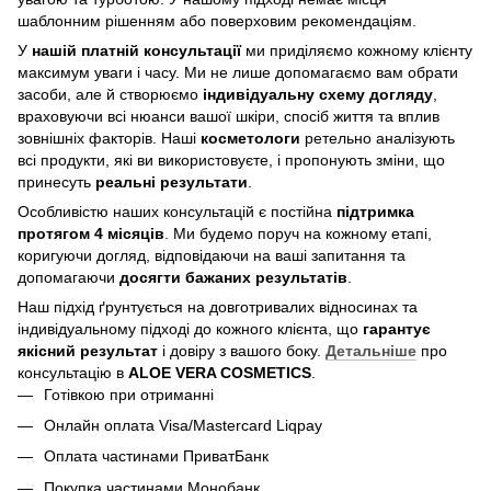
шаблонним рішенням або поверховим рекомендаціям.
У
нашій платній консультації
ми приділяємо кожному клієнту
максимум уваги і часу. Ми не лише допомагаємо вам обрати
засоби, але й створюємо
індивідуальну схему догляду
,
враховуючи всі нюанси вашої шкіри, спосіб життя та вплив
зовнішніх факторів. Наші
косметологи
ретельно аналізують
всі продукти, які ви використовуєте, і пропонують зміни, що
принесуть
реальні результати
.
Особливістю наших консультацій є постійна
підтримка
протягом 4 місяців
. Ми будемо поруч на кожному етапі,
коригуючи догляд, відповідаючи на ваші запитання та
допомагаючи
досягти бажаних результатів
.
Наш підхід ґрунтується на довготривалих відносинах та
індивідуальному підході до кожного клієнта, що
гарантує
якісний результат
і довіру з вашого боку.
Детальніше
про
консультацію в
ALOE VERA COSMETICS
.
Готівкою при отриманні
Онлайн оплата Visa/Mastercard Liqpay
Оплата частинами ПриватБанк
Покупка частинами Монобанк