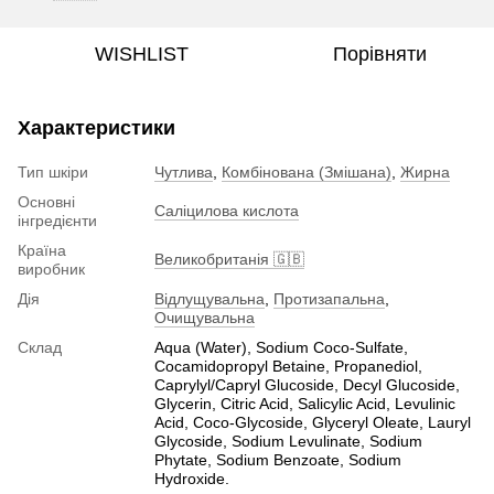
WISHLIST
Порівняти
Характеристики
Тип шкіри
Чутлива
,
Комбінована (Змішана)
,
Жирна
Основні
Саліцилова кислота
інгредієнти
Країна
Великобританія 🇬🇧
виробник
Дія
Відлущувальна
,
Протизапальна
,
Очищувальна
Склад
Aqua (Water), Sodium Coco-Sulfate,
Cocamidopropyl Betaine, Propanediol,
Caprylyl/Capryl Glucoside, Decyl Glucoside,
Glycerin, Citric Acid, Salicylic Acid, Levulinic
Acid, Coco-Glycoside, Glyceryl Oleate, Lauryl
Glycoside, Sodium Levulinate, Sodium
Phytate, Sodium Benzoate, Sodium
Hydroxide.