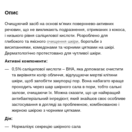
Опис
Очищуючий засіб на основі м’яких поверхнево-активних
речовин, що не викликають подразнення, отриманих з кокоса,
і низького рівня саліцилової кислоти. Розроблено для
глибокого та якісного
очищення шкіри
, боротьби з
висипаннями, комедонами та чорними цятками на шкірі.
Дерматологічно протестовано для чутливої шкіри.
Активні компоненти:
0,5% саліцилової кислоти – ВНА, яка допомагає очистити
та вирівняти колір обличчя, відлущуючи мертві клітини
шкіри, щоб запобігти закупорці пор. Вона набагато краще
проходить через шар шкірного сала в пори, тобто сальні
залози, очищаючи їх. Можна сказати, що це найкращий
антибактеріальний інгредієнт, який знайшов своє особливе
застосування в догляді за проблемною, комбінованою і
жирною шкірою з чорними цятками.
Дія:
Нормалізує секрецію шкірного сала