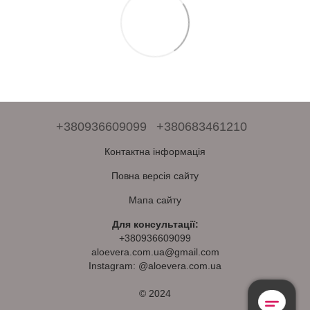
+380936609099
+380683461210
Контактна інформація
Повна версія сайту
Мапа сайту
Для консультації:
+380936609099
aloevera.com.ua@gmail.com
Instagram: @aloevera.com.ua
© 2024
Безкоштовна
Консультація