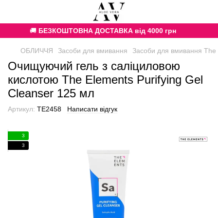
🚚
БЕЗКОШТОВНА ДОСТАВКА від 4000 грн
ОБЛИЧЧЯ
Засоби для вмивання
Засоби для вмивання The
Очищуючий гель з саліциловою
кислотою The Elements Purifying Gel
Cleanser 125 мл
Артикул:
TE2458
Написати відгук
3
3