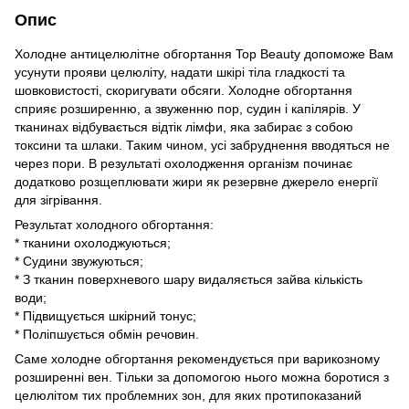
Опис
Холодне антицелюлітне обгортання Top Beauty допоможе Вам
усунути прояви целюліту, надати шкірі тіла гладкості та
шовковистості, скоригувати обсяги. Холодне обгортання
сприяє розширенню, а звуженню пор, судин і капілярів. У
тканинах відбувається відтік лімфи, яка забирає з собою
токсини та шлаки. Таким чином, усі забруднення вводяться не
через пори. В результаті охолодження організм починає
додатково розщеплювати жири як резервне джерело енергії
для зігрівання.
Результат холодного обгортання:
* тканини охолоджуються;
* Судини звужуються;
* З тканин поверхневого шару видаляється зайва кількість
води;
* Підвищується шкірний тонус;
* Поліпшується обмін речовин.
Саме холодне обгортання рекомендується при варикозному
розширенні вен. Тільки за допомогою нього можна боротися з
целюлітом тих проблемних зон, для яких протипоказаний