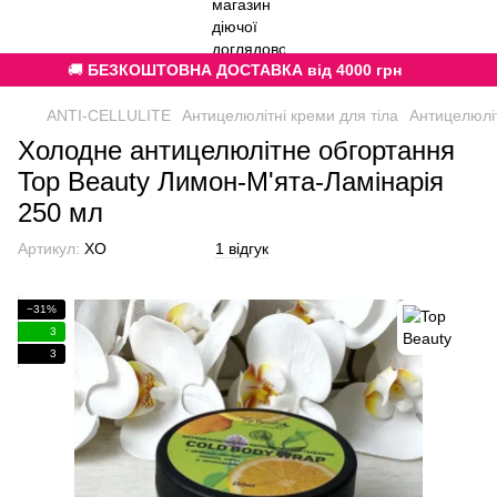
🚚
БЕЗКОШТОВНА ДОСТАВКА від 4000 грн
ANTI-CELLULITE
Антицелюлітні креми для тіла
Антицелюліт
Холодне антицелюлітне обгортання
Top Beauty Лимон-М'ята-Ламінарія
250 мл
Артикул:
XO
1 відгук
−31%
3
3