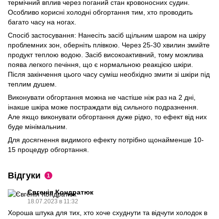
термічний вплив через поганий стан кровоносних судин.
Особливо корисні холодні обгортання тим, хто проводить
багато часу на ногах.
Спосіб застосування: Нанесіть засіб щільним шаром на шкіру
проблемних зон, оберніть плівкою. Через 25-30 хвилин змийте
продукт теплою водою. Засіб високоактивний, тому можлива
поява легкого печіння, що є нормальною реакцією шкіри.
Після закінчення цього часу суміш необхідно змити зі шкіри під
теплим душем.
Виконувати обгортання можна не частіше ніж раз на 2 дні,
інакше шкіра може постраждати від сильного подразнення.
Але якщо виконувати обгортання дуже рідко, то ефект від них
буде мінімальним.
Для досягнення видимого ефекту потрібно щонайменше 10-
15 процедур обгортання.
Відгуки
1
Євгенія Кондратюк
18.07.2023 в 11:32
Хороша штука для тих, хто хоче схуднути та відчути холодок в