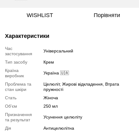
WISHLIST
Порівняти
Характеристики
Час
Універсальний
застосування
Тип засобу
Крем
Країна
Україна 🇺🇦
виробник
Проблема та
Целюліт, Жирові відкладення, Втрата
стан шкіри
пружності
Стать
Жіноча
Об'єм
250 мл
Призначення
Усунення целюліту
та результат
Дія
Антицелюлітна