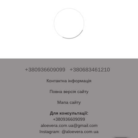
+380936609099
+380683461210
Контактна інформація
Повна версія сайту
Мапа сайту
Для консультації:
+380936609099
aloevera.com.ua@gmail.com
Instagram: @aloevera.com.ua