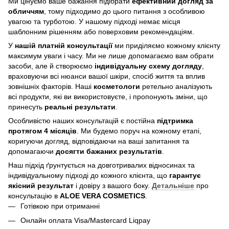
Ми цінуємо ваше бажання підібрати
ефективний догляд
за
обличчям
, тому підходимо до цього питання з особливою
увагою та турботою. У нашому підході немає місця
шаблонним рішенням або поверховим рекомендаціям.
У
нашій платній консультації
ми приділяємо кожному клієнту
максимум уваги і часу. Ми не лише допомагаємо вам обрати
засоби, але й створюємо
індивідуальну схему догляду
,
враховуючи всі нюанси вашої шкіри, спосіб життя та вплив
зовнішніх факторів. Наші
косметологи
ретельно аналізують
всі продукти, які ви використовуєте, і пропонують зміни, що
принесуть
реальні результати
.
Особливістю наших консультацій є постійна
підтримка
протягом 4 місяців
. Ми будемо поруч на кожному етапі,
коригуючи догляд, відповідаючи на ваші запитання та
допомагаючи
досягти бажаних результатів
.
Наш підхід ґрунтується на довготривалих відносинах та
індивідуальному підході до кожного клієнта, що
гарантує
якісний результат
і довіру з вашого боку.
Детальніше
про
консультацію в
ALOE VERA COSMETICS
.
Готівкою при отриманні
Онлайн оплата Visa/Mastercard Liqpay