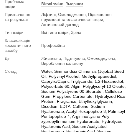
Проблема
Вікові зміни
,
Зморшки
шкіри
Призначення
Ліфтинг
,
Омолодження
,
Підвищення
та результат
пружності та еластичності шкіри
,
Антивіковий догляд
Тип шкіри
Всі типи шкіри
,
Зріла
Класифікація
косметичного
Професійна
засобу
Дія
Живильна
,
Підтягуюча
,
Омолоджуюча
,
Вироблення колагену
Склад
Water, Simmondsia Chinensis (Jojoba) Seed
Oil, Polyvinyl Alcohol, Methylpropanediol,
Caprylic/Capric Triglyceride, 1,2-Hexanediol,
Polysorbate 60, Algin, Polyglyceryl-10 Oleate,
Sodium Polystyrene 00 Stearate , Cellulose
Gum, Propylene Carbonate, Hydrolyzed Rice
Protein, Fragrance, Ethylhexylglycerin,
Disodium EDTA, Caffeine, Sodium
Hyaluronate, Acetyl Hexapeptide-8, Palmitoyl
Pentapeptide-4, Arginine/Lysine Poly
xypropyltrimonium Hyaluronate, Hydrolyzed
Hyaluronic Acid, Sodium Acetylated
Hyaluronate, Hyaluronic Acid, Sodium