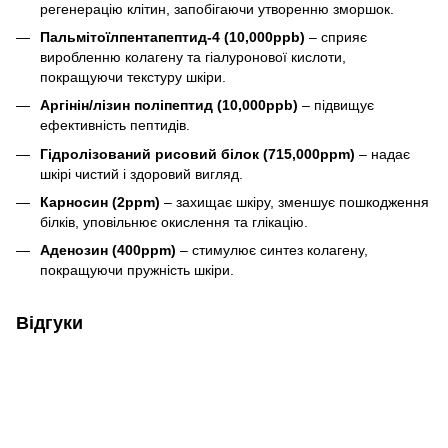
регенерацію клітин, запобігаючи утворенню зморшок.
Пальмітоїлпентапептид-4 (10,000ppb)
– сприяє
виробленню колагену та гіалуронової кислоти,
покращуючи текстуру шкіри.
Аргінін/лізин поліпептид (10,000ppb)
– підвищує
ефективність пептидів.
Гідролізований рисовий білок (715,000ppm)
– надає
шкірі чистий і здоровий вигляд.
Карносин (2ppm)
– захищає шкіру, зменшує пошкодження
білків, уповільнює окислення та глікацію.
Аденозин (400ppm)
– стимулює синтез колагену,
покращуючи пружність шкіри.
Відгуки