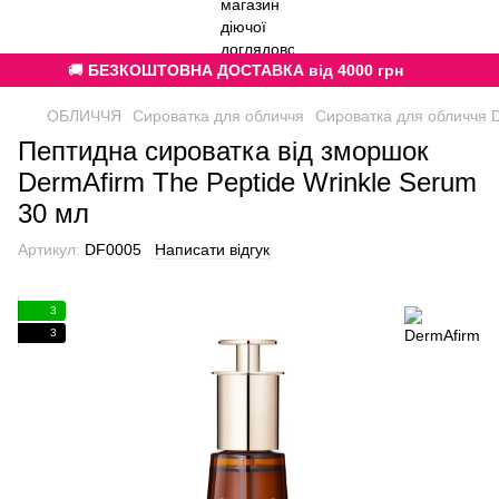
🚚
БЕЗКОШТОВНА ДОСТАВКА від 4000 грн
ОБЛИЧЧЯ
Сироватка для обличчя
Сироватка для обличчя 
Пептидна сироватка від зморшок
DermAfirm The Peptide Wrinkle Serum
30 мл
Артикул:
DF0005
Написати відгук
3
3