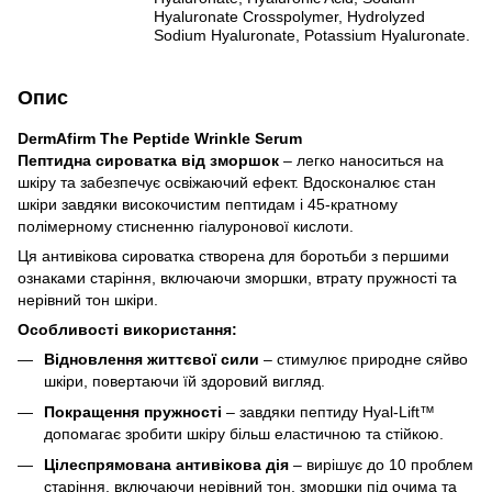
Hyaluronate Crosspolymer, Hydrolyzed
Sodium Hyaluronate, Potassium Hyaluronate.
Опис
DermAfirm The Peptide Wrinkle Serum
Пептидна сироватка від зморшок
– легко наноситься на
шкіру та забезпечує освіжаючий ефект. Вдосконалює стан
шкіри завдяки високочистим пептидам і 45-кратному
полімерному стисненню гіалуронової кислоти.
Ця антивікова сироватка створена для боротьби з першими
ознаками старіння, включаючи зморшки, втрату пружності та
нерівний тон шкіри.
Особливості використання:
Відновлення життєвої сили
– стимулює природне сяйво
шкіри, повертаючи їй здоровий вигляд.
Покращення пружності
– завдяки пептиду Hyal-Lift™
допомагає зробити шкіру більш еластичною та стійкою.
Цілеспрямована антивікова дія
– вирішує до 10 проблем
старіння, включаючи нерівний тон, зморшки під очима та