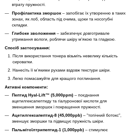
втрату пружності.
Профілактика зморшок
– запобігає їх утворенню в таких
зонах, як лоб, область під очима, щоки та носогубні
складки.
Глибоке зволоження
– забезпечує довготривале
утримання вологи, роблячи шкіру м'якою та гладкою.
Спосіб застосування:
Після використання тонера візьміть невелику кількість
сироватки.
Нанесіть її м’якими рухами вздовж текстури шкіри.
Легко помасажуйте для кращого поглинання.
Активні компоненти:
Пептид Hyal-Lift™ (5,000ppm)
– поєднання
ацетилгексапептиду та гіалуронової кислоти для
зменшення зморшок і покращення пружності.
Ацетилгексапептид-8 (45,000ppb)
– "топічний ботокс",
зменшує зморшки та підвищує пружність шкіри.
Пальмітоїлтрипептид-1 (1,000ppb)
– стимулює