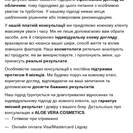
обличчям
, тому підходимо до цього питання з особливою
увагою та турботою. У нашому підході немає місця
шаблонним рішенням або поверховим рекомендаціям.
У
нашій платній консультації
ми приділяємо кожному клієнту
максимум уваги і часу. Ми не лише допомагаємо вам обрати
засоби, але й створюємо
індивідуальну схему догляду
,
враховуючи всі нюанси вашої шкіри, спосіб життя та вплив
зовнішніх факторів. Наші
косметологи
ретельно аналізують
всі продукти, які ви використовуєте, і пропонують зміни, що
принесуть
реальні результати
.
Особливістю наших консультацій є постійна
підтримка
протягом 4 місяців
. Ми будемо поруч на кожному етапі,
коригуючи догляд, відповідаючи на ваші запитання та
допомагаючи
досягти бажаних результатів
.
Наш підхід ґрунтується на довготривалих відносинах та
індивідуальному підході до кожного клієнта, що
гарантує
якісний результат
і довіру з вашого боку.
Детальніше
про
консультацію в
ALOE VERA COSMETICS
.
Готівкою при отриманні
Онлайн оплата Visa/Mastercard Liqpay