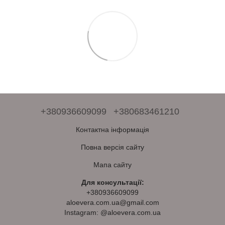
+380936609099
+380683461210
Контактна інформація
Повна версія сайту
Мапа сайту
Для консультації:
+380936609099
aloevera.com.ua@gmail.com
Instagram: @aloevera.com.ua