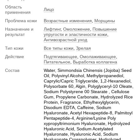
Область
Лицо
применения
Проблема кожи
Возрастные изменения
,
Морщины
Назначение и
Лифтинг
,
Омоложение
,
Повышение
результат
упругости и эластичности кожи
,
Антивозрастной уход
Тип кожи
Все типы кожи
,
Зрелая
Действие
Подтягивающее
,
Омолаживающее
,
Питательное
,
Выработка коллагена
Состав
Water, Simmondsia Chinensis (Jojoba) Seed
Oil, Polyvinyl Alcohol, Methylpropanediol,
Caprylic/Capric Triglyceride, 1,2-Hexanediol,
Polysorbate 60, Algin, Polyglyceryl-10 Oleate,
Sodium Polystyrene 00 Stearate , Cellulose
Gum, Propylene Carbonate, Hydrolyzed Rice
Protein, Fragrance, Ethylhexylglycerin,
Disodium EDTA, Caffeine, Sodium
Hyaluronate, Acetyl Hexapeptide-8, Palmitoyl
Pentapeptide-4, Arginine/Lysine Poly
xypropyltrimonium Hyaluronate, Hydrolyzed
Hyaluronic Acid, Sodium Acetylated
Hyaluronate, Hyaluronic Acid, Sodium
Hyaluronate Crosspolymer, Hydrolyzed