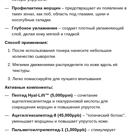
Профилактика морщин
– предотвращает их появление в
таких зонах, как лоб, область под глазами, щеки и
носогубные складки.
Глубокое увлажнение
– создает плотный увлажняющий
слой, делая кожу мягкой и гладкой.
Способ применения:
После использования тонера нанесите небольшое
количество сыворотки.
Мягкими движениями распределите по коже вдоль её
текстуры.
Легко помассируйте для лучшего впитывания.
Активные компоненты:
Пептид Hyal-Lift™ (5,000ppm)
– сочетание
ацетилгексапептида и гиалуроновой кислоты для
сокращения морщин и повышения упругости.
Ацетилгексапептид-8 (45,000ppb)
– "топический ботокс",
уменьшает морщины и повышает упругость кожи.
Пальмитоилтрипептид-1 (1,000ppb)
– стимулирует