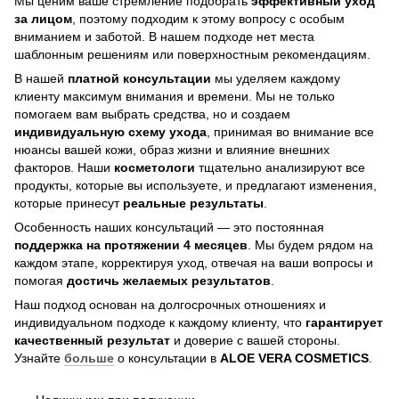
Мы ценим ваше стремление подобрать
эффективный уход
за лицом
, поэтому подходим к этому вопросу с особым
вниманием и заботой. В нашем подходе нет места
шаблонным решениям или поверхностным рекомендациям.
В нашей
платной консультации
мы уделяем каждому
клиенту максимум внимания и времени. Мы не только
помогаем вам выбрать средства, но и создаем
индивидуальную схему ухода
, принимая во внимание все
нюансы вашей кожи, образ жизни и влияние внешних
факторов. Наши
косметологи
тщательно анализируют все
продукты, которые вы используете, и предлагают изменения,
которые принесут
реальные результаты
.
Особенность наших консультаций — это постоянная
поддержка на протяжении 4 месяцев
. Мы будем рядом на
каждом этапе, корректируя уход, отвечая на ваши вопросы и
помогая
достичь
желаемых результатов
.
Наш подход основан на долгосрочных отношениях и
индивидуальном подходе к каждому клиенту, что
гарантирует
качественный результат
и доверие с вашей стороны.
Узнайте
больше
о консультации в
ALOE VERA COSMETICS
.