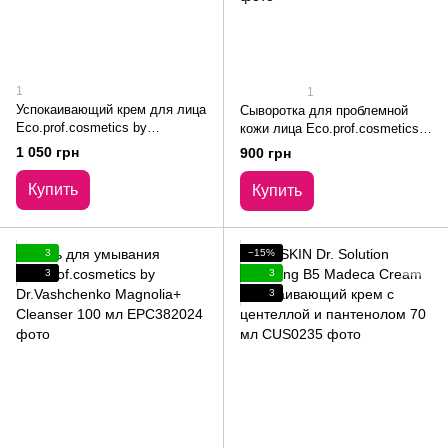
1
1
Успокаивающий крем для лица
Сыворотка для проблемной
Eco.prof.cosmetics by
кожи лица Eco.prof.cosmetics
Dr.Vashchenko Redness
by Dr.Vashchenko Magnolia+
1 050 грн
900 грн
Recovery Cream 30 мл
Serum 30 мл
Купить
Купить
3
−15%
3
3
3