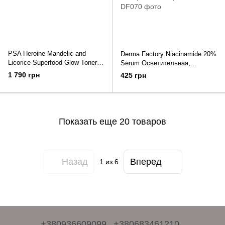
PSA Heroine Mandelic and
Derma Factory Niacinamide 20%
Licorice Superfood Glow Toner
Serum Осветительная,
Суперпитательный тонер с
противовоспалительная и
1 790 грн
425 грн
миндальной кислотой
себорегулирующая сыворотка
сыворотка 30 мл
Показать еще 20 товаров
Назад
Вперед
1
из 6
+380936609099
+380683461210