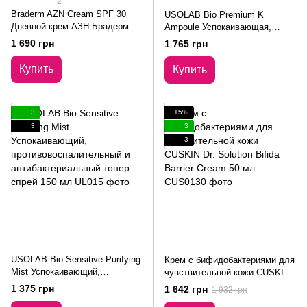
2
Braderm AZN Cream SPF 30
USOLAB Bio Premium K
Дневной крем АЗН Брадерм с
Ampoule Успокаивающая,
ниацинамидом Braderm 30 мл
противовоспалительная и
1 690 грн
1 765 грн
омолаживающая кремовая
сыворотка 30 мл
Купить
Купить
3
−15%
3
3
3
USOLAB Bio Sensitive Purifying
Крем с бифидобактериями для
Mist Успокаивающий,
чувствительной кожи CUSKIN
противовоспалительный и
Dr. Solution Bifida Barrier Cream
1 375 грн
1 642 грн
1 932 грн
антибактериальный тонер –
50 мл