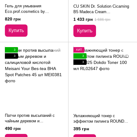
Гель для умывания
CU SKIN Dr. Solution Cicaming
Eco.prof.cosmetics by
B5 Madeca Cream
Dr.Vashchenko Magnolia+
Успокаивающий крем с
820 грн
1 433 грн
1 686 грн
Cleanser 100 мл
центеллой и пантенолом 70 мл
Купить
Купить
3
ХИТ
3
3
3
Патчи против высыпаний с
Увлажняющий тонер с
чайным деревом и
эффектом пилинга ROUND
салициловой кислотой Meisani
LAB 1025 Dokdo Toner 100 мл
490 грн
395 грн
Your Bes-tea BHA Spot Patches