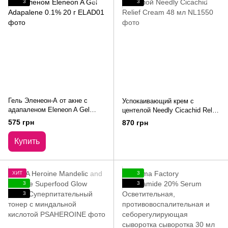
3
3
Гель Эленеон-А от акне с
Успокаивающий крем с
адапаленом Eleneon A Gel
центелой Needly Cicachid Relief
Adapalene 0.1% 20 г
Cream 48 мл
575 грн
870 грн
Купить
ХИТ
3
3
3
3