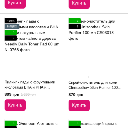
45 шт
Купить
Купить
−30%
3
ВИДЕО
3
3
3
1
Пилинг - пады с фруктовыми
Спрей-очиститель для кожи
кислотами BHA и PHA и
Clinisoothe+ Skin Purifier 100
натуральным экстрактом
мл
899 грн
870 грн
1 290 грн
чайного дерева Needly Daily
Toner Pad 60 шт
Купить
Купить
3
3