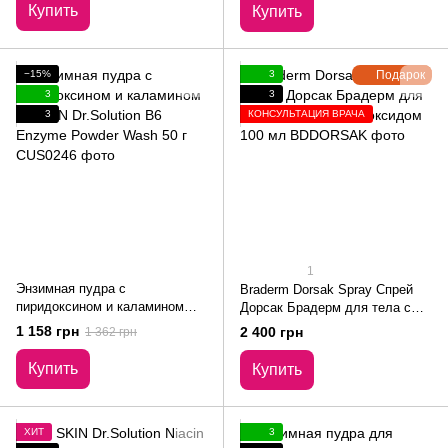
спрей 150 мл
Купить
Купить
−15%
3
Подарок
3
3
3
КОНСУЛЬТАЦИЯ ВРАЧА
1
Энзимная пудра с
Braderm Dorsak Spray Спрей
пиридоксином и каламином
Дорсак Брадерм для тела с
CUSKIN Dr.Solution B6 Enzyme
бензоил пероксидом 100 мл
1 158 грн
2 400 грн
1 362 грн
Powder Wash 50 г
Купить
Купить
ХИТ
3