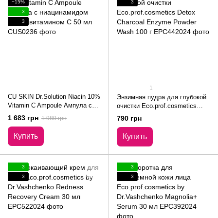
−15%
3
3
3
1
CU SKIN Dr.Solution Niacin 10%
Энзимная пудра для глубокой
Vitamin C Ampoule Ампула с
очистки Eco.prof.cosmetics
ниацинамидом 10% и
Detox Charcoal Enzyme Powder
1 683 грн
790 грн
1 980 грн
витамином C 50 мл
Wash 100 г
Купить
Купить
3
3
3
3