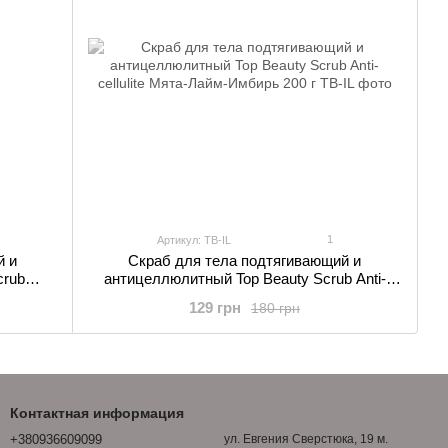
1
Артикул: TB-IL
й и
Скраб для тела подтягивающий и
crub
антицеллюлитный Top Beauty Scrub Anti-
cellulite Мята-Лайм-Имбирь 200 г
129 грн
180 грн
Контактная информация
+380936609099
ул. Евгения Сверстюка, 19 м.