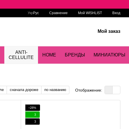
Сравнение
Укр
Рус
Мой WISHLIST
Вход
Мой заказ
ANTI-
HOME
БРЕНДЫ
МИНИАТЮРЫ
CELLULITE
ле
сначала дороже
по названию
Отображение:
−28%
3
3