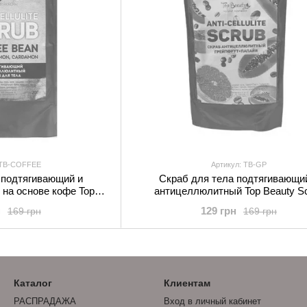
 TB-COFFEE
Артикул: TB-GP
 подтягивающий и
Скраб для тела подтягивающи
на основе кофе Top
антицеллюлитный Top Beauty S
b Coffee 200 г
Грейпфрут-Папайя 200 г
н
129 грн
169 грн
169 грн
Каталог
Клиентам
РАСПРАДАЖА
Вход в личный кабинет