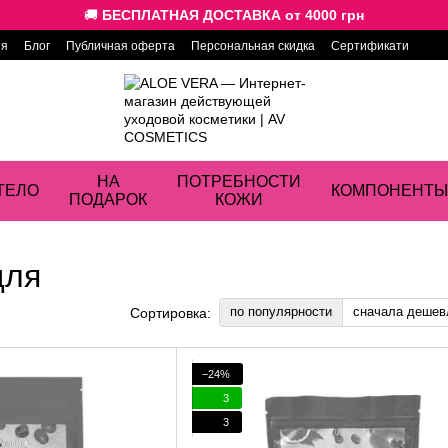
🚚
БЕСПЛАТНАЯ ДОСТАВКА от 4000 грн
ия
Блог
Публичная оферта
Персональная скидка
Сертификати
НА
ПОТРЕБНОСТИ
ТЕЛО
КОМПОНЕНТЫ
ПОДАРОК
КОЖИ
для
по популярности
сначала дешев
Сортировка:
−24%
3
3