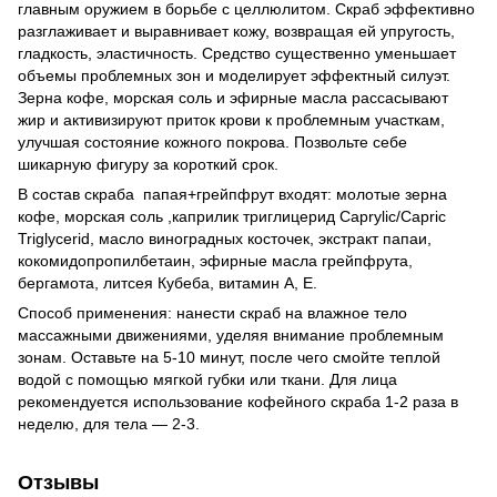
главным оружием в борьбе с целлюлитом. Скраб эффективно
разглаживает и выравнивает кожу, возвращая ей упругость,
гладкость, эластичность. Средство существенно уменьшает
объемы проблемных зон и моделирует эффектный силуэт.
Зерна кофе, морская соль и эфирные масла рассасывают
жир и активизируют приток крови к проблемным участкам,
улучшая состояние кожного покрова. Позвольте себе
шикарную фигуру за короткий срок.
В состав скраба папая+грейпфрут входят: молотые зерна
кофе, морская соль ,каприлик триглицерид Caprylic/Capric
Triglycerid, масло виноградных косточек, экстракт папаи,
кокомидопропилбетаин, эфирные масла грейпфрута,
бергамота, литсея Кубеба, витамин А, Е.
Способ применения: нанести скраб на влажное тело
массажными движениями, уделяя внимание проблемным
зонам. Оставьте на 5-10 минут, после чего смойте теплой
водой с помощью мягкой губки или ткани. Для лица
рекомендуется использование кофейного скраба 1-2 раза в
неделю, для тела — 2-3.
Отзывы