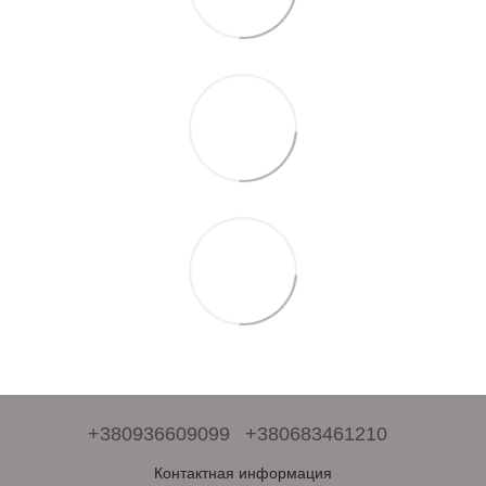
+380936609099
+380683461210
Контактная информация