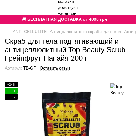
🚚
БЕСПЛАТНАЯ ДОСТАВКА от 4000 грн
ANTI-CELLULITE
Антицеллюлитные скрабы для тела
Антиц
Скраб для тела подтягивающий и
антицеллюлитный Top Beauty Scrub
Грейпфрут-Папайя 200 г
Артикул:
TB-GP
Оставить отзыв
−24%
3
3