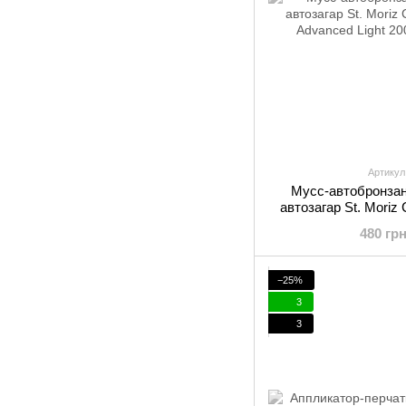
Артикул
Мусс-автобронзан
автозагар St. Moriz
Advanced 
480 гр
−25%
3
3