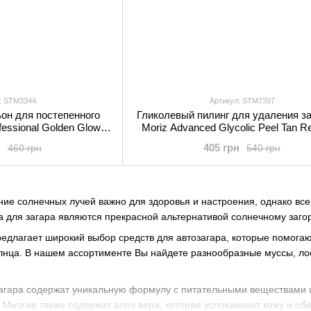
: STM3344
Артикул: STM7397
он для постепенного
Гликолевый пилинг для удаления за
ofessional Golden Glow
Moriz Advanced Glycolic Peel Tan 
turiser 200 мл
200 мл
н
405 грн
460 грн
540 грн
ие солнечных лучей важно для здоровья и настроения, однако все
а для загара являются прекрасной альтернативой солнечному заго
едлагает широкий выбор средств для автозагара, которые помога
лнца. В нашем ассортименте Вы найдете разнообразные муссы, лос
загара содержат уникальную формулу с питательными веществами 
 Многие также содержат алоэ вера, которая успокаивает кожу и о