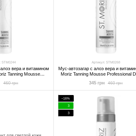
: STM0244
Артикул: STM0268
 алоэ вера и витамином
Мус-автозагар с алоэ вера и витамин
oriz Tanning Mousse
Moriz Tanning Mousse Professional D
 Medium 200 мл
мл
н
345 грн
460 грн
460 грн
−16%
3
3