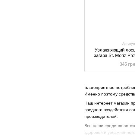
Артикул
Увлажняющий лось
загара St. Moriz Pr
Tanning Mois
345 гр
Благоприятное потреблен
Именно поэтому средств
Наш интернет магазин пр
вредного воздействия со
производителей.
Все наши средства авто
здоровой и увлажненной.