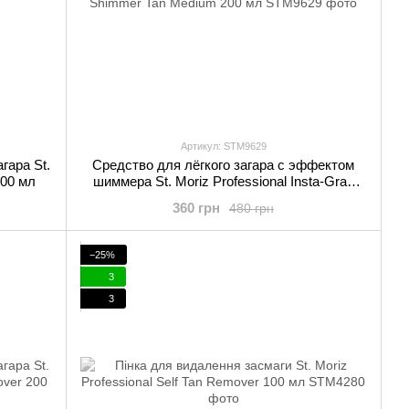
Артикул: STM9629
гара St.
Средство для лёгкого загара с эффектом
200 мл
шиммера St. Moriz Professional Insta-Grad
Shimmer Tan Medium 200 мл
360 грн
480 грн
−25%
3
3