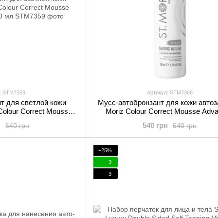
: STM7359
Артикул: STM7366
т для светлой кожи
Мусс-автобронзант для кожи автоза
 Colour Correct Mousse
Moriz Colour Correct Mousse Adv
Light 200 мл
Medium 200 мл
н
540 грн
640 грн
640 грн
−25%
3
3