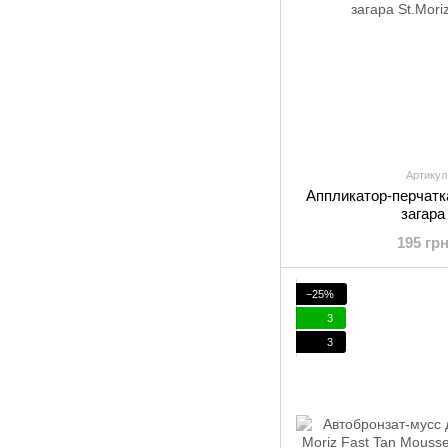
Артикул
Аппликатор-перчатк
загара
195 гр
−25%
3
3