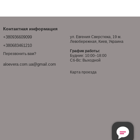
ными затратами времени и обеспечат привлекательный и
 и наслаждайтесь идеальным загаром без ущерба для
Контактная информация
+380936609099
ул. Евгения Сверстюка, 19 м.
Левобережная, Киев, Украина
+380683461210
График работы:
Перезвонить вам?
Будние: 10:00–18:00
Сб-Вс: Выходной
aloevera.com.ua@gmail.com
Карта проезда
Безкоштовн