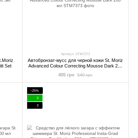
Артикул: STM7373
.Moriz
Автобронзат-мусс для черной кожи St. Moriz
tt Set
Advanced Colour Correcting Mousse Dark 200
мл
405 грн
540 грн
−25%
3
3