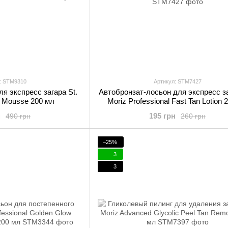
: STM9310
Артикул: STM7427
я экспресс загара St.
Автобронзат-лосьон для экспресс за
n Mousse 200 мл
Moriz Professional Fast Tan Lotion 
н
195 грн
490 грн
260 грн
−25%
3
3