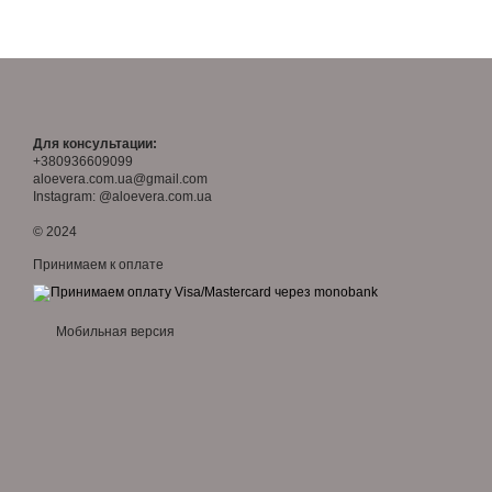
Благодаря удобным форм
равномерный загар в люб
здоровья.
Для консультации:
+380936609099
aloevera.com.ua@gmail.com
Instagram: @aloevera.com.ua
© 2024
Принимаем к оплате
Мобильная версия