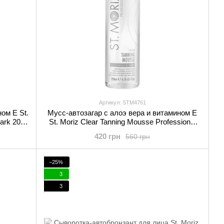
Артикул: STM4761
ом Е St.
Муcс-автозагар с алоэ вера и витамином Е
ark 200
St. Moriz Clear Tanning Mousse Professional
Medium-Dark 200 мл
420 грн
560 грн
−25%
3
3