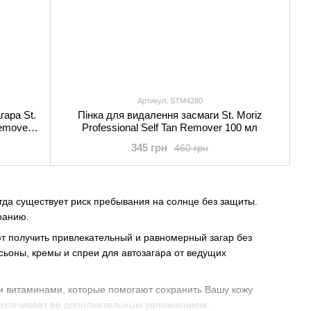
Артикул: STM4280
гара St.
Пінка для видалення засмаги St. Moriz
Remover
Professional Self Tan Remover 100 мл
345 грн
460 грн
гда существует риск пребывания на солнце без защиты.
ранию.
ют получить привлекательный и равномерный загар без
ьоны, кремы и спреи для автозагара от ведущих
и витаминами, которые помогают сохранить Вашу кожу
беспечивает ее дополнительным увлажнением.