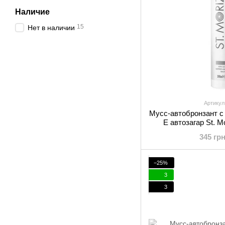
Наличие
15
Нет в наличии
Артикул
Мусс-автобронзант с
Е автозагар St. M
Professional
345 гр
−25%
3
3