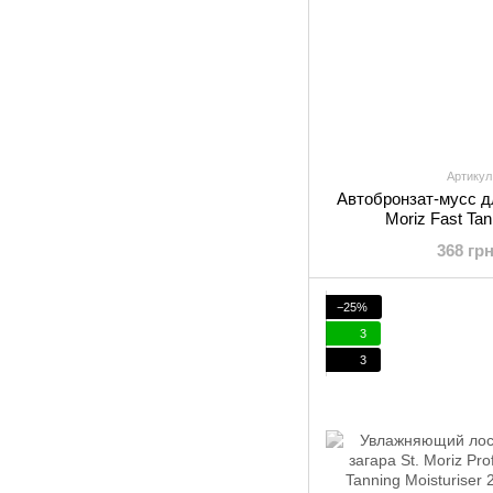
Артикул
Автобронзат-мусс дл
Moriz Fast Ta
368 гр
−25%
3
3