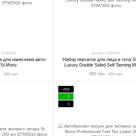
: STM2915
Артикул: STM7403
а для нанесения авто-
Набор перчаток для лица и тела St
 St.Moriz
Luxury Double Sided Self Tanning Mi
н
360 грн
260 грн
480 грн
−25%
3
3