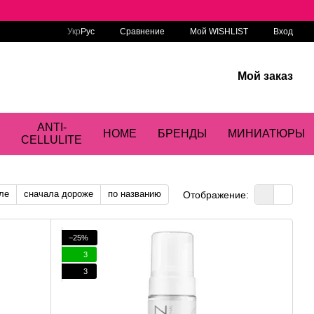
Сравнение
Укр
Рус
Мой WISHLIST
Вход
Мой заказ
ANTI-
HOME
БРЕНДЫ
МИНИАТЮРЫ
CELLULITE
ле
сначала дороже
по названию
Отображение:
−25%
3
3