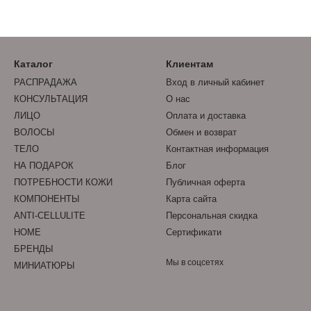
ам применения наши средства для автозагара не будут бесполез
ое время года. Заказывайте средства автозагара на нашем сайте
Каталог
Клиентам
РАСПРАДАЖА
Вход в личный кабинет
КОНСУЛЬТАЦИЯ
О нас
ЛИЦО
Оплата и доставка
ВОЛОСЫ
Обмен и возврат
ТЕЛО
Контактная информация
НА ПОДАРОК
Блог
ПОТРЕБНОСТИ КОЖИ
Публичная оферта
КОМПОНЕНТЫ
Карта сайта
ANTI-CELLULITE
Персональная скидка
HOME
Сертификати
БРЕНДЫ
Мы в соцсетях
МИНИАТЮРЫ