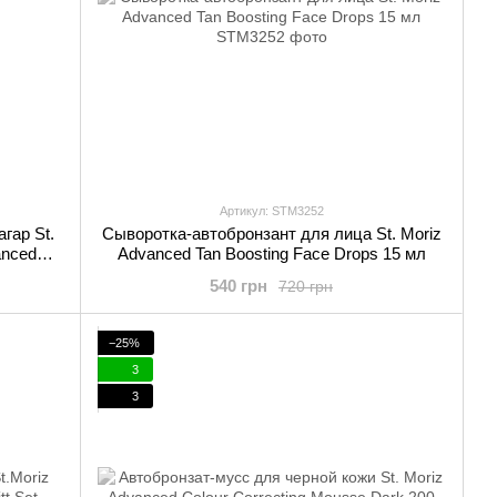
Артикул: STM3252
гар St.
Сыворотка-автобронзант для лица St. Moriz
anced
Advanced Tan Boosting Face Drops 15 мл
540 грн
720 грн
−25%
3
3