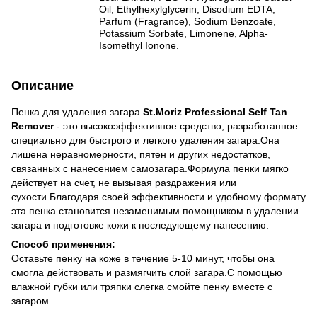
Oil, Ethylhexylglycerin, Disodium EDTA,
Parfum (Fragrance), Sodium Benzoate,
Potassium Sorbate, Limonene, Alpha-
Isomethyl Ionone.
Описание
Пенка для удаления загара
St.Moriz Professional Self Tan
Remover
- это высокоэффективное средство, разработанное
специально для быстрого и легкого удаления загара.Она
лишена неравномерности, пятен и других недостатков,
связанных с нанесением самозагара.Формула пенки мягко
действует на счет, не вызывая раздражения или
сухости.Благодаря своей эффективности и удобному формату
эта пенка становится незаменимым помощником в удалении
загара и подготовке кожи к последующему нанесению.
Способ применения:
Оставьте пенку на коже в течение 5-10 минут, чтобы она
смогла действовать и размягчить слой загара.С помощью
влажной губки или тряпки слегка смойте пенку вместе с
загаром.