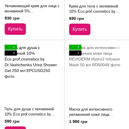
Увлажняющий крем для лица с
Крем для тела с мочевиной
мочевиной 5%
10% Eco.prof.cosmetics by
Eco.prof.cosmetics by
Dr.Vashchenko Urea Body
930 грн
690 грн
Dr.Vashchenko UREA
Cream 250 мл
Moisturizing Cream 50 мл
Купить
Купить
3
3
3
3
Гель для душа с мочевиной
Маска для интенсивного
10% Eco.prof.cosmetics by
увлажнения кожи лица
Dr.Vashchenko Urea Shower Gel
REVIDERM Hydro2 Infusion
590 грн
1 980 грн
250 мл
Mask 50 мл