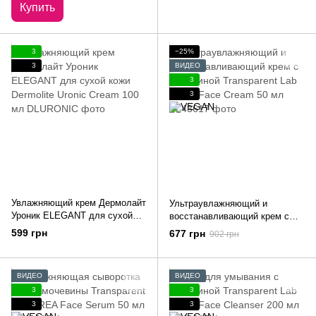
Купить
3
−25%
3
ВИДЕО
3
3
Увлажняющий крем Дермолайт
Ультраувлажняющий и
Уроник ELEGANT для сухой
восстанавливающий крем с
кожи Dermolite Uronic Cream
мочевиной Transparent Lab
599 грн
677 грн
902 грн
100 мл
UREA Face Cream 50 мл
ВИДЕО
ВИДЕО
3
3
3
3