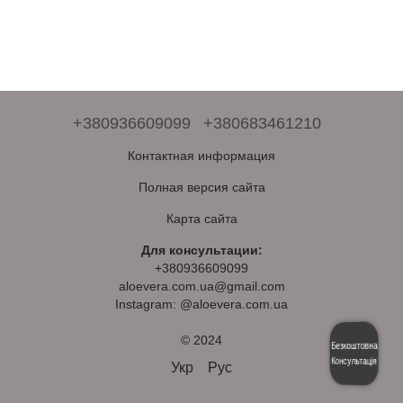
+380936609099
+380683461210
Контактная информация
Полная версия сайта
Карта сайта
Для консультации:
+380936609099
aloevera.com.ua@gmail.com
Instagram: @aloevera.com.ua
© 2024
Безкоштовна
Консультація
Укр
Рус