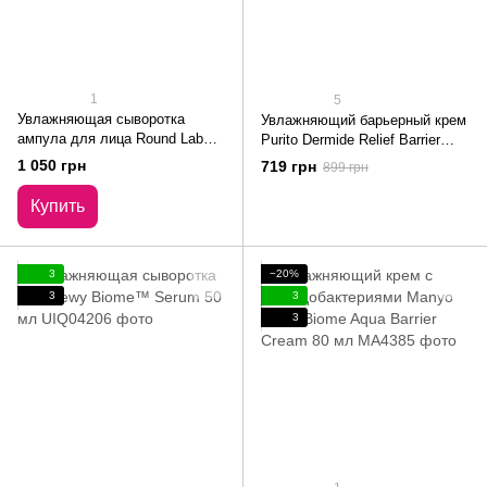
1
5
Увлажняющая сыворотка
Увлажняющий барьерный крем
ампула для лица Round Lab
Purito Dermide Relief Barrier
1025 Dokdo Ampoule 45 мл
Moisturizer 100 мл
1 050 грн
719 грн
899 грн
Купить
3
−20%
3
3
3