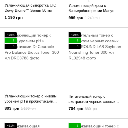
1
Увлажняющая сыворотка UIQ
Увлажняющий крем с
Dewy Biome™ Serum 50 мл
бифидобактериями Manyo
Bifida Biome Aqua Barrier Cream
1 190 грн
999 грн
1 249 грн
80 мл
−25%
−20%
3
3
3
3
Увлажняющий тонер с низким
Питательный тонер с
уровнем pH и пробиотиками
экстрактом черных соевых
Dr.Ceuracle Pro Balance Biotics
бобов ROUND LAB Soybean
893 грн
704 грн
1 190 грн
880 грн
Toner 300 мл
Nourishing Toner 300 мл
−11%
3