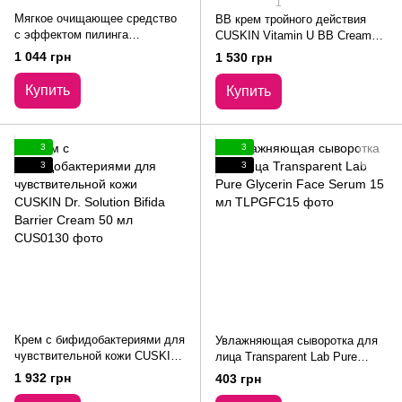
1
Мягкое очищающее средство
BB крем тройного действия
с эффектом пилинга
CUSKIN Vitamin U BB Cream
Transparent Lab PHA Soft
SPF 28 PA++ 45 мл
1 044 грн
1 530 грн
Peeling Cleanser 150 мл
Купить
Купить
3
3
3
3
Крем с бифидобактериями для
Увлажняющая сыворотка для
чувствительной кожи CUSKIN
лица Transparent Lab Pure
Dr. Solution Bifida Barrier Cream
Glycerin Face Serum 15 мл
1 932 грн
403 грн
50 мл