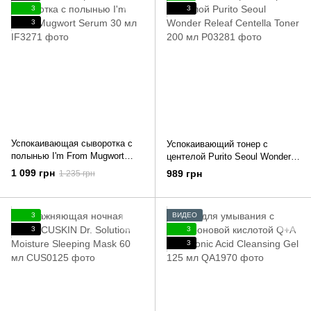
3
3
3
Успокаивающая сыворотка с
Успокаивающий тонер с
полынью I'm From Mugwort
центелой Purito Seoul Wonder
Serum 30 мл
Releaf Centella Toner 200 мл
1 099 грн
989 грн
1 235 грн
3
ВИДЕО
3
3
3