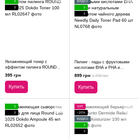
3
ВИДЕО
3
3
3
Увлажняющий тонер с
Пилинг - пады с фруктовыми
эффектом пилинга ROUND
кислотами BHA и PHA и
LAB 1025 Dokdo Toner 100 мл
натуральным экстрактом
395 грн
899 грн
1 290 грн
чайного дерева Needly Daily
Toner Pad 60 шт
Купить
Купить
3
ХИТ
3
−20%
ВИДЕО
3
3