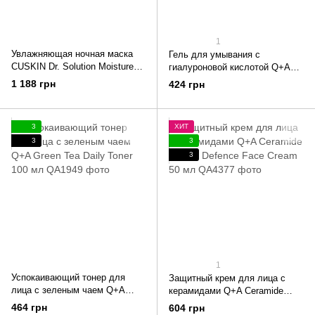
1
Увлажняющая ночная маска
Гель для умывания с
CUSKIN Dr. Solution Moisture
гиалуроновой кислотой Q+A
Sleeping Mask 60 мл
Hyaluronic Acid Cleansing Gel
1 188 грн
424 грн
125 мл
3
ХИТ
3
3
3
1
Успокаивающий тонер для
Защитный крем для лица с
лица с зеленым чаем Q+A
керамидами Q+A Ceramide
Green Tea Daily Toner 100 мл
Barrier Defence Face Cream 50
464 грн
604 грн