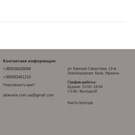
Контактная информация
+380936609099
ул. Евгения Сверстюка, 19 м.
Левобережная, Киев, Украина
+380683461210
График работы:
Перезвонить вам?
Будние: 10:00–18:00
Сб-Вс: Выходной
aloevera.com.ua@gmail.com
Карта проезда