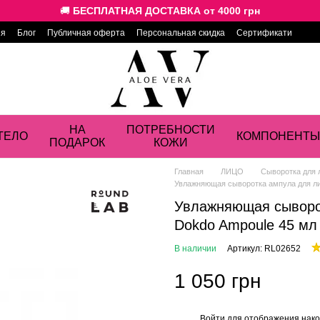
🚚
БЕСПЛАТНАЯ ДОСТАВКА от 4000 грн
ия
Блог
Публичная оферта
Персональная скидка
Сертификати
НА
ПОТРЕБНОСТИ
ТЕЛО
КОМПОНЕНТЫ
ПОДАРОК
КОЖИ
Главная
ЛИЦО
Сыворотка для 
Увлажняющая сыворотка ампула для ли
Увлажняющая сыворот
Dokdo Ampoule 45 мл
В наличии
Артикул: RL02652
1 050 грн
Войти
для отображения нако
%