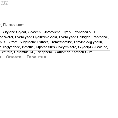
 🇰🇷
е
,
Питательное
, Butylene Glycol, Glycerin, Dipropylene Glycol, Propanediol, 1,2-
ea Water, Hydrolyzed Hyaluronic Acid, Hydrolyzed Collagen, Panthenol,
pus Extract, Sugarcane Extract, Tromethamine, Ethylhexylglycerin,
c Triglyceride, Betaine, Dipotassium Glycyrrhizate, Glyceryl Glucoside,
Lecithin, Ceramide NP, Tocopherol, Carbomer, Xanthan Gum
я
Оплата
Гарантия