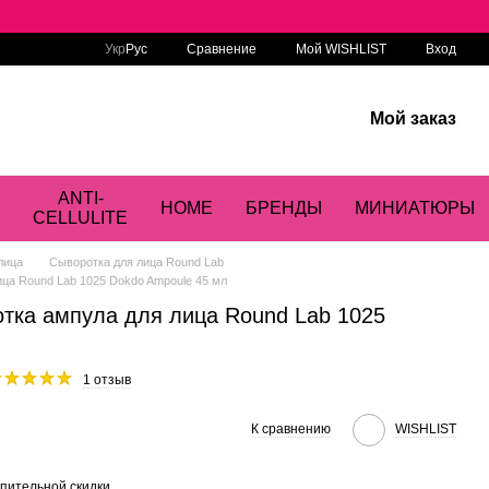
Сравнение
Укр
Рус
Мой WISHLIST
Вход
Мой заказ
ANTI-
HOME
БРЕНДЫ
МИНИАТЮРЫ
CELLULITE
лица
Сыворотка для лица Round Lab
ца Round Lab 1025 Dokdo Ampoule 45 мл
ка ампула для лица Round Lab 1025
1 отзыв
К сравнению
WISHLIST
пительной скидки