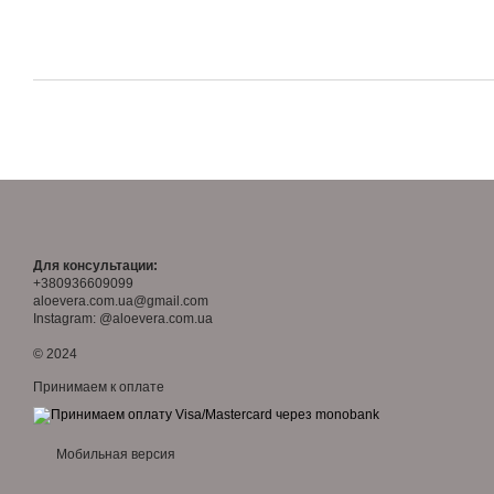
Для консультации:
+380936609099
aloevera.com.ua@gmail.com
Instagram: @aloevera.com.ua
© 2024
Принимаем к оплате
Мобильная версия