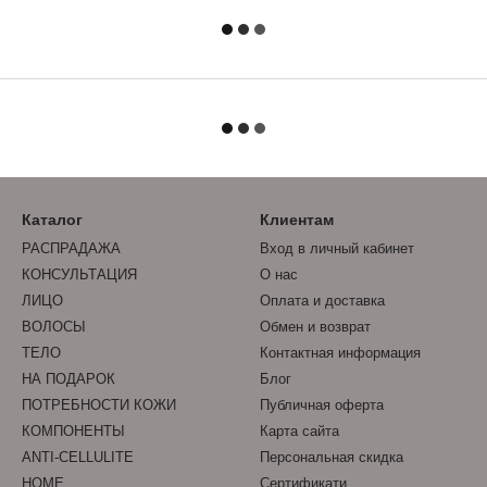
Каталог
Клиентам
РАСПРАДАЖА
Вход в личный кабинет
КОНСУЛЬТАЦИЯ
О нас
ЛИЦО
Оплата и доставка
ВОЛОСЫ
Обмен и возврат
ТЕЛО
Контактная информация
НА ПОДАРОК
Блог
ПОТРЕБНОСТИ КОЖИ
Публичная оферта
КОМПОНЕНТЫ
Карта сайта
ANTI-CELLULITE
Персональная скидка
HOME
Сертификати