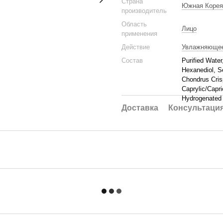
Страна
Южная Корея
производитель
Область
Лицо
применения
Действие
Увлажняюще
Состав
Purified Water
Hexanediol, S
Chondrus Cris
Caprylic/Capri
Hydrogenated 
Доставка
Консультаци