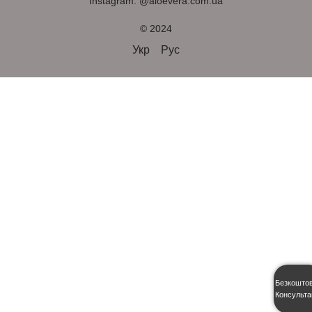
Instagram: @aloevera.com.ua
© 2024
Укр
Рус
Безкошто
Консульта