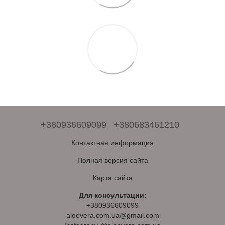
+380936609099
+380683461210
Контактная информация
Полная версия сайта
Карта сайта
Для консультации:
+380936609099
aloevera.com.ua@gmail.com