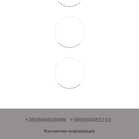
+380936609099
+380683461210
Контактная информация