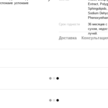
Extract, Poly
Sphingolipids,
Sodium Dehydr
Phenoxyethano
Срок годности
36 месяцев с
сухом, недос
лучей.
Доставка
Консультаци