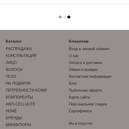
Каталог
Клиентам
РАСПРАДАЖА
Вход в личный кабинет
КОНСУЛЬТАЦИЯ
О нас
ЛИЦО
Оплата и доставка
ВОЛОСЫ
Обмен и возврат
ТЕЛО
Контактная информация
НА ПОДАРОК
Блог
ПОТРЕБНОСТИ КОЖИ
Публичная оферта
КОМПОНЕНТЫ
Карта сайта
ANTI-CELLULITE
Персональная скидка
HOME
Сертификати
БРЕНДЫ
Мы в соцсетях
МИНИАТЮРЫ