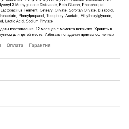
glyceryl-3 Methyglucose Distearate, Beta-Glucan, Phospholipid,
 Lactobacillus Ferment, Cetearyl Olivаte, Sorbitan Olivate, Bisabolol,
oacetate, Phenylpropanol, Tocopheryl Acetate, Ethylhexylglycerin,
l, Lactic Acid, Sodium Phytate
 даты изготовления, 12 месяцев с момента вскрытия. Хранить в
тупном для детей месте. Избегать попадания прямых солнечных
я
Оплата
Гарантия