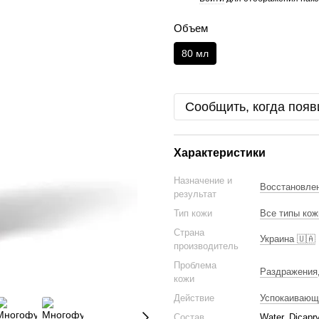
Объем
80 мл
Сообщить, когда появ
Характеристики
Назначение и
Восстановле
результат
Тип кожи
Все типы кож
Страна
Украина 🇺🇦
производитель
Проблема
Раздражения
кожи
Действие
Успокаивающ
Состав
Water, Dicapry