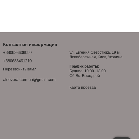
Контактная информация
+380936609099
ул. Евгения Сверстюка, 19 м.
Левобережная, Киев, Украина
+380683461210
График работы:
Перезвонить вам?
Будние: 10:00–18:00
Сб-Вс: Выходной
aloevera.com.ua@gmail.com
Карта проезда