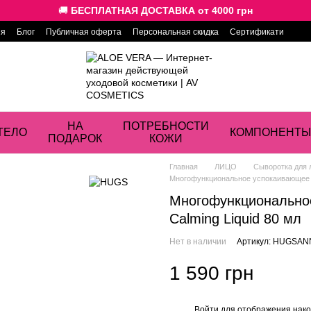
🚚
БЕСПЛАТНАЯ ДОСТАВКА от 4000 грн
ия
Блог
Публичная оферта
Персональная скидка
Сертификати
НА
ПОТРЕБНОСТИ
ТЕЛО
КОМПОНЕНТЫ
ПОДАРОК
КОЖИ
Главная
ЛИЦО
Сыворотка для 
Многофункциональное успокаивающее с
Многофункционально
Calming Liquid 80 мл
Нет в наличии
Артикул: HUGSA
1 590 грн
Войти
для отображения нако
%