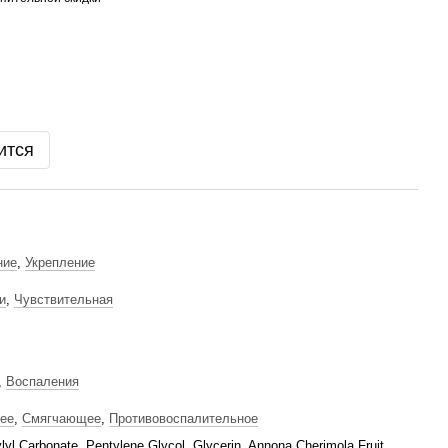
ится
ние
,
Укрепление
и
,
Чувствительная
,
Воспаления
ее
,
Смягчающее
,
Противовоспалительное
lyl Carbonate, Pentylene Glycol, Glycerin, Annona Cherimola Fruit