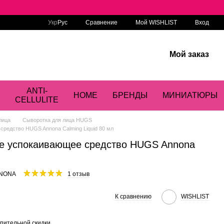
Сравнение
Укр
Рус
Мой WISHLIST
Вход
Мой заказ
ANTI-
HOME
БРЕНДЫ
МИНИАТЮРЫ
CELLULITE
лица
Сыворотка для лица HUGS
редство HUGS Annona Calming Liquid 80 мл
е успокаивающее средство HUGS Annona
NNONA
1 отзыв
К сравнению
WISHLIST
пительной скидки