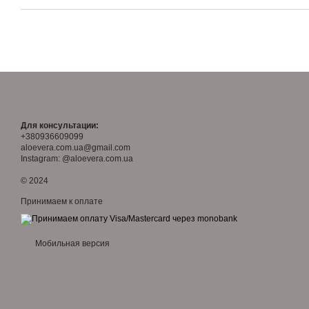
Для консультации:
+380936609099
aloevera.com.ua@gmail.com
Instagram: @aloevera.com.ua
© 2024
Принимаем к оплате
Мобильная версия