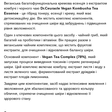
Веганська багатофункціональна кремова есенція з екстрактом
комбучі і чорного чаю
Dr.Ceuracle Vegan Kombucha Tea
Essence
- це гібрид тонеру, есенції і крему, який має
детоксикаційну дію. Він містить комплекс компонентів,
спрямованих на очищення шкіри від забруднень і підвищення
рівня зволоженості.
Один з ключових компонентів цього засобу - чайний гриб, який
багатий на пробіотики і вітаміни. Він працює разом з
веганським чайним комплексом, що містить фруктові
екстракти, для очищення і відновлення балансу шкіри.
Основний компонент -
Vegan Tea Complex (78%)
, який
запускає процеси виведення токсинів і сприяє регенерації
шкіри. Цей комплекс включає комбучу, екстракт листя і воду з
листя зеленого чаю, ферментований екстракт дріжджів і
екстракт плодів лимонника.
Завдяки цим компонентам, засіб надає інтенсивне живлення і
зволоження для збалансованого та здорового кольору
обличчя, сприяючи очищенню шкіри і відновленню її
здорового стану.