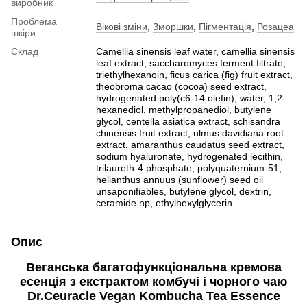
виробник
Проблема
Вікові зміни
,
Зморшки
,
Пігментація
,
Розацеа
шкіри
Склад
Сamellia sinensis leaf water, camellia sinensis
leaf extract, saccharomyces ferment filtrate,
triethylhexanoin, ficus carica (fig) fruit extract,
theobroma cacao (cocoa) seed extract,
hydrogenated poly(c6-14 olefin), water, 1,2-
hexanediol, methylpropanediol, butylene
glycol, centella asiatica extract, schisandra
chinensis fruit extract, ulmus davidiana root
extract, amaranthus caudatus seed extract,
sodium hyaluronate, hydrogenated lecithin,
trilaureth-4 phosphate, polyquaternium-51,
helianthus annuus (sunflower) seed oil
unsaponifiables, butylene glycol, dextrin,
ceramide np, ethylhexylglycerin
Опис
Веганська багатофункціональна кремова
есенція з екстрактом комбучі і чорного чаю
Dr.Ceuracle Vegan Kombucha Tea Essence