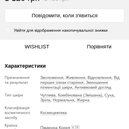
Повідомити, коли з'явиться
Увійти
для відображення накопичувальної знижки
%
WISHLIST
Порівняти
Характеристики
Призначення
Зволоження
,
Живлення
,
Відновлення
,
Від
та результат
перших ознак старіння
,
Зменшення
пігментації шкіри
,
Антивіковий догляд
Тип шкіри
Чутлива
,
Комбінована (Змішана)
,
Суха
,
Зріла
,
Нормальна
,
Жирна
Класифікація
косметичного
Космецевтика
засобу
Країна
Південна Корея 🇰🇷