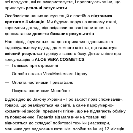
всі продукти, які ви використовуєте, і пропонують зміни, що
принесуть
реальні результати
.
Особливістю наших консультацій є постійна
підтримка
протягом 4 місяців
. Ми будемо поруч на кожному етапі,
коригуючи догляд, відповідаючи на ваші запитання та
допомагаючи
досягти бажаних результатів
.
Наш підхід ґрунтується на довготривалих відносинах та
індивідуальному підході до кожного клієнта, що
гарантує
якісний результат
і довіру з вашого боку.
Детальніше
про
консультацію в
ALOE VERA COSMETICS
.
Готівкою при отриманні
Онлайн оплата Visa/Mastercard Liqpay
Оплата частинами ПриватБанк
Покупка частинами Монобанк
Відповідно до Закону України «Про захист прав споживачів»,
товари, що реалізуються на сайті, а саме парфумерно-
косметичні засоби, предмети гігієни, що не підлягають обміну
та поверненню. Гарантія від магазину на товари які
відносяться до складної побутової техніки (масажери,
машинки для видалення катишків, плойки та інше) 12 місяців.