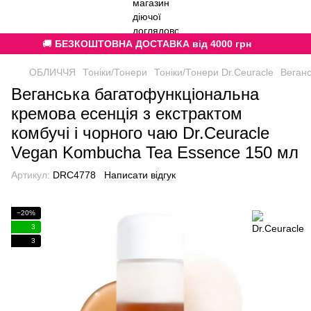
🚚
БЕЗКОШТОВНА ДОСТАВКА від 4000 грн
ОБЛИЧЧЯ
Тоніки/Тонери
Тоніки/Тонери Dr.Ceuracle
Веганс
Веганська багатофункціональна
кремова есенція з екстрактом
комбучі і чорного чаю Dr.Ceuracle
Vegan Kombucha Tea Essence 150 мл
Артикул:
DRC4778
Написати відгук
−20%
3
3