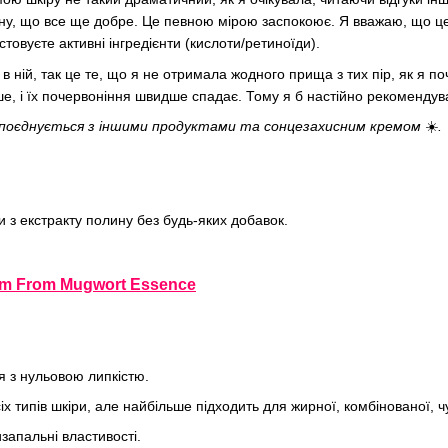
у, що все ще добре. Це певною мірою заспокоює. Я вважаю, що це т
товуєте активні інгредієнти (кислоти/ретиноїди).
 ній, так це те, що я не отримала жодного прища з тих пір, як я по
, і їх почервоніння швидше спадає. Тому я б настійно рекомендув
о поєднується з іншими продуктами та сонцезахисним кремом
☀️
.
и з екстракту полину без будь-яких добавок.
'm From Mugwort Essence
я з нульовою липкістю.
х типів шкіри, але найбільше підходить для жирної, комбінованої, чу
запальні властивості.