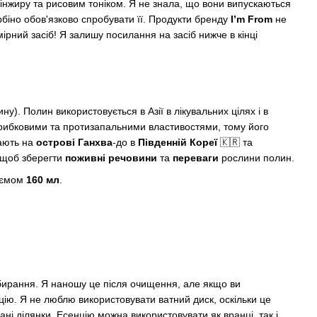
інжиру та рисовим тоніком. Я не знала, що вони випускаються
рбіно обов'язково спробувати її. Продукти бренду
I’m From
не
ірний засіб! Я залишу посилання на засіб нижче в кінці
ну). Полин використовується в Азії в лікувальних цілях і в
тигрибковими та протизапальними властивостями, тому його
рають на
острові Ганхва
-до в
Південній Кореї
🇰🇷 та
 щоб зберегти
поживні речовини
та
переваги
рослини полин.
б'ємом
160 мл
.
вбирання. Я наношу це після очищення, але якщо ви
цію. Я не люблю використовувати ватний диск, оскільки це
ні ділянки. Есенцію можна використовувати як вранці, так і