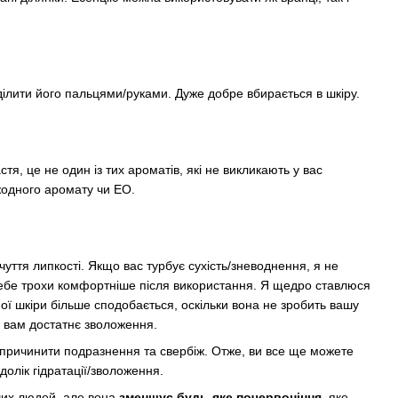
ділити його пальцями/руками. Дуже добре вбирається в шкіру.
я, це не один із тих ароматів, які не викликають у вас
 жодного аромату чи EO.
чуття липкості. Якщо вас турбує сухість/зневоднення, я не
себе трохи комфортніше після використання. Я щедро ставлюся
ої шкіри більше сподобається, оскільки вона не зробить вашу
є вам достатнє зволоження.
 спричинити подразнення та свербіж. Отже, ви все ще можете
олік гідратації/зволоження.
нших людей, але вона
зменшує будь-яке почервоніння
, яке