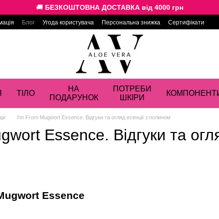
🚚
БЕЗКОШТОВНА ДОСТАВКА від 4000 грн
мація
Блог
Угода користувача
Персональна знижка
Сертифікати
НА
ПОТРЕБИ
Я
ТІЛО
КОМПОНЕНТ
ПОДАРУНОК
ШКІРИ
ди
I'm From Mugwort Essence. Відгуки та огляд есенції з полином
gwort Essence. Відгуки та огл
 Mugwort Essence