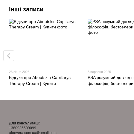
Інші записи
26 січня 2026
3 вересня 2025
Відгуки про Aboutskin Capillarys
PSA розумний догляд 
Therapy Cream | Купити
філософія, бестселери,
Для консультації:
+380936609099
aloevera.com.ua@gmail.com