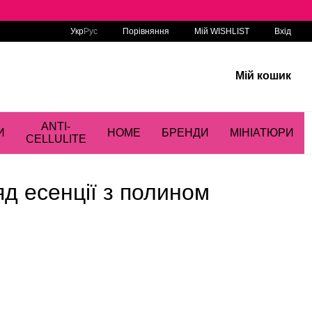
Порівняння
Укр
Рус
Мій WISHLIST
Вхід
Мій кошик
ANTI-
И
HOME
БРЕНДИ
МІНІАТЮРИ
CELLULITE
яд есенції з полином