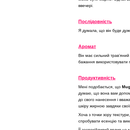
ввечері.
Послідовність
Я думала, що він буде дуж
Аромат
Він має сильний трав’яний 
бажання використовувати п
Продуктивність
Мені подобається, що
Mug
думаю, що вона вам допом
до свого нанесення і вваж
шкіру жирною завдяки свої
Хоча з точки зору текстур
спробувати есенцію та вик
ЇЇ заспокійливий вплив на