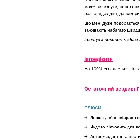
може виникнути, наполовин
розпорядок дня, де викорис
Що мені дуже подобається в
заживають набагато швидше
Есенція з полином чудов
Інгредієнти
На 100% складається тільк
Остаточний вердикт I
ПЛЮСИ
➕ Легка і добре вбираєтьс
➕ Чудово підходить для всі
➕ Антиоксидантні та проти