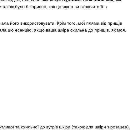
акож було б корисно, так це якщо ви включите її в
чала його використовувати. Крім того, мої плями від прищів
ала цю есенцію, якщо ваша шкіра схильна до прищів, як моя.
тливої та схильної до вугрів шкіри (також для шкіри з розацеа).