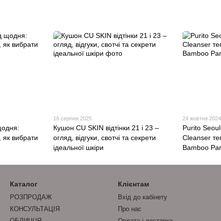
16 серпня 2025
24 жовтня 202
щодня:
Кушон CU SKIN відтінки 21 і 23 –
Purito Seou
 як вибрати
огляд, відгуки, свотчі та секрети
Cleanser те
ідеальної шкіри
Bamboo Pan
Каталог
Клієнтам
РОЗПРОДАЖ
Вхід до кабінету
КОНСУЛЬТАЦІЯ
Про нас
ОБЛИЧЧЯ
Оплата і доставка