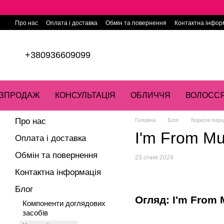
Перейти до основного контенту
Про нас
Оплата і доставка
Обмін та повернення
Контактна інфор
+380936609099
ЗПРОДАЖ
КОНСУЛЬТАЦІЯ
ОБЛИЧЧЯ
ВОЛОСС
Про нас
Головна
Блог
Корисні пора
I'm From Mu
Оплата і доставка
Обмін та повернення
23 січня 2024
Контактна інформація
Блог
Огляд: I'm From
Компоненти доглядових
засобів