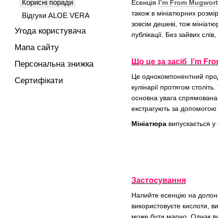
Корисні поради
Есенція
I’m From Mugwor
також в мініатюрних розмі
Відгуки ALOE VERA
зовсім дешеві, тож мініатю
Угода користувача
публікації. Без зайвих слі
Мапа сайту
Що це за засіб I’m Fr
Персональна знижка
Це однокомпонентний прод
Сертифікати
кулінарії протягом століт
основна увага спрямована 
екстрагують за допомогою
Мініатюра
випускається у
Застосування
Налийте есенцію на долоню
використовуєте кислоти, в
може бути марно. Однак ви 