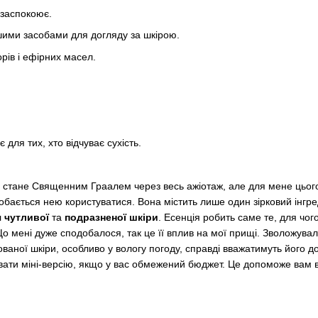
 заспокоює.
шими засобами для догляду за шкірою.
рів і ефірних масел.
для тих, хто відчуває сухість.
я стане Священним Граалем через весь ажіотаж, але для мене цьог
обається нею користуватися. Вона містить лише один зірковий інгре
 чутливої
та
подразненої шкіри
. Есенція робить саме те, для чо
Що мені дуже сподобалося, так це її вплив на мої прищі. Зволожувал
ованої шкіри, особливо у вологу погоду, справді вважатимуть його 
ти міні-версію, якщо у вас обмежений бюджет. Це допоможе вам ви