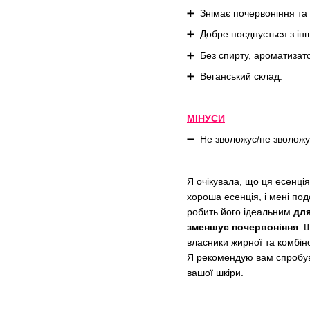
➕ Знімає почервоніння та
➕ Добре поєднується з ін
➕ Без спирту, ароматизато
➕ Веганський склад.
МІНУСИ
➖ Не зволожує/не зволожує 
Я очікувала, що ця есенці
хороша есенція, і мені под
робить його ідеальним
для
зменшує почервоніння
. 
власники жирної та комбін
Я рекомендую вам спробува
вашої шкіри.