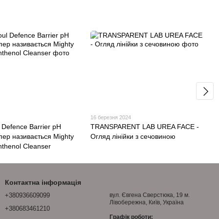
4
16 березня 2024
l Defence Barrier pH
TRANSPARENT LAB UREA FACE -
пер називається Mighty
Огляд лінійки з сечовиною
thenol Cleanser
Контактна інформація
+380936609099
вул. Євгена Сверстюка, 19 м.
Лівобережна, Київ, Україна
+380683461210
Графік роботи: