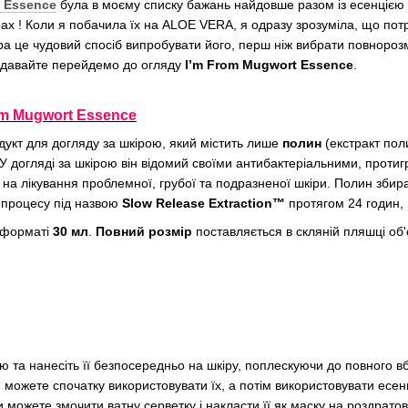
t Essence
була в моєму списку бажань найдовше разом із есенцією 
рах ! Коли я побачила їх на ALOE VERA, я одразу зрозуміла, що пот
ра це чудовий спосіб випробувати його, перш ніж вибрати повнорозм
в, давайте перейдемо до огляду
I’m From Mugwort Essence
.
om Mugwort Essence
укт для догляду за шкірою, який містить лише
полин
(екстракт поли
ь. У догляді за шкірою він відомий своїми антибактеріальними, про
на лікування проблемної, грубої та подразненої шкіри. Полин зби
 процесу під назвою
Slow Release Extraction™
протягом 24 годин,
 форматі
30 мл
.
Повний розмір
поставляється в скляній пляшці о
 та нанесіть її безпосередньо на шкіру, поплескуючи до повного 
и можете спочатку використовувати їх, а потім використовувати есен
можете змочити ватну серветку і накласти її як маску на роздратова