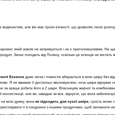
е водянистим, але він має трохи в’язкості, що дозволяє легко розпо
аромат, який зовсім не затримується і не є приголомшливим. На щаст
родукт. Запах походить від Полину, оскільки ця есенція не містить
wort Essence
дуже легка і повністю вбирається в мою шкіру без від
оже. Я не вважаю її достатньо зволожуючею, хоча шкіра відчуває 
аю за краще робити його в 2 шари. Власницям жирної та комбінован
й консистенції, але ви, швидше за все, відчуєте, що вона забезпечу
и, на мою думку, вона
не підходить для сухої шкіри
, сухість може
ористовувати її в поєднанні з іншими продуктами, щоб заповнити нед
 мою шкіру не такий драматичний, як я очікувала, читаючи відгуки і