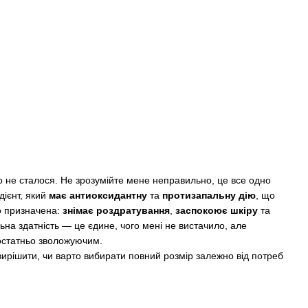
о не сталося. Не зрозумійте мене неправильно, це все одно
дієнт, який
має антиоксидантну
та
протизапальну дію
, що
го призначена:
знімає роздратування
,
заспокоює шкіру
та
ьна здатність — це єдине, чого мені не вистачило, але
достатньо зволожуючим.
рішити, чи варто вибирати повний розмір залежно від потреб