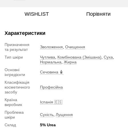
WISHLIST
Порівняти
Характеристики
Призначення
Зволоження
,
Очищення
та результат
Тип шкіри
Чутлива
,
Комбінована (Змішана)
,
Суха
,
Нормальна
,
Жирна
Основні
Сечовина 🧴
інгредієнти
Класифікація
косметичного
Професійна
засобу
Країна
Іспанія 🇪🇸
виробник
Проблема
Сухість
,
Лущення
шкіри
Склад
5% Urea