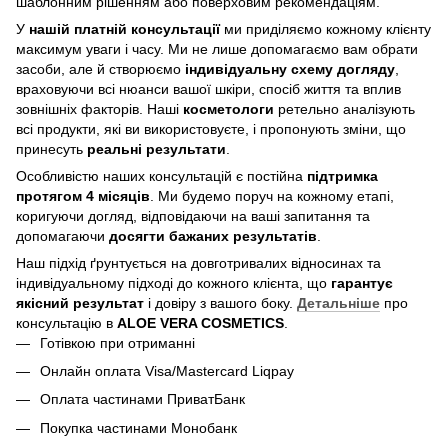
шаблонним рішенням або поверховим рекомендаціям.
У
нашій платній консультації
ми приділяємо кожному клієнту
максимум уваги і часу. Ми не лише допомагаємо вам обрати
засоби, але й створюємо
індивідуальну схему догляду
,
враховуючи всі нюанси вашої шкіри, спосіб життя та вплив
зовнішніх факторів. Наші
косметологи
ретельно аналізують
всі продукти, які ви використовуєте, і пропонують зміни, що
принесуть
реальні результати
.
Особливістю наших консультацій є постійна
підтримка
протягом 4 місяців
. Ми будемо поруч на кожному етапі,
коригуючи догляд, відповідаючи на ваші запитання та
допомагаючи
досягти бажаних результатів
.
Наш підхід ґрунтується на довготривалих відносинах та
індивідуальному підході до кожного клієнта, що
гарантує
якісний результат
і довіру з вашого боку.
Детальніше
про
консультацію в
ALOE VERA COSMETICS
.
Готівкою при отриманні
Онлайн оплата Visa/Mastercard Liqpay
Оплата частинами ПриватБанк
Покупка частинами Монобанк