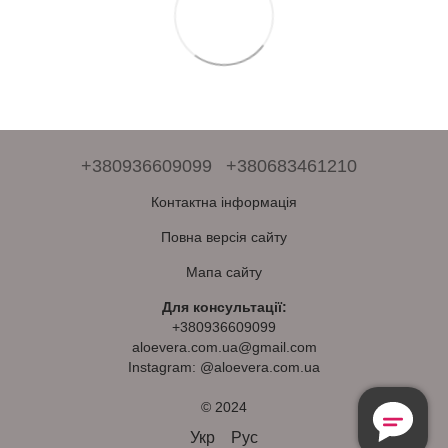
+380936609099
+380683461210
Контактна інформація
Повна версія сайту
Мапа сайту
Для консультації:
+380936609099
aloevera.com.ua@gmail.com
Instagram: @aloevera.com.ua
© 2024
Безкоштовна
Консультація
Укр
Рус