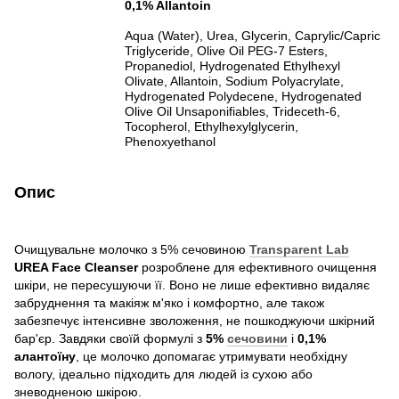
0,1% Allantoin
Aqua (Water), Urea, Glycerin, Caprylic/Capric
Triglyceride, Olive Oil PEG-7 Esters,
Propanediol, Hydrogenated Ethylhexyl
Olivate, Allantoin, Sodium Polyacrylate,
Hydrogenated Polydecene, Hydrogenated
Olive Oil Unsaponifiables, Trideceth-6,
Tocopherol, Ethylhexylglycerin,
Phenoxyethanol
Опис
Очищувальне молочко з 5% сечовиною
Transparent Lab
UREA Face Cleanser
розроблене для ефективного очищення
шкіри, не пересушуючи її. Воно не лише ефективно видаляє
забруднення та макіяж м'яко і комфортно, але також
забезпечує інтенсивне зволоження, не пошкоджуючи шкірний
бар'єр. Завдяки своїй формулі з
5%
сечовини
і
0,1%
алантоїну
, це молочко допомагає утримувати необхідну
вологу, ідеально підходить для людей із сухою або
зневодненою шкірою.