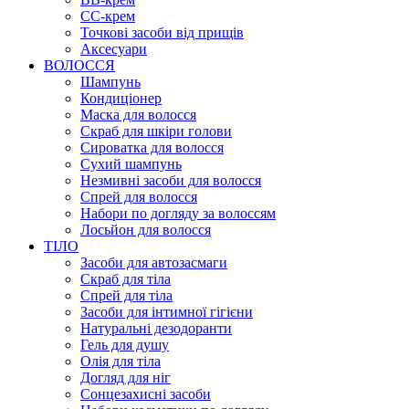
CC-крем
Точкові засоби від прищів
Аксесуари
ВОЛОССЯ
Шампунь
Кондиціонер
Маска для волосся
Скраб для шкіри голови
Сироватка для волосся
Сухий шампунь
Незмивні засоби для волосся
Спрей для волосся
Набори по догляду за волоссям
Лосьйон для волосся
ТІЛО
Засоби для автозасмаги
Скраб для тіла
Спрей для тіла
Засоби для інтимної гігієни
Натуральні дезодоранти
Гель для душу
Олія для тіла
Догляд для ніг
Сонцезахисні засоби