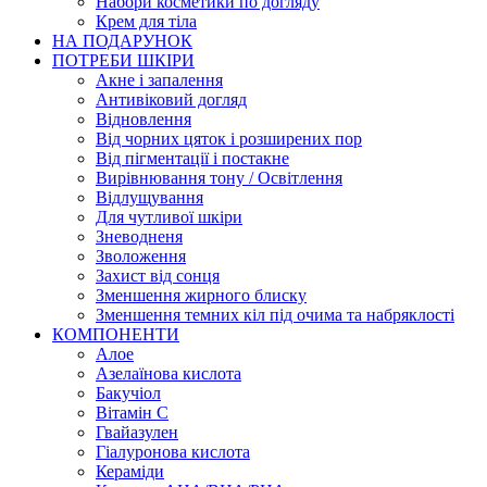
Набори косметики по догляду
Крем для тіла
НА ПОДАРУНОК
ПОТРЕБИ ШКІРИ
Акне і запалення
Антивіковий догляд
Відновлення
Від чорних цяток і розширених пор
Від пігментації і постакне
Вирівнювання тону / Освітлення
Відлущування
Для чутливої шкіри
Зневодненя
Зволоження
Захист від сонця
Зменшення жирного блиску
Зменшення темних кіл під очима та набряклості
КОМПОНЕНТИ
Алое
Азелаїнова кислота
Бакучіол
Вітамін C
Гвайазулен
Гіалуронова кислота
Кераміди