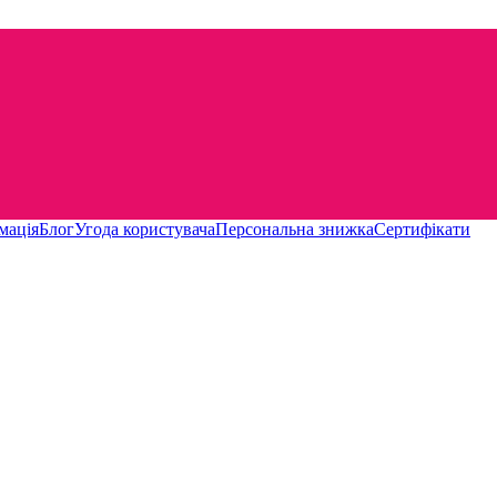
мація
Блог
Угода користувача
Персональна знижка
Сертифікати