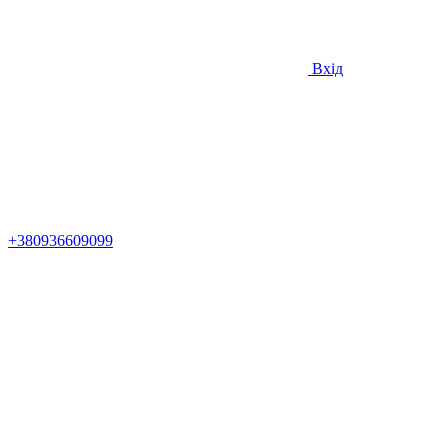
Вхід
+380936609099