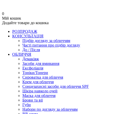
0
Мій кошик
Додайте товари до кошика
РОЗПРОДАЖ
КОНСУЛЬТАЦІЯ
Підбір догляду за обличчям
Часті питання про підбір догляду
До / Після
ОБЛИЧЧЯ
Демакіяж
Засоби для вмивання
Ексфоліація
Тоніки/Тонери
Сироватка для обличчя
Крем для обличчя
Сонцезахисні засоби для обличчя SPF
Шкіра навколо очей
Маска для обличчя
Брови та вії
Губи
Набори по догляду за обличчям
BB-крем