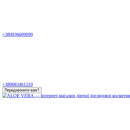
+380936609099
+380683461210
Передзвонити вам?