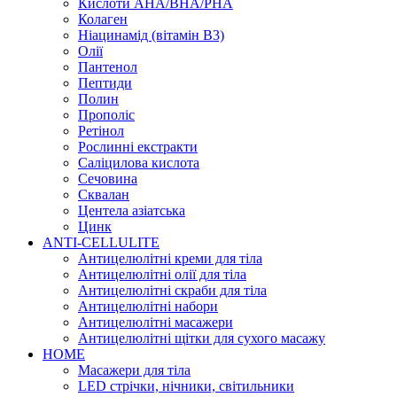
Кислоти AHA/BHA/PHA
Колаген
Ніацинамід (вітамін В3)
Олії
Пантенол
Пептиди
Полин
Прополіс
Ретінол
Рослинні екстракти
Саліцилова кислота
Сечовина
Сквалан
Центела азіатська
Цинк
ANTI-CELLULITE
Антицелюлітні креми для тіла
Антицелюлітні олії для тіла
Антицелюлітні скраби для тіла
Антицелюлітні набори
Антицелюлітні масажери
Антицелюлітні щітки для сухого масажу
HOME
Масажери для тіла
LED стрічки, нічники, світильники