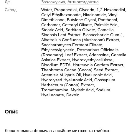
Дія
Зволожуюча
,
Антиоксидантна
Склад
Water, Propanediol, Glycerin, 1,2-Hexanediol,
Cetyl Ethylhexanoate, Niacinamide, Vinyl
Dimethicone, Butylene Glycol, Panthenol,
Carbomer, Cetearyl Olivate, Palmitic Acid,
Stearic Acid, Sorbitan Olivate, Camellia
Sinensis Leaf Extract, Biosaccharide Gum-1,
Albatrellus Confluens (Mushroom) Extract,
Saccharomyces Ferment Filtrate,
Ethylhexylglycerin, Rosmarinus Officinalis
(Rosemary) Leaf Extract, Adenosine, Centella
Asiatica Extract, Hydroxyethylcellulose,
Disodium EDTA, Houttuynia Cordata Extract,
Theobroma Cacao (Cocoa) Seed Extract,
Artemisia Vulgaris Oil, Hyaluronic Acid,
Hydrolyzed Hyaluronic Acid, Gossypium
Herbaceum (Cotton) Extract,
Tromethamine, Myristic Acid, Sodium
Hyaluronate, Dextrin
Опис
Легка кремова формула лосьйону миттєво та глибоко