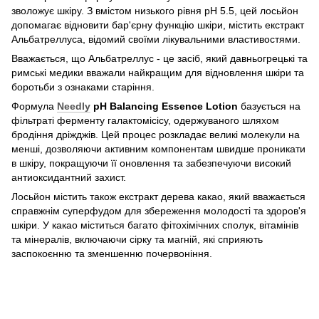
зволожує шкіру. З вмістом низького рівня pH 5.5, цей лосьйон
допомагає відновити бар'єрну функцію шкіри, містить екстракт
Альбатреллуса, відомий своїми лікувальними властивостями.
Вважається, що Альбатреллус - це засіб, який давньогрецькі та
римські медики вважали найкращим для відновлення шкіри та
боротьби з ознаками старіння.
Формула
Needly
pH Balancing Essence Lotion
базується на
фільтраті ферменту галактомісісу, одержуваного шляхом
бродіння дріжджів. Цей процес розкладає великі молекули на
менші, дозволяючи активним компонентам швидше проникати
в шкіру, покращуючи її оновлення та забезпечуючи високий
антиоксидантний захист.
Лосьйон містить також екстракт дерева какао, який вважається
справжнім суперфудом для збереження молодості та здоров'я
шкіри. У какао міститься багато фітохімічних сполук, вітамінів
та мінералів, включаючи сірку та магній, які сприяють
заспокоєнню та зменшенню почервоніння.