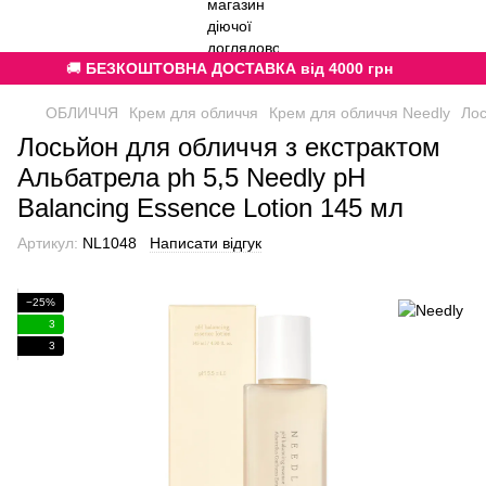
🚚
БЕЗКОШТОВНА ДОСТАВКА від 4000 грн
ОБЛИЧЧЯ
Крем для обличчя
Крем для обличчя Needly
Лос
Лосьйон для обличчя з екстрактом
Альбатрела ph 5,5 Neеdly pH
Balancing Essence Lotion 145 мл
Артикул:
NL1048
Написати відгук
−25%
3
3