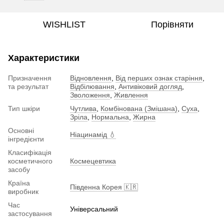
WISHLIST
Порівняти
Характеристики
Призначення
Відновлення
,
Від перших ознак старіння
,
та результат
Відбілювання
,
Антивіковий догляд
,
Зволоження
,
Живлення
Тип шкіри
Чутлива
,
Комбінована (Змішана)
,
Суха
,
Зріла
,
Нормальна
,
Жирна
Основні
Ніацинамід 💧
інгредієнти
Класифікація
косметичного
Космецевтика
засобу
Країна
Південна Корея 🇰🇷
виробник
Час
Універсальний
застосування