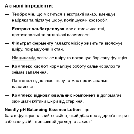
Активні інгредієнти:
Теобромін
, що міститься в екстракті какао, зменшує
набряки та підтягує шкіру, поліпшуючи кровообіг.
Екстракт альбатреллуса
має антиоксидантні,
протизапальні та антивікові властивості.
Фільтрат ферменту галактомісісу
живить та зволожує
шкіру, покращуючи її стан.
Ніацинамід
освітлює шкіру та покращує бар'єрну функцію.
Комплекс кислот
нормалізує роботу сальних залоз та
знімає запалення.
Пантенол
відновлює шкіру та має протизапальні
властивості.
Комплекс відновлювальних компонентів
допомагає
захищати клітини шкіри від старіння.
Needly pH Balancing Essence Lotion
- це
багатофункціональний лосьйон, який дбає про здоров'я шкіри і
забезпечує їй інтенсивний догляд та захист."