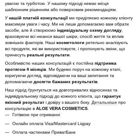
увагою та турботою. У нашому підході немає місця
шаблонним рішенням або поверховим рекомендаціям.
У
нашій платній консультації
ми приділяємо кожному клієнту
максимум уваги і часу. Ми не лише допомагаємо вам обрати
засоби, але й створюємо
індивідуальну схему догляду
,
враховуючи всі нюанси вашої шкіри, спосіб життя та вплив
зовнішніх факторів. Наші
косметологи
ретельно аналізують
всі продукти, які ви використовуєте, і пропонують зміни, що
принесуть
реальні результати
.
Особливістю наших консультацій є постійна
підтримка
протягом 4 місяців
. Ми будемо поруч на кожному етапі,
коригуючи догляд, відповідаючи на ваші запитання та
допомагаючи
досягти бажаних результатів
.
Наш підхід ґрунтується на довготривалих відносинах та
індивідуальному підході до кожного клієнта, що
гарантує
якісний результат
і довіру з вашого боку.
Детальніше
про
консультацію в
ALOE VERA COSMETICS
.
Готівкою при отриманні
Онлайн оплата Visa/Mastercard Liqpay
Оплата частинами ПриватБанк