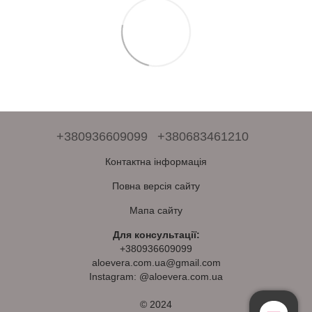
+380936609099
+380683461210
Контактна інформація
Повна версія сайту
Мапа сайту
Для консультації:
+380936609099
aloevera.com.ua@gmail.com
Instagram: @aloevera.com.ua
© 2024
Безкоштовна