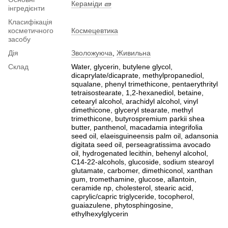
Кераміди 🧱
інгредієнти
Класифікація
косметичного
Космецевтика
засобу
Дія
Зволожуюча
,
Живильна
Склад
Water, glycerin, butylene glycol,
dicaprylate/dicaprate, methylpropanediol,
squalane, phenyl trimethicone, pentaerythrityl
tetraisostearate, 1,2-hexanediol, betaine,
cetearyl alcohol, arachidyl alcohol, vinyl
dimethicone, glyceryl stearate, methyl
trimethicone, butyrospremium parkii shea
butter, panthenol, macadamia integrifolia
seed oil, elaeisguineensis palm oil, adansonia
digitata seed oil, perseagratissima avocado
oil, hydrogenated lecithin, behenyl alcohol,
C14-22-alcohols, glucoside, sodium stearoyl
glutamate, carbomer, dimethiconol, xanthan
gum, tromethamine, glucose, allantoin,
ceramide np, cholesterol, stearic acid,
caprylic/capric triglyceride, tocopherol,
guaiazulene, phytosphingosine,
ethylhexylglycerin