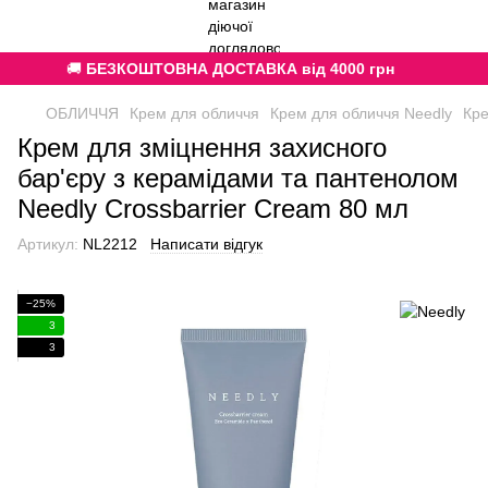
🚚
БЕЗКОШТОВНА ДОСТАВКА від 4000 грн
ОБЛИЧЧЯ
Крем для обличчя
Крем для обличчя Needly
Кре
Крем для зміцнення захисного
бар'єру з керамідами та пантенолом
Needly Crossbarrier Cream 80 мл
Артикул:
NL2212
Написати відгук
−25%
3
3