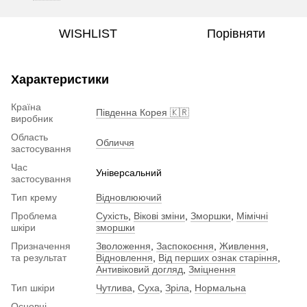
WISHLIST
Порівняти
Характеристики
Країна
Південна Корея 🇰🇷
виробник
Область
Обличчя
застосування
Час
Універсальний
застосування
Тип крему
Відновлюючий
Проблема
Сухість
,
Вікові зміни
,
Зморшки
,
Мімічні
шкіри
зморшки
Призначення
Зволоження
,
Заспокоєння
,
Живлення
,
та результат
Відновлення
,
Від перших ознак старіння
,
Антивіковий догляд
,
Зміцнення
Тип шкіри
Чутлива
,
Суха
,
Зріла
,
Нормальна
Основні