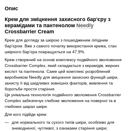
Опис
Крем для зміцнення захисного бар'єру з
керамідами та пантенолом
Needly
Crossbarrier Cream
Крем для догляду за шкірою з пошкодженим ліпідним
бар'єром. Вже з самого початку використання крема, стан
шкірного бар’єра покращується на 47,9%.
Крем створений на основі комплексу подвійного зволоження
Crossbarrier Complex, який складається з керамідів, жирних
кислот та пантенола. Саме цей комплекс розроблений
виробником Needly для зміцнення захисних функцій шкіри,
захисту її від шкідливих зовнішніх факторів, живлення та
боротьби прости старіння.
Ця унікальна технологія подвійного зволоження Crossbarrier
Complex забезпечує глибоке зволоження на поверхні та в
глибоких шарах шкіри.
Для кого підійде крем:
для нормального та сухого типів шкіри, особливо для
зневодненої, чутливої, з ознаками старіння шкіри;