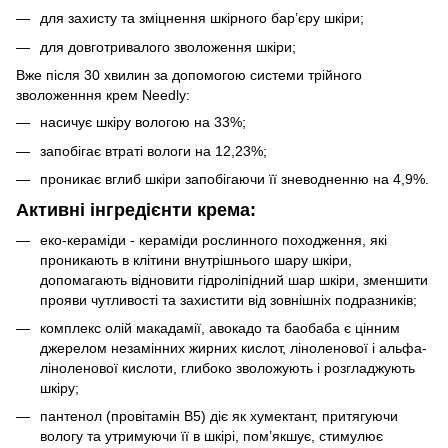
для захисту та зміцнення шкірного бар’єру шкіри;
для довготривалого зволоження шкіри;
Вже після 30 хвилин за допомогою системи трійного
зволоженння крем Needly:
насичує шкіру вологою на 33%;
запобігає втраті вологи на 12,23%;
проникає вглиб шкіри запобігаючи її зневодненню на 4,9%.
Активні інгредієнти крема:
еко-кераміди - кераміди рослинного походження, які
проникають в клітини внутрішнього шару шкіри,
допомагають відновити гідроліпідний шар шкіри, зменшити
прояви чутливості та захистити від зовнішніх подразників;
комплекс олій макадамії, авокадо та баобаба є цінним
джерелом незамінних жирних кислот, ліноленової і альфа-
ліноленової кислоти, глибоко зволожують і розгладжують
шкіру;
пантенол (провітамін В5) діє як хумектант, притягуючи
вологу та утримуючи її в шкірі, пом’якшує, стимулює