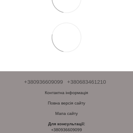
+380936609099
+380683461210
Контактна інформація
Повна версія сайту
Мапа сайту
Для консультації:
+380936609099