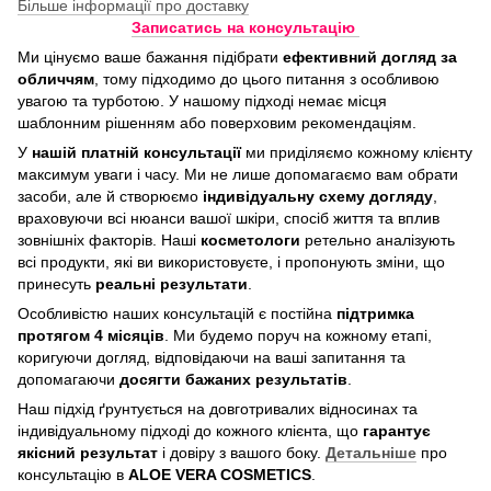
Більше інформації про доставку
Записатись на консультацію
Ми цінуємо ваше бажання підібрати
ефективний догляд
за
обличчям
, тому підходимо до цього питання з особливою
увагою та турботою. У нашому підході немає місця
шаблонним рішенням або поверховим рекомендаціям.
У
нашій платній консультації
ми приділяємо кожному клієнту
максимум уваги і часу. Ми не лише допомагаємо вам обрати
засоби, але й створюємо
індивідуальну схему догляду
,
враховуючи всі нюанси вашої шкіри, спосіб життя та вплив
зовнішніх факторів. Наші
косметологи
ретельно аналізують
всі продукти, які ви використовуєте, і пропонують зміни, що
принесуть
реальні результати
.
Особливістю наших консультацій є постійна
підтримка
протягом 4 місяців
. Ми будемо поруч на кожному етапі,
коригуючи догляд, відповідаючи на ваші запитання та
допомагаючи
досягти бажаних результатів
.
Наш підхід ґрунтується на довготривалих відносинах та
індивідуальному підході до кожного клієнта, що
гарантує
якісний результат
і довіру з вашого боку.
Детальніше
про
консультацію в
ALOE VERA COSMETICS
.