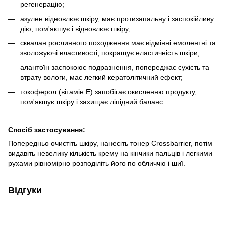
регенерацію;
азулен відновлює шкіру, має протизапальну і заспокійливу
дію, пом'якшує і відновлює шкіру;
сквалан рослинного походження має відмінні емолентні та
зволожуючі властивості, покращує еластичність шкіри;
алантоїн заспокоює подразнення, попереджає сухість та
втрату вологи, має легкий кератолітичний ефект;
токоферол (вітамін Е) запобігає окисленню продукту,
пом'якшує шкіру і захищає ліпідний баланс.
Спосіб застосування:
Попередньо очистіть шкіру, нанесіть тонер Crossbarrier, потім
видавіть невелику кількість крему на кінчики пальців і легкими
рухами рівномірно розподіліть його по обличчю і шиї.
Відгуки