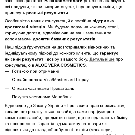
зовнішніх факторів. Наші
косметологи
ретельно аналізують
всі продукти, які ви використовуєте, і пропонують зміни, що
принесуть
реальні результати
.
Особливістю наших консультацій є постійна
підтримка
протягом 4 місяців
. Ми будемо поруч на кожному етапі,
коригуючи догляд, відповідаючи на ваші запитання та
допомагаючи
досягти бажаних результатів
.
Наш підхід ґрунтується на довготривалих відносинах та
індивідуальному підході до кожного клієнта, що
гарантує
якісний результат
і довіру з вашого боку.
Детальніше
про
консультацію в
ALOE VERA COSMETICS
.
Готівкою при отриманні
Онлайн оплата Visa/Mastercard Liqpay
Оплата частинами ПриватБанк
Покупка частинами Монобанк
Відповідно до Закону України «Про захист прав споживачів»,
товари, що реалізуються на сайті, а саме парфумерно-
косметичні засоби, предмети гігієни, що не підлягають обміну
та поверненню. Гарантія від магазину на товари які
відносяться до складної побутової техніки (масажери,