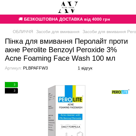
🚚
БЕЗКОШТОВНА ДОСТАВКА від 4000 грн
ОБЛИЧЧЯ
Засоби для вмивання
Засоби для вмивання Perol
Пінка для вмивання Перолайт проти
акне Perolite Benzoyl Peroxide 3%
Acne Foaming Face Wash 100 мл
Артикул:
PLBPAFFW3
1 відгук
3
3