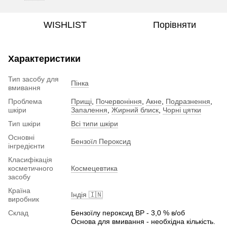
WISHLIST
Порівняти
Характеристики
Тип засобу для
Пінка
вмивання
Проблема
Прищі
,
Почервоніння
,
Акне
,
Подразнення
,
шкіри
Запалення
,
Жирний блиск
,
Чорні цятки
Тип шкіри
Всі типи шкіри
Основні
Бензоїл Пероксид
інгредієнти
Класифікація
косметичного
Космецевтика
засобу
Країна
Індія 🇮🇳
виробник
Склад
Бензоїлу пероксид ВР - 3,0 % в/об
Основа для вмивання - необхідна кількість.