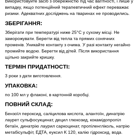
Використовуйте засіб з обережністю під час вагітності, і лише у
випадку, якщо потенційний терапевтичний ефект переважає
ризики. Адекватних досліджень на тваринах не проводились.
ЗБЕРІГАННЯ:
Зберігати при температурі ниже 25°С у сухому місці. Не
заморожувати. Берегти від тепла та прямих сонячних
променів. Уникайте контакту з очима. У разі контакту негайно
промийте водою. Берегти від дітей. Після використання
щільно закрийте кришку.
ТЕРМІН ПРИДАТНОСТІ:
3 роки з дати виготовлення.
УПАКОВКА:
по 100 мл у флаконі, в картонній коробці.
ПОВНИЙ СКЛАД:
Бензоїл пероксид, саліцилова кислота, алантоїн, динатрію
лаурет сульфосукцинат, децил глюкозид, кокамідопропіл
бетаїн, динатрію лаурил саркоцинат, пропіленгліколь, натрію
метабісульфіт, EДTA, еуксил K 120, калію гідроксид, вода.