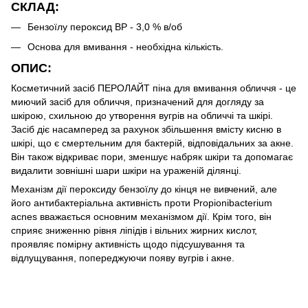
СКЛАД:
Бензоїлу пероксид ВР - 3,0 % в/об
Основа для вмивання - необхідна кількість.
ОПИС:
Косметичний засіб ПЕРОЛАЙТ піна для вмивання обличчя - це
миючий засіб для обличчя, призначений для догляду за
шкірою, схильною до утворення вугрів на обличчі та шкірі.
Засіб діє насамперед за рахунок збільшення вмісту кисню в
шкірі, що є смертельним для бактерій, відповідальних за акне.
Він також відкриває пори, зменшує набряк шкіри та допомагає
видалити зовнішні шари шкіри на ураженій ділянці.
Механізм дії пероксиду бензоїлу до кінця не вивчений, але
його антибактеріальна активність проти Propionibacterium
acnes вважається основним механізмом дії. Крім того, він
сприяє зниженню рівня ліпідів і вільних жирних кислот,
проявляє помірну активність щодо підсушування та
відлущування, попереджуючи появу вугрів і акне.