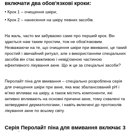
включати два обов'язкові кроки:
• Крок 1 – очищення шкіри;
• Крок 2 – нанесення на шкіру певних засобів.
На жаль, часто ми забуваємо саме про перший крок. Він
здається нам таким простим, тож не обов'язковим.
Незважаючи на те, що очищення шкіри при вмиванні, це такий
простий і звичайний ритуал, але з використанням спеціальних
засобів він стає важливою і невід'ємною частиною
ефективного лікування акне. Що ж це за спеціальні засоби?
Перолайт піна для вмивання – спеціально розроблена серія
для очищення шкіри при акне, яка має збалансований рН і
м'яко впливає на шкіру, а також містить компоненти, які
активно впливають на основні причини акне, тому схвалені та
затверджені дерматологами, і навіть включені до протоколів
лікування акне по всьому світу.
Серія Перолайт піна для вмивання включає 3