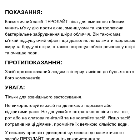
ПОКАЗАННЯ:
Косметичний засіб ПЕРОЛАЙТ піна для вмивання обличчя
чинить мʼяку дію проти акне, зменшуючи та контролюючи
бактеріальне забруднення шкіри обличчя. Він також має
мʼякий підсушуючий ефект, що дозволяє легко змити надлишок
жиру та бруду зі шкіри, а також покращує обмін речовин у шкірі
та очищає пори.
ПРОТИПОКАЗАННЯ:
Засіб протипоказаний людям з гіперчутливістю до будь-якого з
його компонентів.
УВАГА:
Тільки для зовнішнього застосування.
Не використовуйте засіб на ділянках з порізами або
відкритими рани. Не допускайте потрапляння піни в очі, ніс,
рот або на слизову геніталій та не ковтайте засіб. Якщо засіб
потрапив на ці ділянки, промийте їх великою кількістю води.
У випадку проявів підвищеної чутливості до косметичного
засобу ПЕРОЛАЙТ, припиніть використання та