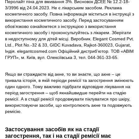
Перолайт піна для вмивання 3%. Висновок ДСЕЕ № 12.2-18-
3/3996 від 24.04.2023. Не є лікарським засобом. Реклама
косметичного засобу. Повна інформація міститься в інструкції з
використання косметичного засобу. Перед застосуванням
обов’язково ознайомтеся з інструкцією з використання
косметичного засобу і проконсультуйтесь з лікарем. Зберігати
в недоступному для дітей місці. Виробник. Elegant Cosmed Pvt.
Ltd., Plot No.-32 & 33, GIDC Kuvadаva, Rajkot-360023, Gujarat,
Індія. elegantcosmed.com Офіційний дистриб’ютор. ТОВ «АВІМ
ГРУП», м. Київ, вул. Олексіївська 3, тел. 044-361-33-65.
Якщо ви страждаєте від акне, то ви знаєте, що акне – це
тривала історія, в якій періоди ремісії та загострення змінюють
один одного. Тому важливо підібрати відповідне лікування на
період загострення – щоб якнайшвидше перейти на стадію
ремісії. А в стадії ремісії продовжувати піклуватися про шкіру,
використовуючи засоби, що контролюють акне та подовжують
ремісію.
Застосування засобів як на стадії
загострення, так і на стадії ремісії має