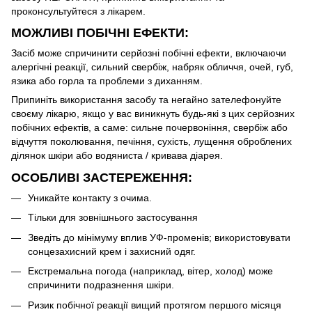
проконсультуйтеся з лікарем.
МОЖЛИВІ ПОБІЧНІ ЕФЕКТИ:
Засіб може спричинити серйозні побічні ефекти, включаючи
алергічні реакції, сильний свербіж, набряк обличчя, очей, губ,
язика або горла та проблеми з диханням.
Припиніть використання засобу та негайно зателефонуйте
своєму лікарю, якщо у вас виникнуть будь-які з цих серйозних
побічних ефектів, а саме: сильне почервоніння, свербіж або
відчуття поколювання, печіння, сухість, лущення оброблених
ділянок шкіри або водяниста / кривава діарея.
ОСОБЛИВІ ЗАСТЕРЕЖЕННЯ:
Уникайте контакту з очима.
Тільки для зовнішнього застосування
Зведіть до мінімуму вплив УФ-променів; використовувати
сонцезахисний крем і захисний одяг.
Екстремальна погода (наприклад, вітер, холод) може
спричинити подразнення шкіри.
Ризик побічної реакції вищий протягом першого місяця