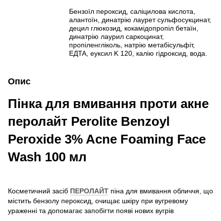
Бензоїл пероксид, саліцилова кислота,
алантоїн, динатрію лаурет сульфосукцинат,
децил глюкозид, кокамідопропіл бетаїн,
динатрію лаурил саркоцинат,
пропіленгліколь, натрію метабісульфіт,
EДTA, еуксил K 120, калію гідроксид, вода.
Опис
Пінка для вмивання проти акне
перолайт Perolite Benzoyl
Peroxide 3% Acne Foaming Face
Wash 100 мл
Косметичний засіб
ПЕРОЛАЙТ
піна для вмивання обличчя, що
містить бензолу пероксид, очищає шкіру при вугревому
ураженні та допомагає запобігти появі нових вугрів