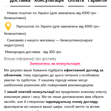
Доставка
Консультація
Оплата
Гарантія
Новою поштою по Україні (для замовлень від 4000 грн -
безкоштовно).
Укрпоштою по Україні (для замовлень від 4000 грн -
безкоштовно).
Самовивіз з нашого магазину — безкоштовно(наразі
недоступно)
Міжнародна доставка - від 300 грн.
Більше інформації про доставку
Записатись на консультацію
Ми цінуємо ваше бажання підібрати
ефективний догляд
за
обличчям
, тому підходимо до цього питання з особливою
увагою та турботою. У нашому підході немає місця
шаблонним рішенням або поверховим рекомендаціям.
У
нашій платній консультації
ми приділяємо кожному клієнту
максимум уваги і часу. Ми не лише допомагаємо вам обрати
засоби, але й створюємо
індивідуальну схему догляду
,
враховуючи всі нюанси вашої шкіри, спосіб життя та вплив