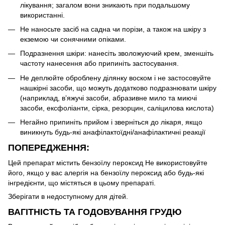
лікування; загалом вони зникають при подальшому
використанні.
Не наносьте засіб на садна чи порізи, а також на шкіру з
екземою чи сонячними опіками.
Подразнення шкіри: нанесіть зволожуючий крем, зменшіть
частоту нанесення або припиніть застосування.
Не деплюйте оброблену ділянку воском і не застосовуйте
нашкірні засоби, що можуть додатково подразнювати шкіру
(наприклад, вʼяжучі засоби, абразивне мило та миючі
засоби, ексфоліанти, сірка, резорцин, саліцилова кислота)
Негайно припиніть прийом і зверніться до лікаря, якщо
виникнуть будь-які анафілактоїдні/анафілактичні реакції
ПОПЕРЕДЖЕННЯ:
Цей препарат містить бензоїлу пероксид Не використовуйте
його, якщо у вас алергія на бензоїлу пероксид або будь-які
інгредієнти, що містяться в цьому препараті.
Зберігати в недоступному для дітей.
ВАГІТНІСТЬ ТА ГОДОВУВАННЯ ГРУДЮ