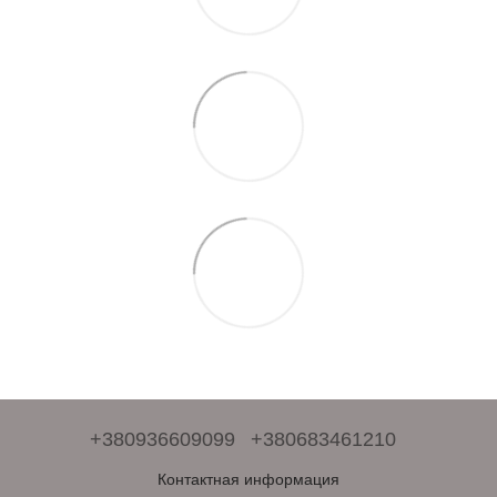
+380936609099
+380683461210
Контактная информация