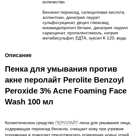
количество.
Бензоил пероксид, салициловая кислота,
аллантоин, динатрия лаурет
сульфосукцинат, децил глюкозид,
кокамидопропил бетаин, динатрия лаурил
саркоцинат, пропиленгликоль, натрия
метабисульфит, EДTA, эуксил K 120, вода.
Описание
Пенка для умывания против
акне перолайт Perolite Benzoyl
Peroxide 3% Acne Foaming Face
Wash 100 мл
Косметическое средство
ПЕРОЛАЙТ
пена для умывания лица,
содержащая пероксид бензола, очищает кожу при угревом
поражении и помогает предотвратить появление новых угрей.