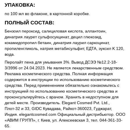
УПАКОВКА:
по 100 мл во флаконе, в картонной коробке.
ПОЛНЫЙ СОСТАВ:
Бензоил пероксид, салициловая кислота, аллантоин,
динатрия лаурет сульфосукцинат, децил глюкозид,
кокамидопропил бетаин, динатрия лаурил саркоцинат,
пропиленгликоль, натрия метабисульфит, EДTA, эуксил K 120,
вода.
Перолайт пена для умывания 3%. Вывод ДСЭЭ №12.2-18-
3/3996 от 24.04.2023. Не является лекарственным средством.
Реклама косметического средства. Полная информация
содержится в инструкции по использованию косметического
средства. Перед применением обязательно ознакомьтесь с
инструкцией по использованию косметического средства и
проконсультируйтесь с врачом. Хранить в недоступном для
детей месте. Производитель. Elegant Cosmed Pvt. Ltd.,
Плот-32 и 33, GIDC Кувадава, Райкот-360023, Гуджарат,
Индия. elegantcosmed.com Официальный дистрибьютор. ООО
«АВИМ ГРУПП», г. Киев, ул. Алексеевская 3, тел. 044-361-33-
65.