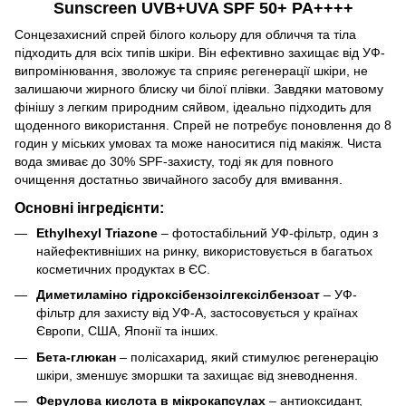
Sunscreen UVB+UVA SPF 50+ PA++++
Сонцезахисний спрей білого кольору для обличчя та тіла
підходить для всіх типів шкіри. Він ефективно захищає від УФ-
випромінювання, зволожує та сприяє регенерації шкіри, не
залишаючи жирного блиску чи білої плівки. Завдяки матовому
фінішу з легким природним сяйвом, ідеально підходить для
щоденного використання. Спрей не потребує поновлення до 8
годин у міських умовах та може наноситися під макіяж. Чиста
вода змиває до 30% SPF-захисту, тоді як для повного
очищення достатньо звичайного засобу для вмивання.
Основні інгредієнти:
Ethylhexyl Triazone
– фотостабільний УФ-фільтр, один з
найефективніших на ринку, використовується в багатьох
косметичних продуктах в ЄС.
Диметиламіно гідроксібензоілгексілбензоат
– УФ-
фільтр для захисту від УФ-А, застосовується у країнах
Європи, США, Японії та інших.
Бета-глюкан
– полісахарид, який стимулює регенерацію
шкіри, зменшує зморшки та захищає від зневоднення.
Ферулова кислота в мікрокапсулах
– антиоксидант,