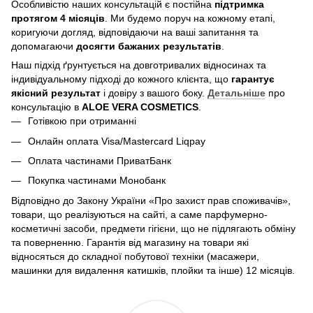
Особливістю наших консультацій є постійна
підтримка
протягом 4 місяців
. Ми будемо поруч на кожному етапі,
коригуючи догляд, відповідаючи на ваші запитання та
допомагаючи
досягти бажаних результатів
.
Наш підхід ґрунтується на довготривалих відносинах та
індивідуальному підході до кожного клієнта, що
гарантує
якісний результат
і довіру з вашого боку.
Детальніше
про
консультацію в
ALOE VERA COSMETICS
.
Готівкою при отриманні
Онлайн оплата Visa/Mastercard Liqpay
Оплата частинами ПриватБанк
Покупка частинами Монобанк
Відповідно до Закону України «Про захист прав споживачів»,
товари, що реалізуються на сайті, а саме парфумерно-
косметичні засоби, предмети гігієни, що не підлягають обміну
та поверненню. Гарантія від магазину на товари які
відносяться до складної побутової техніки (масажери,
машинки для видалення катишків, плойки та інше) 12 місяців.