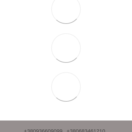
+380936609099
+380683461210