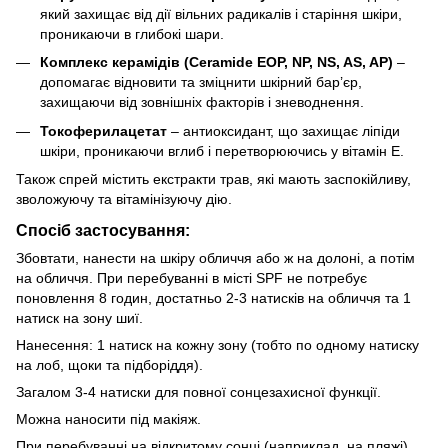
який захищає від дії вільних радикалів і старіння шкіри,
проникаючи в глибокі шари.
Комплекс керамідів (Ceramide EOP, NP, NS, AS, AP)
–
допомагає відновити та зміцнити шкірний бар’єр,
захищаючи від зовнішніх факторів і зневоднення.
Токоферилацетат
– антиоксидант, що захищає ліпіди
шкіри, проникаючи вглиб і перетворюючись у вітамін Е.
Також спрей містить екстракти трав, які мають заспокійливу,
зволожуючу та вітамінізуючу дію.
Спосіб застосування:
Збовтати, нанести на шкіру обличчя або ж на долоні, а потім
на обличчя. При перебуванні в місті SPF не потребує
поновлення 8 годин, достатньо 2-3 натисків на обличчя та 1
натиск на зону шиї.
Нанесення: 1 натиск на кожну зону (тобто по одному натиску
на лоб, щоки та підборіддя).
Загалом 3-4 натиски для повної сонцезахисної функції.
Можна наносити під макіяж.
При перебуванні на відкритому сонці (наприклад, на пляжі)