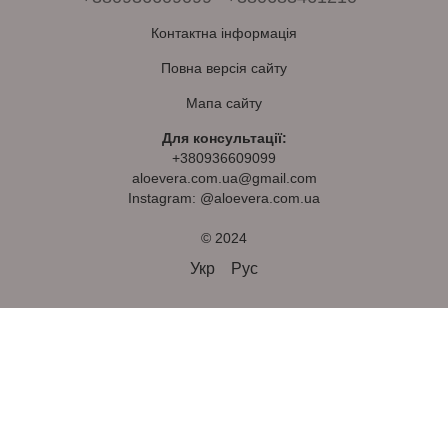
Контактна інформація
Повна версія сайту
Мапа сайту
Для консультації:
+380936609099
aloevera.com.ua@gmail.com
Instagram: @aloevera.com.ua
© 2024
Укр
Рус