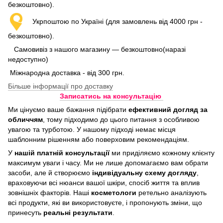
безкоштовно).
Укрпоштою по Україні (для замовлень від 4000 грн -
безкоштовно).
Самовивіз з нашого магазину — безкоштовно(наразі
недоступно)
Міжнародна доставка - від 300 грн.
Більше інформації про доставку
Записатись на консультацію
Ми цінуємо ваше бажання підібрати
ефективний догляд
за
обличчям
, тому підходимо до цього питання з особливою
увагою та турботою. У нашому підході немає місця
шаблонним рішенням або поверховим рекомендаціям.
У
нашій платній консультації
ми приділяємо кожному клієнту
максимум уваги і часу. Ми не лише допомагаємо вам обрати
засоби, але й створюємо
індивідуальну схему догляду
,
враховуючи всі нюанси вашої шкіри, спосіб життя та вплив
зовнішніх факторів. Наші
косметологи
ретельно аналізують
всі продукти, які ви використовуєте, і пропонують зміни, що
принесуть
реальні результати
.