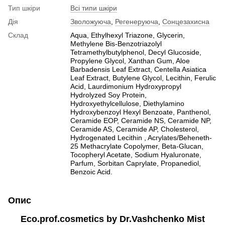
Тип шкіри
Всі типи шкіри
Дія
Зволожуюча
,
Регенеруюча
,
Сонцезахисна
Склад
Aqua, Ethylhexyl Triazone, Glycerin,
Methylene Bis-Benzotriazolyl
Tetramethylbutylphenol, Decyl Glucoside,
Propylene Glycol, Xanthan Gum, Aloe
Barbadensis Leaf Extract, Centella Asiatica
Leaf Extract, Butylene Glycol, Lecithin, Ferulic
Acid, Laurdimonium Hydroxypropyl
Hydrolyzed Soy Protein,
Hydroxyethylcellulose, Diethylamino
Hydroxybenzoyl Hexyl Benzoate, Panthenol,
Ceramide EOP, Ceramide NS, Ceramide NP,
Ceramide AS, Ceramide AP, Cholesterol,
Hydrogenated Lecithin , Acrylates/Beheneth-
25 Methacrylate Copolymer, Beta-Glucan,
Tocopheryl Acetate, Sodium Hyaluronate,
Parfum, Sorbitan Caprylate, Propanediol,
Benzoic Acid.
Опис
Eco.prof.cosmetics by Dr.Vashchenko Mist