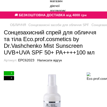
🚚
БЕЗКОШТОВНА ДОСТАВКА від 4000 грн
ОБЛИЧЧЯ
Сонцезахисні засоби для обличчя SPF
Сонцезахи
Сонцезахисний спрей для обличчя
та тіла Eco.prof.cosmetics by
Dr.Vashchenko Mist Sunscreen
UVB+UVA SPF 50+ PA++++100 мл
Артикул:
EPC62023
Написати відгук
3
3