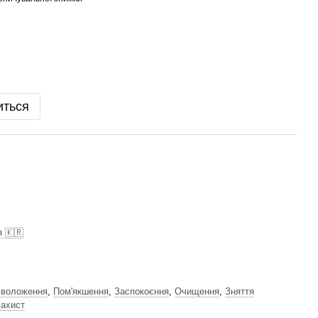
иться
я 🇰🇷
Зволоження
,
Пом'якшення
,
Заспокоєння
,
Очищення
,
Зняття
ахист