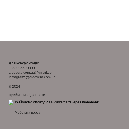
Для консультації:
+380936609099
aloevera.com.ua@gmail.com
Instagram: @aloevera.com.ua
© 2024
Приймаємо до оплати
Мобільна версія