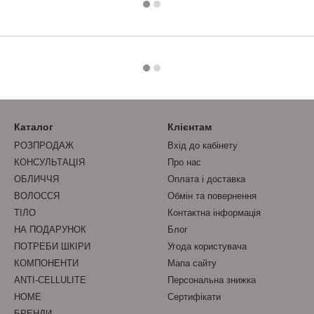
Каталог
Клієнтам
РОЗПРОДАЖ
Вхід до кабінету
КОНСУЛЬТАЦІЯ
Про нас
ОБЛИЧЧЯ
Оплата і доставка
ВОЛОССЯ
Обмін та повернення
ТІЛО
Контактна інформація
НА ПОДАРУНОК
Блог
ПОТРЕБИ ШКІРИ
Угода користувача
КОМПОНЕНТИ
Мапа сайту
ANTI-CELLULITE
Персональна знижка
HOME
Сертифікати
БРЕНДИ