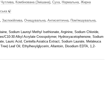
,
Чутлива
,
Комбінована (Змішана)
,
Суха
,
Нормальна
,
Жирна
ська 🍃
,
Заспокійлива
,
Очищувальна
,
Антисептична
,
Пом'якшувальна
,
aine, Sodium Lauroyl Methyl Isethionate, Arginine, Sodium Chloride,
ates/C10-30 Alkyl Acrylate Crosspolymer, Hydroxyacetophenone, Sodium
ate, Lauric Acid, Centella Asiatica Extract, Sodium Laurate, Melaleuca
a Tree) Leaf Oil, Ethylhexylglycerin, Allantoin, Disodium EDTA, 1,2-