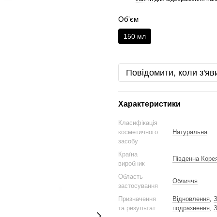
Об'єм
150 мл
Повідомити, коли з'яв
Характеристики
Класифікація
косметичного
Натуральна
засобу
Країна
Південна Коре
виробник
Область
Обличчя
застосування
Призначення
Відновлення
,
та результат
подразнення
,
З