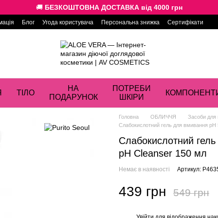
🚚
БЕЗКОШТОВНА ДОСТАВКА від 4000 грн
мація
Блог
Угода користувача
Персональна знижка
Сертифікати
НА
ПОТРЕБИ
Я
ТІЛО
КОМПОНЕНТ
ПОДАРУНОК
ШКІРИ
Головна
ОБЛИЧЧЯ
Засоби для
Слабокислотний гель для вмивання рН 5.
Слабокислотний гель 
pH Cleanser 150 мл
Немає в наявності
Артикул: P463
439 грн
549 грн
Увійти
для відображення нак
%