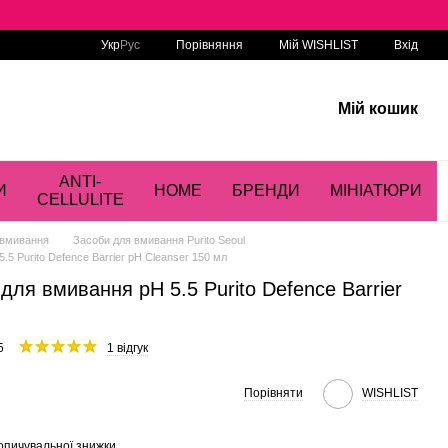
Порівняння
Укр
Рус
Мій WISHLIST
Вхід
Мій кошик
ANTI-
И
HOME
БРЕНДИ
МІНІАТЮРИ
CELLULITE
 вмивання
Засоби для вмивання Purito Seoul
5 Purito Defence Barrier pH Cleanser 150 мл
для вмивання рН 5.5 Purito Defence Barrier
5
1 відгук
Порівняти
WISHLIST
опичувальної знижки