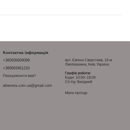
Контактна інформація
+380936609099
вул. Євгена Сверстюка, 19 м.
Лівобережна, Київ, Україна
+380683461210
Графік роботи:
Передзвонити вам?
Будні: 10:00–18:00
Сб-Нд: Вихідний
aloevera.com.ua@gmail.com
Мапа проїзду