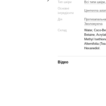
Тип шкіри
Всі типи шкіри
Основні
Центелла азіат
інгредієнти
Дія
Протизапальна
Зволожуюча
Склад
Water, Coco-Bet
Betaine, Acryl
Methyl Isethion
Alternifolia (Te
Hexanediol.
Відео