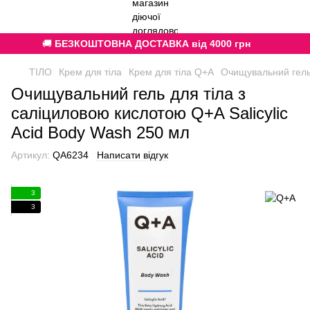
🚚
БЕЗКОШТОВНА ДОСТАВКА від 4000 грн
ТІЛО
Крем для тіла
Крем для тіла Q+A
Очищувальний гель 
Очищувальний гель для тіла з
саліциловою кислотою Q+A Salicylic
Acid Body Wash 250 мл
Артикул:
QA6234
Написати відгук
3
3