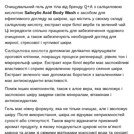
Очищувальний гель для тіла від бренду
Q+A
з саліциловою
кислотою
Salicylic Acid Body Wash
є засобом для
ефективного догляду за шкірою, що містить у своєму складі
саліцилову кислоту, екстракт кори білої верби та зелений чай.
Ці інгредієнти спільно працюють для забезпечення чудового
очищення, а також забезпечують необхідний догляд для
жирної, стресової і чутливої шкіри.
Саліцилова кислота
допомагає делікатно відлущувати
ороговілі клітинки, покращує процеси регенерації, рівняє тон і
мікрорельєф шкіри. Екстракт кори білої верби має заспокійливі
властивості і сприяє відновленню природного сяяння шкіри.
Екстракт зеленого чаю допомагає боротися з запаленнями і
має антиоксидантні властивості.
Поміж інших компонентів, також є алое вера, яка зволожує і
заспокоює шкіру завдяки своїм мінералам, вітамінам і
антиоксидантам.
Гель має ніжну формулу, яка не тільки очищає, але і зволожує
шкіру. Після використання, шкіра не відчуває неприємностей
сухості або стягнутості. Також варто відзначити приємний
аромат продукту, в якому поєднуються цукрові ноти м'якоті
кавуна та агави зі свіжими відтінками кокосової води та орхідеї.