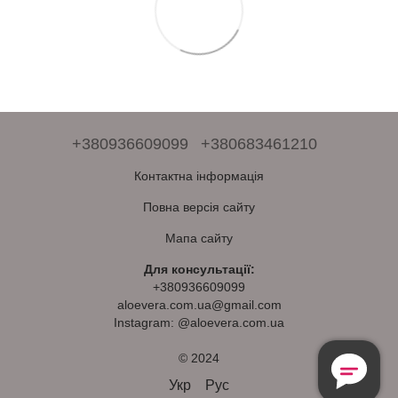
+380936609099
+380683461210
Контактна інформація
Повна версія сайту
Мапа сайту
Для консультації:
+380936609099
aloevera.com.ua@gmail.com
Instagram: @aloevera.com.ua
© 2024
Безкоштовна
Консультація
Укр
Рус