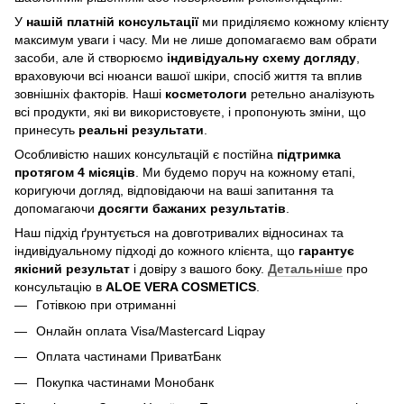
У
нашій платній консультації
ми приділяємо кожному клієнту
максимум уваги і часу. Ми не лише допомагаємо вам обрати
засоби, але й створюємо
індивідуальну схему догляду
,
враховуючи всі нюанси вашої шкіри, спосіб життя та вплив
зовнішніх факторів. Наші
косметологи
ретельно аналізують
всі продукти, які ви використовуєте, і пропонують зміни, що
принесуть
реальні результати
.
Особливістю наших консультацій є постійна
підтримка
протягом 4 місяців
. Ми будемо поруч на кожному етапі,
коригуючи догляд, відповідаючи на ваші запитання та
допомагаючи
досягти бажаних результатів
.
Наш підхід ґрунтується на довготривалих відносинах та
індивідуальному підході до кожного клієнта, що
гарантує
якісний результат
і довіру з вашого боку.
Детальніше
про
консультацію в
ALOE VERA COSMETICS
.
Готівкою при отриманні
Онлайн оплата Visa/Mastercard Liqpay
Оплата частинами ПриватБанк
Покупка частинами Монобанк