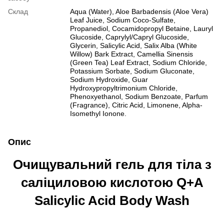
Склад
Aqua (Water), Aloe Barbadensis (Aloe Vera)
Leaf Juice, Sodium Coco-Sulfate,
Propanediol, Cocamidopropyl Betaine, Lauryl
Glucoside, Caprylyl/Capryl Glucoside,
Glycerin, Salicylic Acid, Salix Alba (White
Willow) Bark Extract, Camellia Sinensis
(Green Tea) Leaf Extract, Sodium Chloride,
Potassium Sorbate, Sodium Gluconate,
Sodium Hydroxide, Guar
Hydroxypropyltrimonium Chloride,
Phenoxyethanol, Sodium Benzoate, Parfum
(Fragrance), Citric Acid, Limonene, Alpha-
Isomethyl Ionone.
Опис
Очищувальний гель для тіла з
саліциловою кислотою Q+A
Salicylic Acid Body Wash