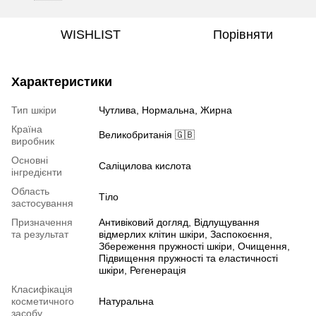
WISHLIST
Порівняти
Характеристики
Тип шкіри
Чутлива, Нормальна, Жирна
Країна
Великобританія 🇬🇧
виробник
Основні
Саліцилова кислота
інгредієнти
Область
Тіло
застосування
Призначення
Антивіковий догляд, Відлущування
та результат
відмерлих клітин шкіри, Заспокоєння,
Збереження пружності шкіри, Очищення,
Підвищення пружності та еластичності
шкіри, Регенерація
Класифікація
косметичного
Натуральна
засобу