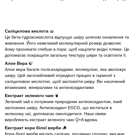
Саліцилова кислота
🧽
Ця бета-гідроксикислота відлущує шкіру шляхом оновлення та
живлення. Його невеликий молекулярний розмір дозволяє
йому проникати глибше в пори, щоб націлити вхідні плями. Це
допомагає покращити загальну текстуру шкіри та освітлити її.
Алое Вера
🍃
Алое вера багате полісахаридами, молекулою, яка зволожує
шкіру. Цей заспокійливий інгредієнт працює в гармонії з
саліциловою кислотою, щоб заспокоїти шкіру. Він насичений
вітамінами, мінералами та антиоксидантами.
Екстракт зеленого чаю
🍵
Зелений чай є потужним природним антиоксидантом, який
заспокоює шкіру. Антиоксидант EGCG, що міститься в
зеленому чаї, допомагає омолодитися. Наші хіміки
виробляють екстракт зеленого чаю Q+A вдома.
Екстракт кори білої верби
🪵
Кора білої верби містить саліцин, рослинну сполуку, яка має