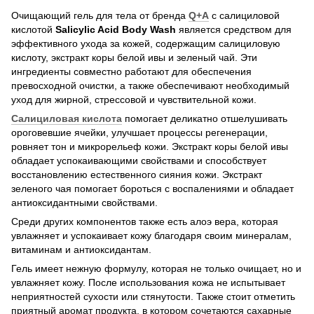
Очищающий гель для тела от бренда
Q+A
с салициловой
кислотой
Salicylic Acid Body Wash
является средством для
эффективного ухода за кожей, содержащим салициловую
кислоту, экстракт коры белой ивы и зеленый чай. Эти
ингредиенты совместно работают для обеспечения
превосходной очистки, а также обеспечивают необходимый
уход для жирной, стрессовой и чувствительной кожи.
Салициловая кислота
помогает деликатно отшелушивать
ороговевшие ячейки, улучшает процессы регенерации,
ровняет тон и микрорельеф кожи. Экстракт коры белой ивы
обладает успокаивающими свойствами и способствует
восстановлению естественного сияния кожи. Экстракт
зеленого чая помогает бороться с воспалениями и обладает
антиоксидантными свойствами.
Среди других компонентов также есть алоэ вера, которая
увлажняет и успокаивает кожу благодаря своим минералам,
витаминам и антиоксидантам.
Гель имеет нежную формулу, которая не только очищает, но и
увлажняет кожу. После использования кожа не испытывает
неприятностей сухости или стянутости. Также стоит отметить
приятный аромат продукта, в котором сочетаются сахарные