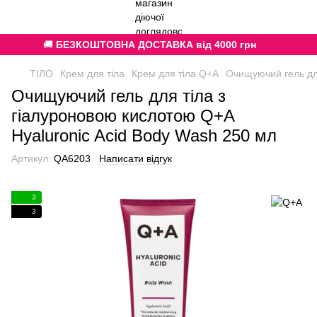
🚚
БЕЗКОШТОВНА ДОСТАВКА від 4000 грн
ТІЛО
Крем для тіла
Крем для тіла Q+A
Очищуючий гель для
Очищуючий гель для тіла з
гіалуроновою кислотою Q+A
Hyaluronic Acid Body Wash 250 мл
Артикул:
QA6203
Написати відгук
3
3