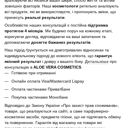
враховуючи всі нюанси вашої шкіри, спосіб життя та вплив
зовнішніх факторів. Наші
косметологи
ретельно аналізують
всі продукти, які ви використовуєте, і пропонують зміни, що
принесуть
реальні результати
.
Особливістю наших консультацій є постійна
підтримка
протягом 4 місяців
. Ми будемо поруч на кожному етапі,
коригуючи догляд, відповідаючи на ваші запитання та
допомагаючи
досягти бажаних результатів
.
Наш підхід ґрунтується на довготривалих відносинах та
індивідуальному підході до кожного клієнта, що
гарантує
якісний результат
і довіру з вашого боку.
Детальніше
про
консультацію в
ALOE VERA COSMETICS
.
Готівкою при отриманні
Онлайн оплата Visa/Mastercard Liqpay
Оплата частинами ПриватБанк
Покупка частинами Монобанк
Відповідно до Закону України «Про захист прав споживачів»,
товари, що реалізуються на сайті, а саме парфумерно-
косметичні засоби, предмети гігієни, що не підлягають обміну
та поверненню. Гарантія від магазину на товари які