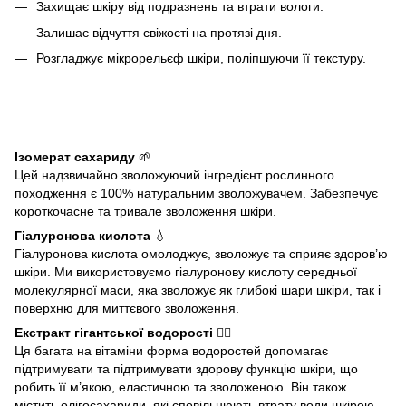
Захищає шкіру від подразнень та втрати вологи.
Залишає відчуття свіжості на протязі дня.
Розгладжує мікрорельєф шкіри, поліпшуючи її текстуру.
Ізомерат сахариду
🌱
Цей надзвичайно зволожуючий інгредієнт рослинного
походження є 100% натуральним зволожувачем. Забезпечує
короткочасне та тривале зволоження шкіри.
Гіалуронова кислота
💧
Гіалуронова кислота омолоджує, зволожує та сприяє здоров’ю
шкіри. Ми використовуємо гіалуронову кислоту середньої
молекулярної маси, яка зволожує як глибокі шари шкіри, так і
поверхню для миттєвого зволоження.
Екстракт гігантської водорості
🧜‍♀️
Ця багата на вітаміни форма водоростей допомагає
підтримувати та підтримувати здорову функцію шкіри, що
робить її м’якою, еластичною та зволоженою. Він також
містить олігосахариди, які сповільнюють втрату води шкірою.