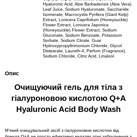
Hyaluronic Acid, Aloe Barbadensis (Aloe Vera)
Leaf Juice, Sodium Hyaluronate, Saccharide
Isomerate, Macrocystis Pyrifera (Giant Kelp)
Extract, Lonicera Caprifolium (Honeysuckle)
Flower Extract, Lonicera Japonica
(Honeysuckle) Flower Extract, Sodium
Gluconate, Sodium Benzoate, Potassium
Sorbate, Sodium Citrate, Guar
Hydroxypropyltrimonium Chloride, Glycol
Distearate, Laureth-4, Parfum (Fragrance),
Sodium Chloride, Citric Acid, Linalool.
Опис
Очищуючий гель для тіла з
гіалуроновою кислотою Q+A
Hyaluronic Acid Body Wash
М'який очищувальний засіб з гіалуроновою кислотою від
бренда
Q+A
не просто ефективно видаляє різні забруднення з