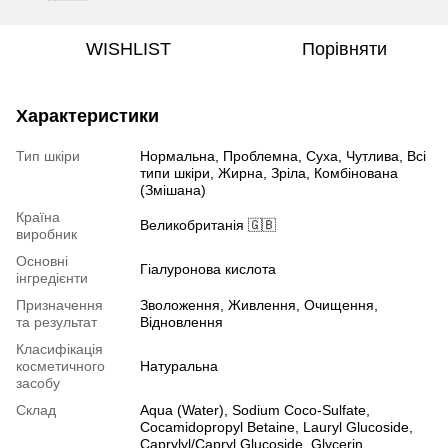
WISHLIST
Порівняти
Характеристики
Тип шкіри
Нормальна, Проблемна, Суха, Чутлива, Всі
типи шкіри, Жирна, Зріла, Комбінована
(Змішана)
Країна
Великобританія 🇬🇧
виробник
Основні
Гіалуронова кислота
інгредієнти
Призначення
Зволоження, Живлення, Очищення,
та результат
Відновлення
Класифікація
косметичного
Натуральна
засобу
Склад
Aqua (Water), Sodium Coco-Sulfate,
Cocamidopropyl Betaine, Lauryl Glucoside,
Caprylyl/Capryl Glucoside, Glycerin,