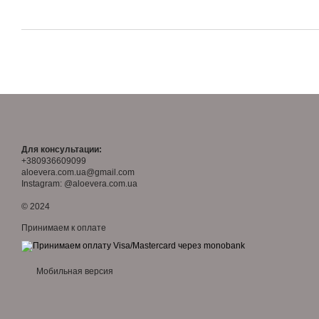
Для консультации:
+380936609099
aloevera.com.ua@gmail.com
Instagram: @aloevera.com.ua
© 2024
Принимаем к оплате
Мобильная версия