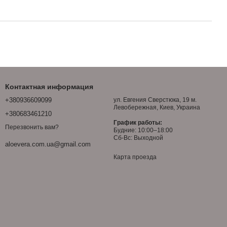
Контактная информация
+380936609099
ул. Евгения Сверстюка, 19 м.
Левобережная, Киев, Украина
+380683461210
График работы:
Перезвонить вам?
Будние: 10:00–18:00
Сб-Вс: Выходной
aloevera.com.ua@gmail.com
Карта проезда