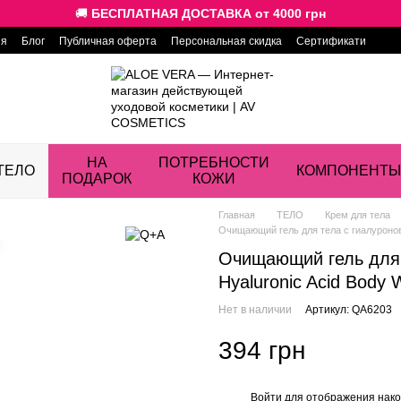
🚚
БЕСПЛАТНАЯ ДОСТАВКА от 4000 грн
ия
Блог
Публичная оферта
Персональная скидка
Сертификати
НА
ПОТРЕБНОСТИ
ТЕЛО
КОМПОНЕНТЫ
ПОДАРОК
КОЖИ
Главная
ТЕЛО
Крем для тела
Очищающий гель для тела с гиалуронов
Очищающий гель для 
Hyaluronic Acid Body
Нет в наличии
Артикул: QA6203
394 грн
Войти
для отображения нако
%