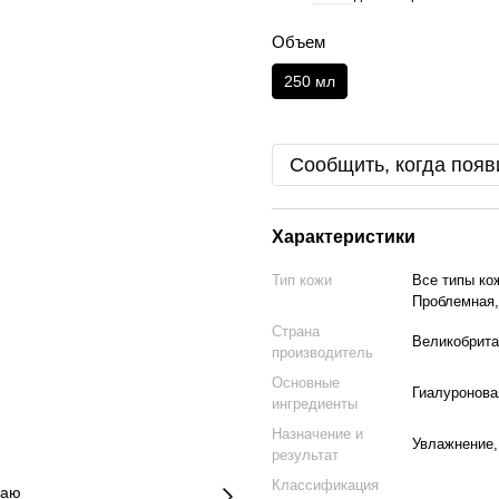
Объем
250 мл
Сообщить, когда появ
Характеристики
Тип кожи
Все типы ко
Проблемная,
Страна
Великобрита
производитель
Основные
Гиалуронова
ингредиенты
Назначение и
Увлажнение,
результат
Классификация