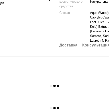
косметического
Натуральна
средства
Состав
Aqua (Water)
Caprylyl/Capr
Leaf Juice, 
Kelp) Extract
(Honeysuckle
Sorbate, Sodi
Laureth-4, Pa
Доставка
Консультаци