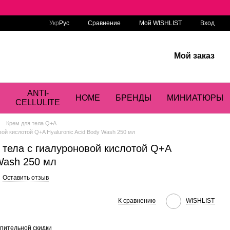
Сравнение
Укр
Рус
Мой WISHLIST
Вход
Мой заказ
ANTI-
HOME
БРЕНДЫ
МИНИАТЮРЫ
CELLULITE
Крем для тела Q+A
ой кислотой Q+A Hyaluronic Acid Body Wash 250 мл
тела с гиалуроновой кислотой Q+A
 Wash 250 мл
Оставить отзыв
К сравнению
WISHLIST
пительной скидки