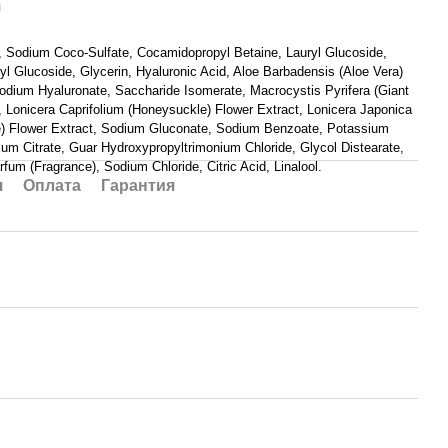
я
, Sodium Coco-Sulfate, Cocamidopropyl Betaine, Lauryl Glucoside,
yl Glucoside, Glycerin, Hyaluronic Acid, Aloe Barbadensis (Aloe Vera)
Sodium Hyaluronate, Saccharide Isomerate, Macrocystis Pyrifera (Giant
, Lonicera Caprifolium (Honeysuckle) Flower Extract, Lonicera Japonica
) Flower Extract, Sodium Gluconate, Sodium Benzoate, Potassium
um Citrate, Guar Hydroxypropyltrimonium Chloride, Glycol Distearate,
rfum (Fragrance), Sodium Chloride, Citric Acid, Linalool.
я
Оплата
Гарантия