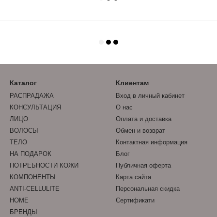
Каталог
Клиентам
РАСПРАДАЖА
Вход в личный кабинет
КОНСУЛЬТАЦИЯ
О нас
ЛИЦО
Оплата и доставка
ВОЛОСЫ
Обмен и возврат
ТЕЛО
Контактная информация
НА ПОДАРОК
Блог
ПОТРЕБНОСТИ КОЖИ
Публичная оферта
КОМПОНЕНТЫ
Карта сайта
ANTI-CELLULITE
Персональная скидка
HOME
Сертификати
БРЕНДЫ