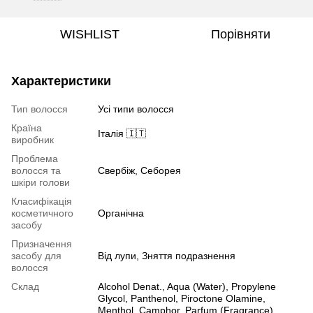
WISHLIST
Порівняти
Характеристики
Тип волосся
Усі типи волосся
Країна
Італія 🇮🇹
виробник
Проблема
волосся та
Свербіж, Себорея
шкіри голови
Класифікація
косметичного
Органічна
засобу
Призначення
засобу для
Від лупи, Зняття подразнення
волосся
Склад
Alcohol Denat., Aqua (Water), Propylene
Glycol, Panthenol, Piroctone Olamine,
Menthol, Camphor, Parfum (Fragrance),