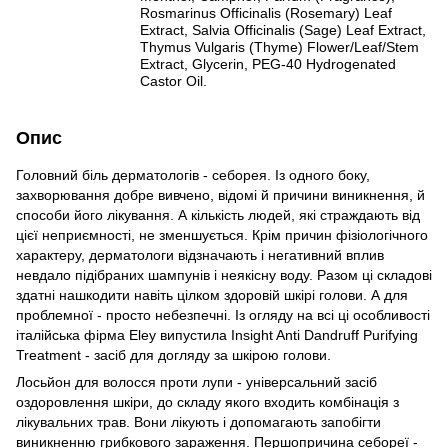
Rosmarinus Officinalis (Rosemary) Leaf
Extract, Salvia Officinalis (Sage) Leaf Extract,
Thymus Vulgaris (Thyme) Flower/Leaf/Stem
Extract, Glycerin, PEG-40 Hydrogenated
Castor Oil.
Опис
Головний біль дерматологів - себорея. Із одного боку,
захворювання добре вивчено, відомі й причини виникнення, й
способи його лікування. А кількість людей, які страждають від
цієї неприємності, не зменшується. Крім причин фізіологічного
характеру, дерматологи відзначають і негативний вплив
невдало підібраних шампунів і неякісну воду. Разом ці складові
здатні нашкодити навіть цілком здоровій шкірі голови. А для
проблемної - просто небезпечні. Із огляду на всі ці особливості
італійська фірма Eley випустила Insight Anti Dandruff Purifying
Treatment - засіб для догляду за шкірою голови.
Лосьйон для волосся проти лупи - універсальний засіб
оздоровлення шкіри, до складу якого входить комбінація з
лікувальних трав. Вони лікують і допомагають запобігти
виникненню грибкового зараження. Першопричина себореї -