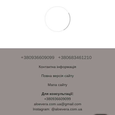
+380936609099
+380683461210
Контактна інформація
Повна версія сайту
Мапа сайту
Для консультації:
+380936609099
aloevera.com.ua@gmail.com
Instagram: @aloevera.com.ua