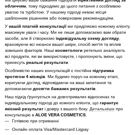
обличчям
, тому підходимо до цього питання з особливою
увагою та турботою. У нашому підході немає місця
шаблонним рішенням або поверховим рекомендаціям.
У
нашій платній консультації
ми приділяємо кожному клієнту
максимум уваги і часу. Ми не лише допомагаємо вам обрати
засоби, але й створюємо
індивідуальну схему догляду
,
враховуючи всі нюанси вашої шкіри, спосіб життя та вплив
зовнішніх факторів. Наші
косметологи
ретельно аналізують
всі продукти, які ви використовуєте, і пропонують зміни, що
принесуть
реальні результати
.
Особливістю наших консультацій є постійна
підтримка
протягом 4 місяців
. Ми будемо поруч на кожному етапі,
коригуючи догляд, відповідаючи на ваші запитання та
допомагаючи
досягти бажаних результатів
.
Наш підхід ґрунтується на довготривалих відносинах та
індивідуальному підході до кожного клієнта, що
гарантує
якісний результат
і довіру з вашого боку.
Детальніше
про
консультацію в
ALOE VERA COSMETICS
.
Готівкою при отриманні
Онлайн оплата Visa/Mastercard Liqpay