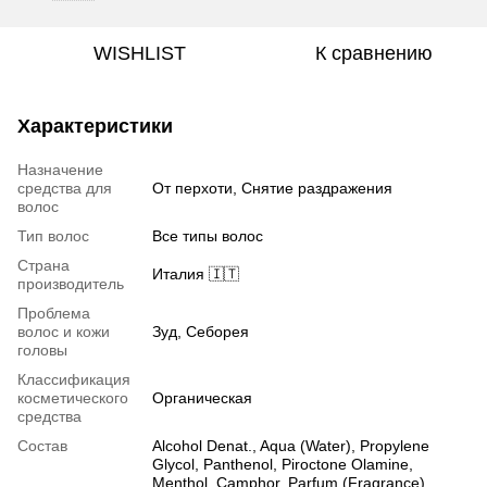
WISHLIST
К сравнению
Характеристики
Назначение
средства для
От перхоти, Снятие раздражения
волос
Тип волос
Все типы волос
Страна
Италия 🇮🇹
производитель
Проблема
волос и кожи
Зуд, Себорея
головы
Классификация
косметического
Органическая
средства
Состав
Alcohol Denat., Aqua (Water), Propylene
Glycol, Panthenol, Piroctone Olamine,
Menthol, Camphor, Parfum (Fragrance),