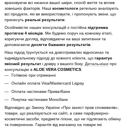
враховуючи всі нюанси вашої шкіри, спосіб життя та вплив
зовнішніх факторів. Наші
косметологи
ретельно аналізують
всі продукти, які ви використовуєте, і пропонують зміни, що
принесуть
реальні результати
.
Особливістю наших консультацій є постійна
підтримка
протягом 4 місяців
. Ми будемо поруч на кожному етапі,
коригуючи догляд, відповідаючи на ваші запитання та
допомагаючи
досягти бажаних результатів
.
Наш підхід ґрунтується на довготривалих відносинах та
індивідуальному підході до кожного клієнта, що
гарантує
якісний результат
і довіру з вашого боку.
Детальніше
про
консультацію в
ALOE VERA COSMETICS
.
Готівкою при отриманні
Онлайн оплата Visa/Mastercard Liqpay
Оплата частинами ПриватБанк
Покупка частинами Монобанк
Відповідно до Закону України «Про захист прав споживачів»,
товари, що реалізуються на сайті, а саме парфумерно-
косметичні засоби, предмети гігієни, що не підлягають обміну
та поверненню. Гарантія від магазину на товари які