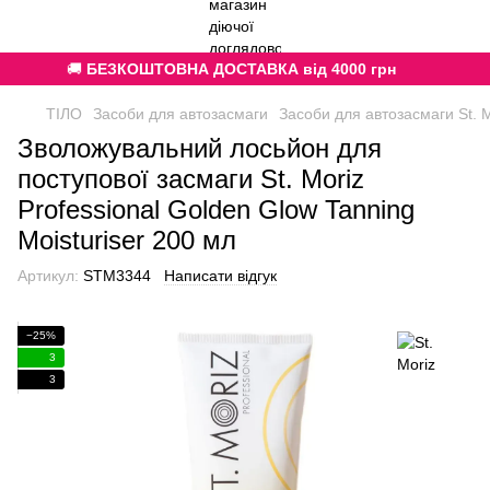
🚚
БЕЗКОШТОВНА ДОСТАВКА від 4000 грн
ТІЛО
Засоби для автозасмаги
Засоби для автозасмаги St. M
Зволожувальний лосьйон для
поступової засмаги St. Moriz
Professional Golden Glow Tanning
Moisturiser 200 мл
Артикул:
STM3344
Написати відгук
−25%
3
3