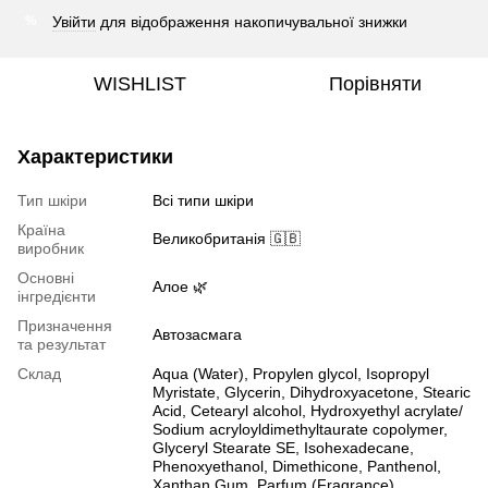
Увійти
для відображення накопичувальної знижки
%
WISHLIST
Порівняти
Характеристики
Тип шкіри
Всі типи шкіри
Країна
Великобританія 🇬🇧
виробник
Основні
Алое 🌿
інгредієнти
Призначення
Автозасмага
та результат
Склад
Aqua (Water), Propylen glycol, Isopropyl
Myristate, Glycerin, Dihydroxyacetone, Stearic
Acid, Cetearyl alcohol, Hydroxyethyl acrylate/
Sodium acryloyldimethyltaurate copolymer,
Glyceryl Stearate SE, Isohexadecane,
Phenoxyethanol, Dimethicone, Panthenol,
Xanthan Gum, Parfum (Fragrance),