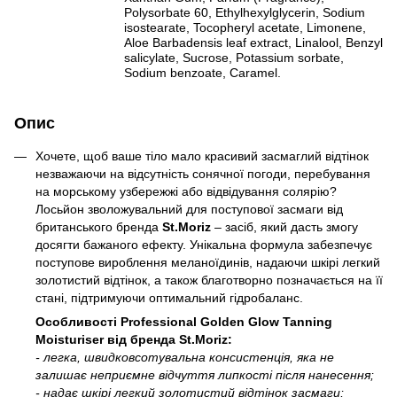
Polysorbate 60, Ethylhexylglycerin, Sodium
isostearate, Tocopheryl acetate, Limonene,
Aloe Barbadensis leaf extract, Linalool, Benzyl
salicylate, Sucrose, Potassium sorbate,
Sodium benzoate, Caramel.
Опис
Хочете, щоб ваше тіло мало красивий засмаглий відтінок
незважаючи на відсутність сонячної погоди, перебування
на морському узбережжі або відвідування солярію?
Лосьйон зволожувальний для поступової засмаги від
британського бренда
St.Moriz
– засіб, який дасть змогу
досягти бажаного ефекту. Унікальна формула забезпечує
поступове вироблення меланоїдинів, надаючи шкірі легкий
золотистий відтінок, а також благотворно позначається на її
стані, підтримуючи оптимальний гідробаланс.
Особливості Professional Golden Glow Tanning
Moisturiser від бренда St.Moriz:
- легка, швидковсотувальна консистенція, яка не
залишає неприємне відчуття липкості після нанесення;
- надає шкірі легкий золотистий відтінок засмаги;