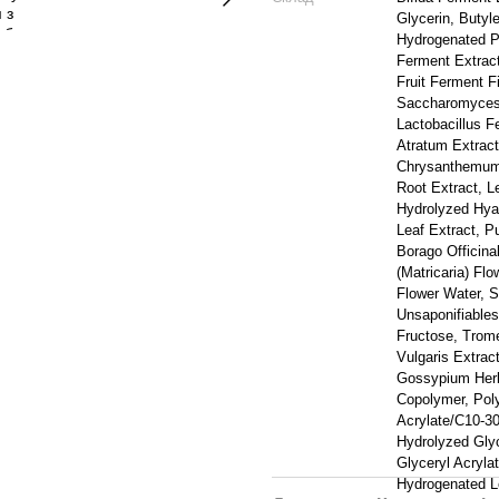
Glycerin, Butyl
Hydrogenated P
Ferment Extract
Fruit Ferment F
Saccharomyces F
Lactobacillus F
Atratum Extract
Chrysanthemum Z
Root Extract, L
Hydrolyzed Hyal
Leaf Extract, P
Borago Officina
(Matricaria) Fl
Flower Water, S
Unsaponifiables
Fructose, Trome
Vulgaris Extract
Gossypium Herb
Copolymer, Poly
Acrylate/C10-3
Hydrolyzed Gly
Glyceryl Acryla
Hydrogenated Le