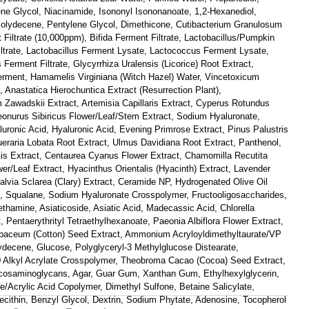
ene Glycol, Niacinamide, Isononyl Isononanoate, 1,2-Hexanediol,
olydecene, Pentylene Glycol, Dimethicone, Cutibacterium Granulosum
 Filtrate (10,000ppm), Bifida Ferment Filtrate, Lactobacillus/Pumpkin
iltrate, Lactobacillus Ferment Lysate, Lactococcus Ferment Lysate,
erment Filtrate, Glycyrrhiza Uralensis (Licorice) Root Extract,
erment, Hamamelis Virginiana (Witch Hazel) Water, Vincetoxicum
, Anastatica Hierochuntica Extract (Resurrection Plant),
awadskii Extract, Artemisia Capillaris Extract, Cyperus Rotundus
eonurus Sibiricus Flower/Leaf/Stem Extract, Sodium Hyaluronate,
uronic Acid, Hyaluronic Acid, Evening Primrose Extract, Pinus Palustris
ueraria Lobata Root Extract, Ulmus Davidiana Root Extract, Panthenol,
lis Extract, Centaurea Cyanus Flower Extract, Chamomilla Recutita
ower/Leaf Extract, Hyacinthus Orientalis (Hyacinth) Extract, Lavender
alvia Sclarea (Clary) Extract, Ceramide NP, Hydrogenated Olive Oil
, Squalane, Sodium Hyaluronate Crosspolymer, Fructooligosaccharides,
thamine, Asiaticoside, Asiatic Acid, Madecassic Acid, Chlorella
, Pentaerythrityl Tetraethylhexanoate, Paeonia Albiflora Flower Extract,
aceum (Cotton) Seed Extract, Ammonium Acryloyldimethyltaurate/VP
decene, Glucose, Polyglyceryl-3 Methylglucose Distearate,
0 Alkyl Acrylate Crosspolymer, Theobroma Cacao (Cocoa) Seed Extract,
cosaminoglycans, Agar, Guar Gum, Xanthan Gum, Ethylhexylglycerin,
te/Acrylic Acid Copolymer, Dimethyl Sulfone, Betaine Salicylate,
cithin, Benzyl Glycol, Dextrin, Sodium Phytate, Adenosine, Tocopherol