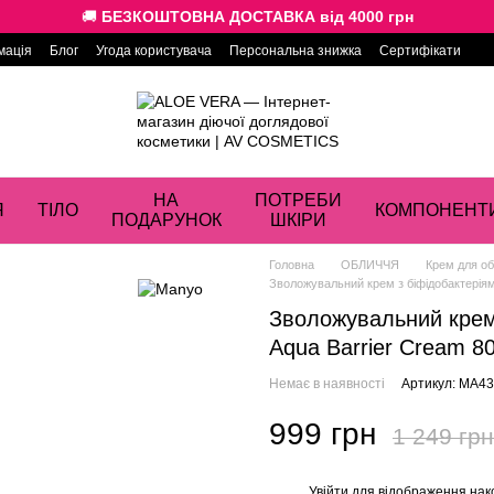
🚚
БЕЗКОШТОВНА ДОСТАВКА від 4000 грн
мація
Блог
Угода користувача
Персональна знижка
Сертифікати
НА
ПОТРЕБИ
Я
ТІЛО
КОМПОНЕНТ
ПОДАРУНОК
ШКІРИ
Головна
ОБЛИЧЧЯ
Крем для о
Зволожувальний крем з біфідобактеріям
Зволожувальний крем 
Aqua Barrier Cream 8
Немає в наявності
Артикул: MA4
999 грн
1 249 грн
Увійти
для відображення нак
%