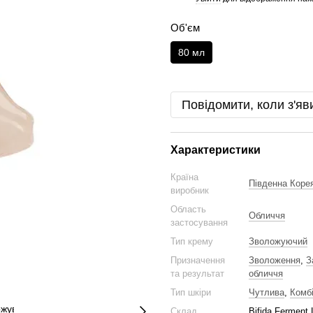
Об'єм
80 мл
Повідомити, коли з'яв
Характеристики
Країна
Південна Коре
виробник
Область
Обличчя
застосування
Тип крему
Зволожуючий
Призначення
Зволоження
,
З
та результат
обличчя
Тип шкіри
Чутлива
,
Комб
Склад
Bifida Ferment 