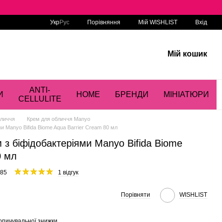
Порівняння
Укр
Рус
Мій WISHLIST
Вхід
Мій кошик
ANTI-
И
HOME
БРЕНДИ
МІНІАТЮРИ
CELLULITE
бличчя
Крем для обличчя Manyo
и Manyo Bifida Biome Aqua Barrier Cream 80 мл
з біфідобактеріями Manyo Bifida Biome
0 мл
385
1 відгук
Порівняти
WISHLIST
опичувальної знижки