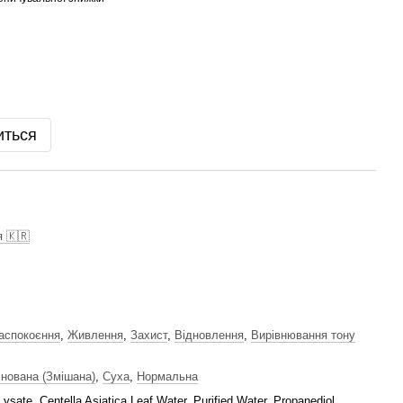
иться
я 🇰🇷
аспокоєння
,
Живлення
,
Захист
,
Відновлення
,
Вирівнювання тону
інована (Змішана)
,
Суха
,
Нормальна
Lysate, Centella Asiatica Leaf Water, Purified Water, Propanediol,